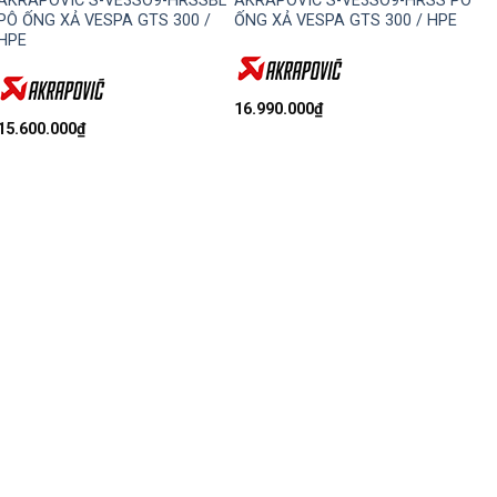
AKRAPOVIC S-VE3SO9-HRSSBL
AKRAPOVIC S-VE3SO9-HRSS PÔ
PÔ ỐNG XẢ VESPA GTS 300 /
ỐNG XẢ VESPA GTS 300 / HPE
HPE
16.990.000
₫
15.600.000
₫