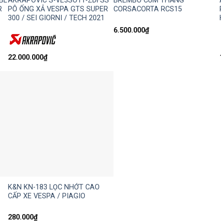
BL
AKRAPOVIC S-VE3SO11-ZDFSS
BREMBO CÙM THẮNG
R
PÔ ỐNG XẢ VESPA GTS SUPER
CORSACORTA RCS15
300 / SEI GIORNI / TECH 2021
6.500.000
₫
22.000.000
₫
K&N KN-183 LỌC NHỚT CAO
CẤP XE VESPA / PIAGIO
280.000
₫