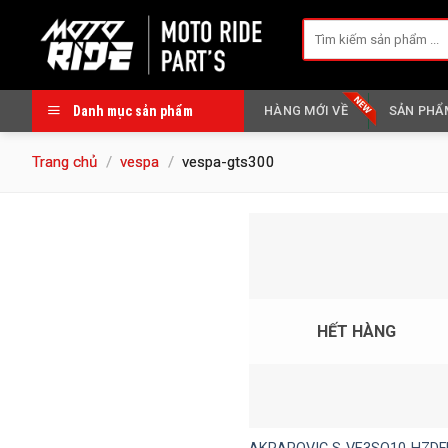
Skip
Tìm
to
kiếm:
content
Danh mục sản phẩm
HÀNG MỚI VỀ
SẢN PHẨ
Trang chủ
/
vespa
/
vespa-gts300
HẾT HÀNG