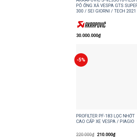
AKRAPOVIC S-VE3SO10-HZDF
PÔ ỐNG XẢ VESPA GTS SUPE
300 / SEI GIORNI / TECH 2021
30.000.000
₫
-5%
PROFILTER PF-183 LỌC NHỚT
CAO CẤP XE VESPA / PIAGIO
Giá
Giá
220.000
₫
210.000
₫