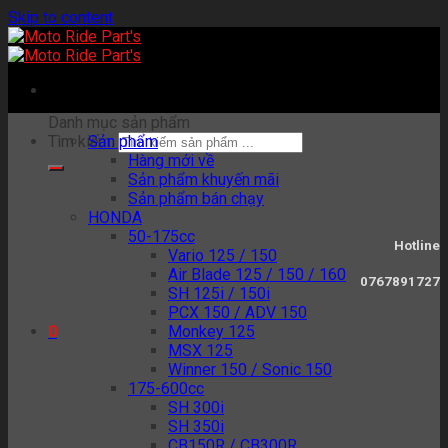
Skip to content
Danh mục sản phẩm
Tìm kiếm:
Sản phẩm
Hàng mới về
Sản phẩm khuyến mãi
Sản phẩm bán chạy
HONDA
50-175cc
Hotline
Vario 125 / 150
Air Blade 125 / 150 / 160
0767891727
SH 125i / 150i
PCX 150 / ADV 150
Monkey 125
0
MSX 125
Winner 150 / Sonic 150
175-600cc
SH 300i
SH 350i
CB150R / CB300R