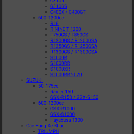
G310R
G310GS
C400X / C400GT
600-1200cc
R18
R NINE T 1200
F750GS / F850GS
R1200GS / R1200GSA
R1250GS / R1250GSA
R1300GS / R1300GSA
S1000R
S1000RR
S1000XR
S1000RR 2020
SUZUKI
50-175cc
Raider 150
GSX-R150 / GSX-S150
600-1200cc
GSX-R1000
GSX-S1000
Hayabusa 1300
Các Hãng Xe Khác
TRIUMPH