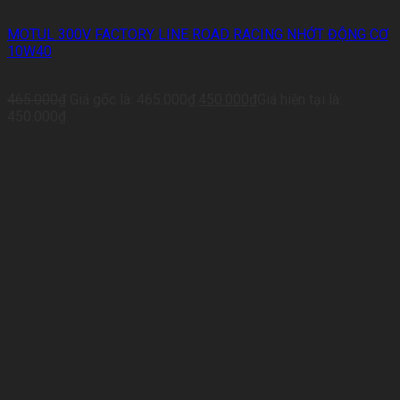
MOTUL 300V FACTORY LINE ROAD RACING NHỚT ĐỘNG CƠ
10W40
465.000
₫
Giá gốc là: 465.000₫.
450.000
₫
Giá hiện tại là:
450.000₫.