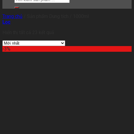
Trang chủ
/
Sản phẩm Dung tích
/
1000ml
Lọc
Hiển thị tất cả 23 kết quả
-3%