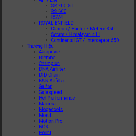
SR 200 GT
RS 660
RSV4
ROYAL ENFIELD
Classic / Hunter / Meteor 350
Scram / Himalayan 411
Continental GT / Interceptor 650
Thương Hiệu
Akrapovic
Brembo
Champion
DNA Airfilter
DID Chain
K&N Airfilter
Galfer
Galespeed
Hel Performance
Maxima
Megacools
Motul
Motion Pro
NGK
Polini