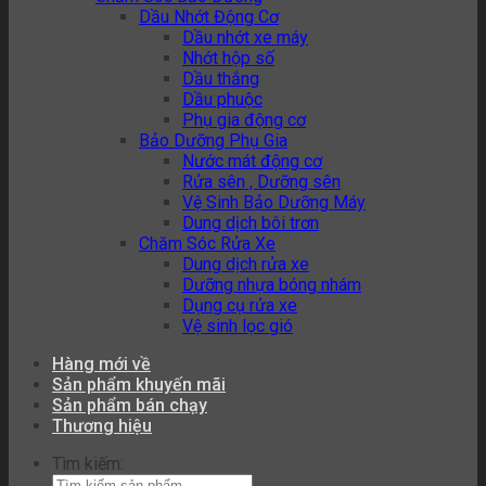
Dầu Nhớt Động Cơ
Dầu nhớt xe máy
Nhớt hộp số
Dầu thắng
Dầu phuộc
Phụ gia động cơ
Bảo Dưỡng Phụ Gia
Nước mát động cơ
Rửa sên , Dưỡng sên
Vệ Sinh Bảo Dưỡng Máy
Dung dịch bôi trơn
Chăm Sóc Rửa Xe
Dung dịch rửa xe
Dưỡng nhựa bóng nhám
Dụng cụ rửa xe
Vệ sinh lọc gió
Hàng mới về
Sản phẩm khuyến mãi
Sản phẩm bán chạy
Thương hiệu
Tìm kiếm: