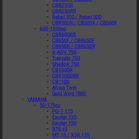
CBR250R
CBR250RR
Rebel 300 / Rebel 500
CBR500R / CB500X / CB500F
600-1200cc
CBR600RR
CB650F / CBR650F
CB650R / CBR650R
X-ADV 750
Transalp 750
Shadow 750
CB1000R
CBR1000RR
CB1100
Africa Twin
Gold Wing 1800
YAMAHA
50-175cc
PG-1 115
Exciter 135
Exciter 150
R15 v3
MT-15 / XSR 155