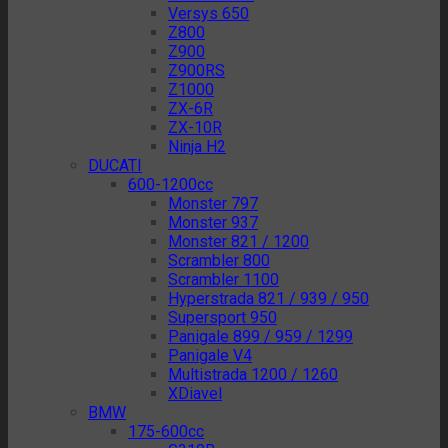
Versys 650
Z800
Z900
Z900RS
Z1000
ZX-6R
ZX-10R
Ninja H2
DUCATI
600-1200cc
Monster 797
Monster 937
Monster 821 / 1200
Scrambler 800
Scrambler 1100
Hyperstrada 821 / 939 / 950
Supersport 950
Panigale 899 / 959 / 1299
Panigale V4
Multistrada 1200 / 1260
XDiavel
BMW
175-600cc