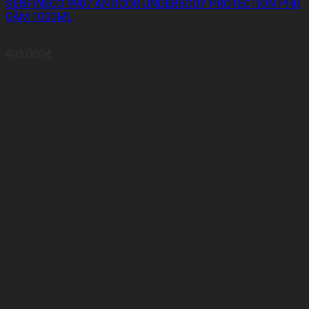
SENFINECO 9907 ANTICOR UNDERBODY PROTECTION PHỦ
GẦM 1000ML
495.000
₫