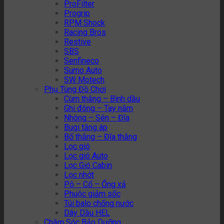
ProFilter
Progrip
RPM Shock
Racing Bros
Restive
SBS
Senfineco
Sumo Auto
SW Motech
Phụ Tùng Đồ Chơi
Cùm thắng – Bình dầu
Ghi đông – Tay nắm
Nhông – Sên – Đĩa
Bugi tăng áp
Bố thắng – Đĩa thắng
Lọc gió
Lọc gió Auto
Lọc Gió Cabin
Lọc nhớt
Pô – Cổ – Ống xả
Phuộc giảm sốc
Túi balo chống nước
Dây Dầu HEL
Chăm Sóc Bảo Dưỡng