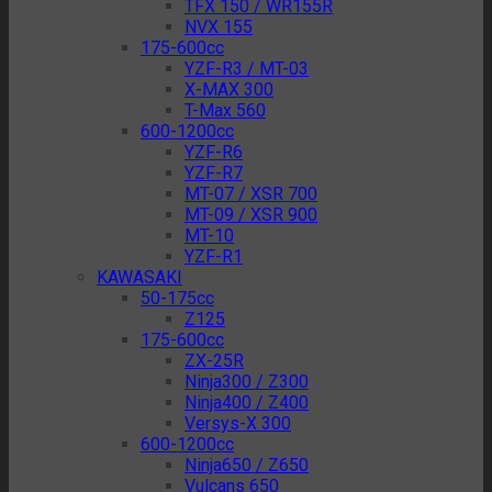
TFX 150 / WR155R
NVX 155
175-600cc
YZF-R3 / MT-03
X-MAX 300
T-Max 560
600-1200cc
YZF-R6
YZF-R7
MT-07 / XSR 700
MT-09 / XSR 900
MT-10
YZF-R1
KAWASAKI
50-175cc
Z125
175-600cc
ZX-25R
Ninja300 / Z300
Ninja400 / Z400
Versys-X 300
600-1200cc
Ninja650 / Z650
Vulcans 650