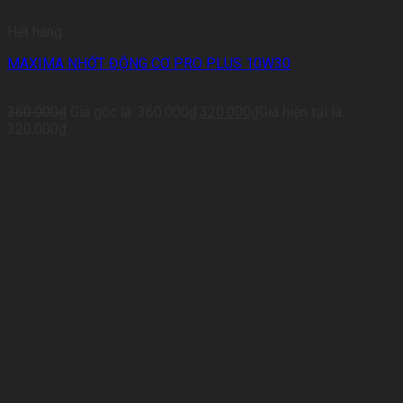
Hết hàng
MAXIMA NHỚT ĐỘNG CƠ PRO PLUS 10W30
360.000
₫
Giá gốc là: 360.000₫.
320.000
₫
Giá hiện tại là:
320.000₫.