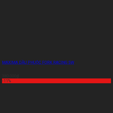
MAXIMA DẦU PHUỘC FORK RACING 5W
380.000
₫
-11%