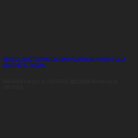
REPSOL NHỚT ĐỘNG CƠ MXR PLATINUM 10W40 FULLY
SYNTHETIC 1000ml
200.000
₫
Giá gốc là: 200.000₫.
180.000
₫
Giá hiện tại là:
180.000₫.