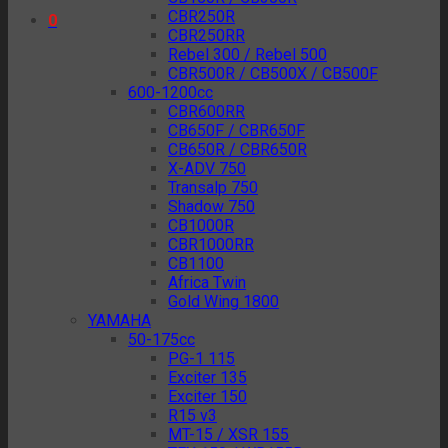
CBR250R
0
CBR250RR
Rebel 300 / Rebel 500
CBR500R / CB500X / CB500F
600-1200cc
CBR600RR
CB650F / CBR650F
CB650R / CBR650R
X-ADV 750
Transalp 750
Shadow 750
CB1000R
CBR1000RR
CB1100
Africa Twin
Gold Wing 1800
YAMAHA
50-175cc
PG-1 115
Exciter 135
Exciter 150
R15 v3
MT-15 / XSR 155