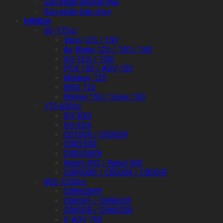
Sản phẩm khuyến mãi
Sản phẩm bán chạy
HONDA
50-175cc
Vario 125 / 150
Air Blade 125 / 150 / 160
SH 125i / 150i
PCX 150 / ADV 150
Monkey 125
MSX 125
Winner 150 / Sonic 150
175-600cc
SH 300i
SH 350i
CB150R / CB300R
CBR250R
CBR250RR
Rebel 300 / Rebel 500
CBR500R / CB500X / CB500F
600-1200cc
CBR600RR
CB650F / CBR650F
CB650R / CBR650R
X-ADV 750