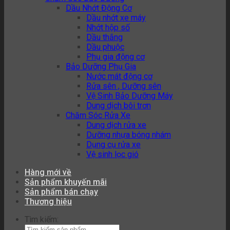
Dầu Nhớt Động Cơ
Dầu nhớt xe máy
Nhớt hộp số
Dầu thắng
Dầu phuộc
Phụ gia động cơ
Bảo Dưỡng Phụ Gia
Nước mát động cơ
Rửa sên , Dưỡng sên
Vệ Sinh Bảo Dưỡng Máy
Dung dịch bôi trơn
Chăm Sóc Rửa Xe
Dung dịch rửa xe
Dưỡng nhựa bóng nhám
Dụng cụ rửa xe
Vệ sinh lọc gió
Hàng mới về
Sản phẩm khuyến mãi
Sản phẩm bán chạy
Thương hiệu
Tìm kiếm: