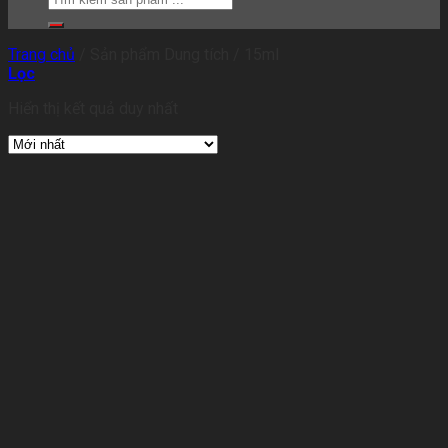
Trang chủ
/
Sản phẩm Dung tích
/
15ml
Lọc
Hiển thị kết quả duy nhất