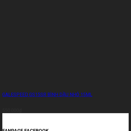
GALESPEED GS15SR BÌNH DẦU NHỎ 15ML
550.000
₫
FANPAGE FACEBOOK