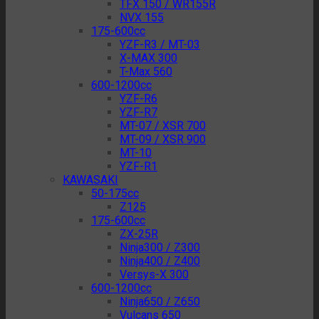
TFX 150 / WR155R
NVX 155
175-600cc
YZF-R3 / MT-03
X-MAX 300
T-Max 560
600-1200cc
YZF-R6
YZF-R7
MT-07 / XSR 700
MT-09 / XSR 900
MT-10
YZF-R1
KAWASAKI
50-175cc
Z125
175-600cc
ZX-25R
Ninja300 / Z300
Ninja400 / Z400
Versys-X 300
600-1200cc
Ninja650 / Z650
Vulcans 650