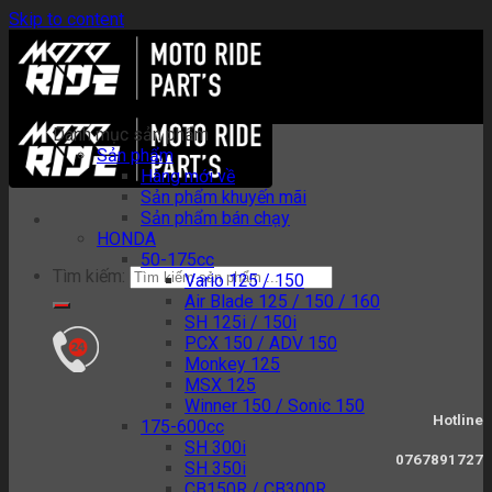
Skip to content
Danh mục sản phẩm
Sản phẩm
Hàng mới về
Sản phẩm khuyến mãi
Sản phẩm bán chạy
HONDA
50-175cc
Tìm kiếm:
Vario 125 / 150
Air Blade 125 / 150 / 160
SH 125i / 150i
PCX 150 / ADV 150
Monkey 125
MSX 125
Winner 150 / Sonic 150
Hotline
175-600cc
SH 300i
0767891727
SH 350i
CB150R / CB300R