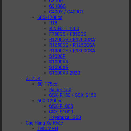
G310R
G310GS
C400X / C400GT
600-1200cc
R18
R NINE T 1200
F750GS / F850GS
R1200GS / R1200GSA
R1250GS / R1250GSA
R1300GS / R1300GSA
S1000R
S1000RR
S1000XR
S1000RR 2020
SUZUKI
50-175cc
Raider 150
GSX-R150 / GSX-S150
600-1200cc
GSX-R1000
GSX-S1000
Hayabusa 1300
Các Hãng Xe Khác
TRIUMPH