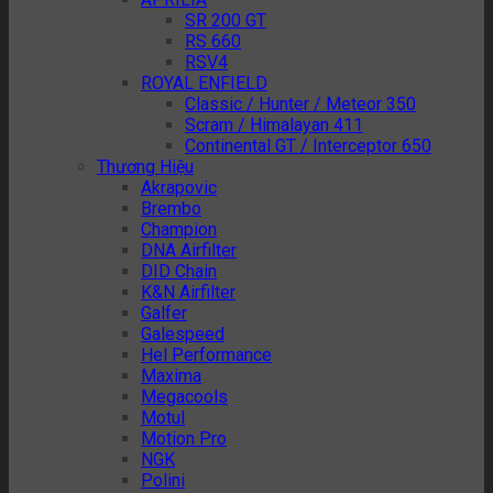
SR 200 GT
RS 660
RSV4
ROYAL ENFIELD
Classic / Hunter / Meteor 350
Scram / Himalayan 411
Continental GT / Interceptor 650
Thương Hiệu
Akrapovic
Brembo
Champion
DNA Airfilter
DID Chain
K&N Airfilter
Galfer
Galespeed
Hel Performance
Maxima
Megacools
Motul
Motion Pro
NGK
Polini