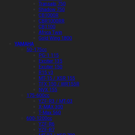
Transalp 750
Shadow 750
CB1000R
CBR1000RR
CB1100
Africa Twin
Gold Wing 1800
YAMAHA
50-175cc
PG-1 115
Exciter 135
Exciter 150
R15 v3
MT-15 / XSR 155
TFX 150 / WR155R
NVX 155
175-600cc
YZF-R3 / MT-03
X-MAX 300
T-Max 560
600-1200cc
YZF-R6
YZF-R7