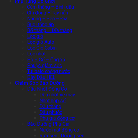
Phụ Tùng Đồ Chơi
Cùm thắng – Bình dầu
Ghi đông – Tay nắm
Nhông – Sên – Đĩa
Bugi tăng áp
Bố thắng – Đĩa thắng
Lọc gió
Lọc gió Auto
Lọc Gió Cabin
Lọc nhớt
Pô – Cổ – Ống xả
Phuộc giảm sốc
Túi balo chống nước
Dây Dầu HEL
Chăm Sóc Bảo Dưỡng
Dầu Nhớt Động Cơ
Dầu nhớt xe máy
Nhớt hộp số
Dầu thắng
Dầu phuộc
Phụ gia động cơ
Bảo Dưỡng Phụ Gia
Nước mát động cơ
Rửa sên , Dưỡng sên