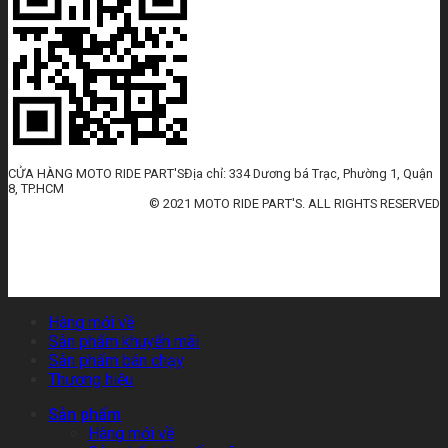
CỬA HÀNG MOTO RIDE PART'SĐịa chỉ: 334 Dương bá Trạc, Phường 1, Quận
8, TP.HCM
© 2021 MOTO RIDE PART'S. ALL RIGHTS RESERVED
huấn luyện an toàn lao động
đào tạo an toàn lao động
huấn luyện an toàn vệ sinh lao động
quan trắc môi trường lao động
tài liệu huấn luyện an toàn lao
động
thẻ an toàn lao động
chứng chỉ an toàn lao động
thẻ an toàn lao động nhóm 3
Hàng mới về
Sản phẩm khuyến mãi
Sản phẩm bán chạy
Thương hiệu
Sản phẩm
Hàng mới về