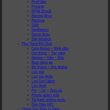
ProFilter
Progrip
RPM Shock
Racing Bros
Restive
SBS
Senfineco
Sumo Auto
SW Motech
Phụ Tùng Đồ Chơi
Cùm thắng – Bình dầu
Ghi đông – Tay nắm
Nhông – Sên – Đĩa
Bugi tăng áp
Bố thắng – Đĩa thắng
Lọc gió
Lọc gió Auto
Lọc Gió Cabin
Lọc nhớt
Pô – Cổ – Ống xả
Phuộc giảm sốc
Túi balo chống nước
Dây Dầu HEL
Chăm Sóc Bảo Dưỡng