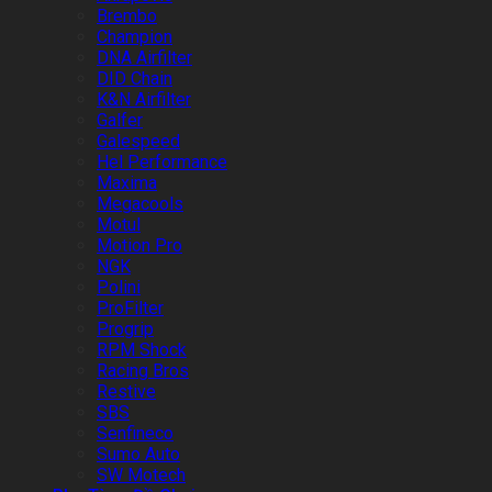
Brembo
Champion
DNA Airfilter
DID Chain
K&N Airfilter
Galfer
Galespeed
Hel Performance
Maxima
Megacools
Motul
Motion Pro
NGK
Polini
ProFilter
Progrip
RPM Shock
Racing Bros
Restive
SBS
Senfineco
Sumo Auto
SW Motech