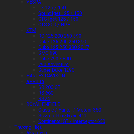
VESPA
LX 125 / 150
Sprint Iget 125 / 150
GTS Iget 125 / 150
GTS 300 / HPE
KTM
RC 125 200 250 390
Duke 125 200 250 390
Duke 125 250 390 2017
SMC 690
Duke 790 / 890
790 Adventure
Super Duke 1290
HARLEY DAVISON
APRILIA
SR 200 GT
RS 660
RSV4
ROYAL ENFIELD
Classic / Hunter / Meteor 350
Scram / Himalayan 411
Continental GT / Interceptor 650
Thương Hiệu
Akrapovic