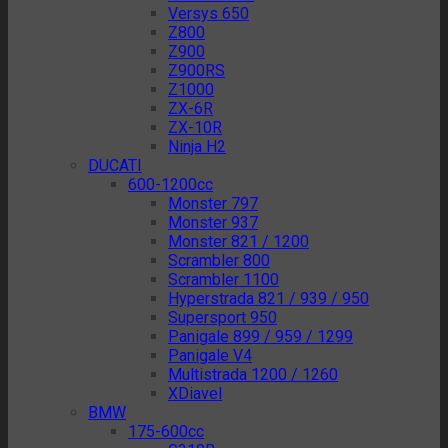
Versys 650
Z800
Z900
Z900RS
Z1000
ZX-6R
ZX-10R
Ninja H2
DUCATI
600-1200cc
Monster 797
Monster 937
Monster 821 / 1200
Scrambler 800
Scrambler 1100
Hyperstrada 821 / 939 / 950
Supersport 950
Panigale 899 / 959 / 1299
Panigale V4
Multistrada 1200 / 1260
XDiavel
BMW
175-600cc