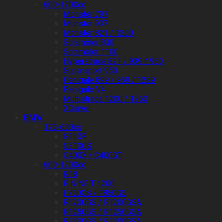
600-1200cc
Monster 797
Monster 937
Monster 821 / 1200
Scrambler 800
Scrambler 1100
Hyperstrada 821 / 939 / 950
Supersport 950
Panigale 899 / 959 / 1299
Panigale V4
Multistrada 1200 / 1260
XDiavel
BMW
175-600cc
G310R
G310GS
C400X / C400GT
600-1200cc
R18
R NINE T 1200
F750GS / F850GS
R1200GS / R1200GSA
R1250GS / R1250GSA
R1300GS / R1300GSA