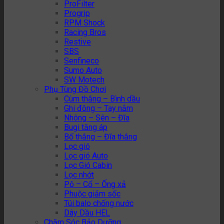
ProFilter
Progrip
RPM Shock
Racing Bros
Restive
SBS
Senfineco
Sumo Auto
SW Motech
Phụ Tùng Đồ Chơi
Cùm thắng – Bình dầu
Ghi đông – Tay nắm
Nhông – Sên – Đĩa
Bugi tăng áp
Bố thắng – Đĩa thắng
Lọc gió
Lọc gió Auto
Lọc Gió Cabin
Lọc nhớt
Pô – Cổ – Ống xả
Phuộc giảm sốc
Túi balo chống nước
Dây Dầu HEL
Chăm Sóc Bảo Dưỡng