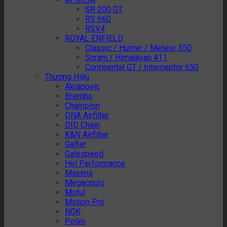
SR 200 GT
RS 660
RSV4
ROYAL ENFIELD
Classic / Hunter / Meteor 350
Scram / Himalayan 411
Continental GT / Interceptor 650
Thương Hiệu
Akrapovic
Brembo
Champion
DNA Airfilter
DID Chain
K&N Airfilter
Galfer
Galespeed
Hel Performance
Maxima
Megacools
Motul
Motion Pro
NGK
Polini