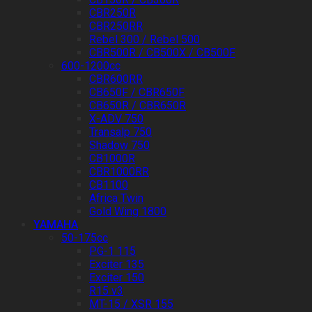
CBR250R
CBR250RR
Rebel 300 / Rebel 500
CBR500R / CB500X / CB500F
600-1200cc
CBR600RR
CB650F / CBR650F
CB650R / CBR650R
X-ADV 750
Transalp 750
Shadow 750
CB1000R
CBR1000RR
CB1100
Africa Twin
Gold Wing 1800
YAMAHA
50-175cc
PG-1 115
Exciter 135
Exciter 150
R15 v3
MT-15 / XSR 155