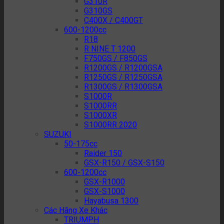
G310R
G310GS
C400X / C400GT
600-1200cc
R18
R NINE T 1200
F750GS / F850GS
R1200GS / R1200GSA
R1250GS / R1250GSA
R1300GS / R1300GSA
S1000R
S1000RR
S1000XR
S1000RR 2020
SUZUKI
50-175cc
Raider 150
GSX-R150 / GSX-S150
600-1200cc
GSX-R1000
GSX-S1000
Hayabusa 1300
Các Hãng Xe Khác
TRIUMPH