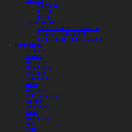
APRILIA
SR 200 GT
RS 660
RSV4
ROYAL ENFIELD
Classic / Hunter / Meteor 350
Scram / Himalayan 411
Continental GT / Interceptor 650
Thương Hiệu
Akrapovic
Brembo
Champion
DNA Airfilter
DID Chain
K&N Airfilter
Galfer
Galespeed
Hel Performance
Maxima
Megacools
Motul
Motion Pro
NGK
Polini