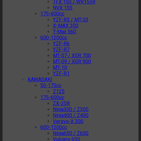
TFX 150 / WR155R
NVX 155
175-600cc
YZF-R3 / MT-03
X-MAX 300
T-Max 560
600-1200cc
YZF-R6
YZF-R7
MT-07 / XSR 700
MT-09 / XSR 900
MT-10
YZF-R1
KAWASAKI
50-175cc
Z125
175-600cc
ZX-25R
Ninja300 / Z300
Ninja400 / Z400
Versys-X 300
600-1200cc
Ninja650 / Z650
Vulcans 650