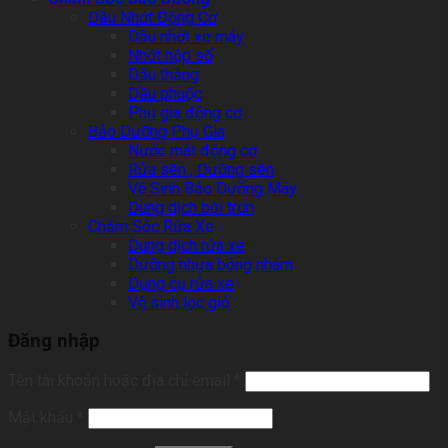
Dầu Nhớt Động Cơ
Dầu nhớt xe máy
Nhớt hộp số
Dầu thắng
Dầu phuộc
Phụ gia động cơ
Bảo Dưỡng Phụ Gia
Nước mát động cơ
Rửa sên , Dưỡng sên
Vệ Sinh Bảo Dưỡng Máy
Dung dịch bôi trơn
Chăm Sóc Rửa Xe
Dung dịch rửa xe
Dưỡng nhựa bóng nhám
Dụng cụ rửa xe
Vệ sinh lọc gió
Đăng nhập
Tên tài khoản hoặc địa chỉ email
*
Mật khẩu
*