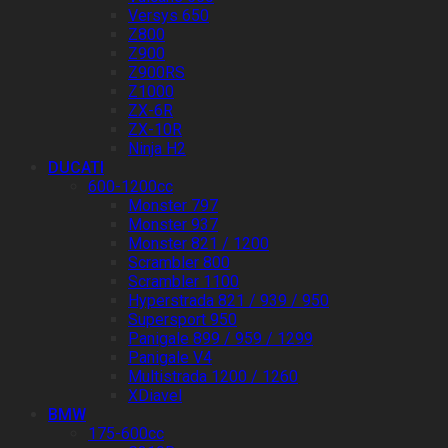
Versys 650
Z800
Z900
Z900RS
Z1000
ZX-6R
ZX-10R
Ninja H2
DUCATI
600-1200cc
Monster 797
Monster 937
Monster 821 / 1200
Scrambler 800
Scrambler 1100
Hyperstrada 821 / 939 / 950
Supersport 950
Panigale 899 / 959 / 1299
Panigale V4
Multistrada 1200 / 1260
XDiavel
BMW
175-600cc