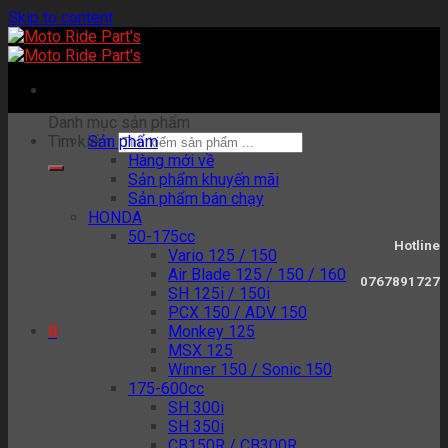
Skip to content
Danh mục sản phẩm
Tìm kiếm:
Sản phẩm
Hàng mới về
Sản phẩm khuyến mãi
Sản phẩm bán chạy
HONDA
50-175cc
Hotline
Vario 125 / 150
Air Blade 125 / 150 / 160
0767891727
SH 125i / 150i
PCX 150 / ADV 150
Monkey 125
0
MSX 125
Winner 150 / Sonic 150
175-600cc
SH 300i
SH 350i
CB150R / CB300R