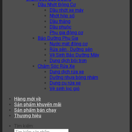
Dầu Nhớt Động Cơ
Dầu nhớt xe máy
Nhớt hộp số
Dầu thắng
Dầu phuộc
Phụ gia động cơ
Bảo Dưỡng Phụ Gia
Nước mát động cơ
Rửa sên , Dưỡng sên
Vệ Sinh Bảo Dưỡng Máy
Dung dịch bôi trơn
Chăm Sóc Rửa Xe
Dung dịch rửa xe
Dưỡng nhựa bóng nhám
Dụng cụ rửa xe
Vệ sinh lọc gió
Hàng mới về
Sản phẩm khuyến mãi
Sản phẩm bán chạy
Thương hiệu
Tìm kiếm: