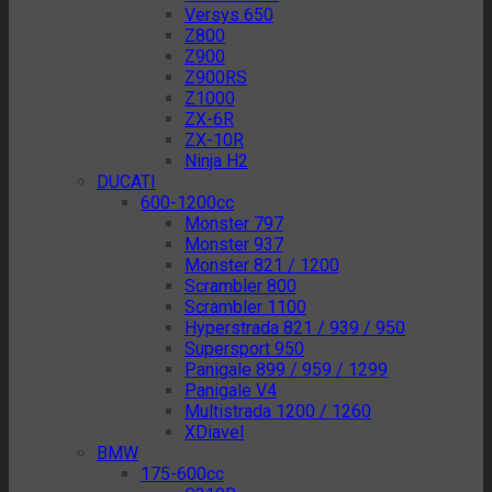
Versys 650
Z800
Z900
Z900RS
Z1000
ZX-6R
ZX-10R
Ninja H2
DUCATI
600-1200cc
Monster 797
Monster 937
Monster 821 / 1200
Scrambler 800
Scrambler 1100
Hyperstrada 821 / 939 / 950
Supersport 950
Panigale 899 / 959 / 1299
Panigale V4
Multistrada 1200 / 1260
XDiavel
BMW
175-600cc