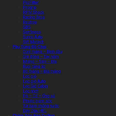
ProFilter
Progrip
RPM Shock
Racing Bros
Restive
SBS
Senfineco
Sumo Auto
SW Motech
Phụ Tùng Đồ Chơi
Cùm thắng – Bình dầu
Ghi đông – Tay nắm
Nhông – Sên – Đĩa
Bugi tăng áp
Bố thắng – Đĩa thắng
Lọc gió
Lọc gió Auto
Lọc Gió Cabin
Lọc nhớt
Pô – Cổ – Ống xả
Phuộc giảm sốc
Túi balo chống nước
Dây Dầu HEL
Chăm Sóc Bảo Dưỡng