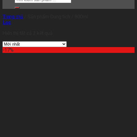
Trang chủ
/
Sản phẩm Dung tích
/
800ml
Lọc
Hiển thị tất cả 2 kết quả
-17%