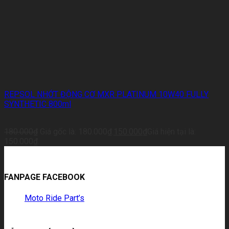
REPSOL NHỚT ĐỘNG CƠ MXR PLATINUM 10W40 FULLY
SYNTHETIC 800ml
180.000
₫
Giá gốc là: 180.000₫.
150.000
₫
Giá hiện tại là:
150.000₫.
FANPAGE FACEBOOK
Moto Ride Part’s