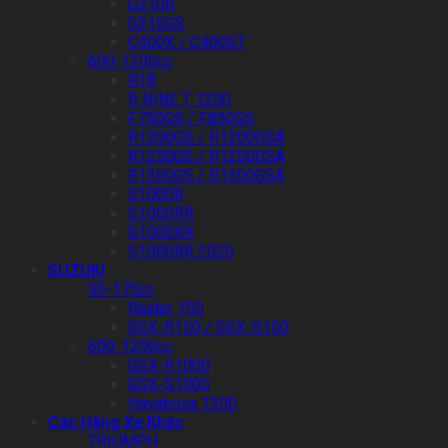
G310R
G310GS
C400X / C400GT
600-1200cc
R18
R NINE T 1200
F750GS / F850GS
R1200GS / R1200GSA
R1250GS / R1250GSA
R1300GS / R1300GSA
S1000R
S1000RR
S1000XR
S1000RR 2020
SUZUKI
50-175cc
Raider 150
GSX-R150 / GSX-S150
600-1200cc
GSX-R1000
GSX-S1000
Hayabusa 1300
Các Hãng Xe Khác
TRIUMPH