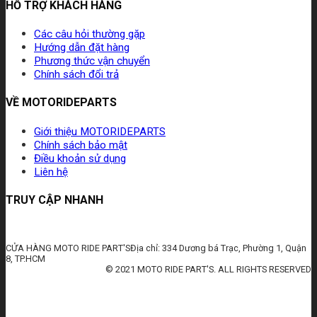
HỖ TRỢ KHÁCH HÀNG
Các câu hỏi thường gặp
Hướng dẫn đặt hàng
Phương thức vận chuyển
Chính sách đổi trả
VỀ MOTORIDEPARTS
Giới thiệu MOTORIDEPARTS
Chính sách bảo mật
Điều khoản sử dụng
Liên hệ
TRUY CẬP NHANH
CỬA HÀNG MOTO RIDE PART'SĐịa chỉ: 334 Dương bá Trạc, Phường 1, Quận
8, TP.HCM
© 2021 MOTO RIDE PART'S. ALL RIGHTS RESERVED
huấn luyện an toàn lao động
đào tạo an toàn lao động
huấn luyện an toàn vệ sinh lao động
quan trắc môi trường lao động
tài liệu huấn luyện an toàn lao
động
thẻ an toàn lao động
chứng chỉ an toàn lao động
thẻ an toàn lao động nhóm 3