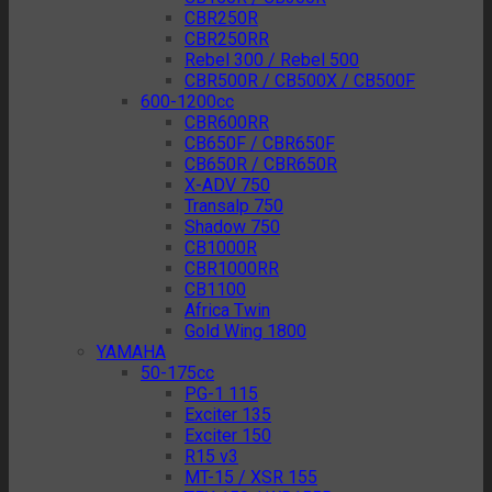
CBR250R
CBR250RR
Rebel 300 / Rebel 500
CBR500R / CB500X / CB500F
600-1200cc
CBR600RR
CB650F / CBR650F
CB650R / CBR650R
X-ADV 750
Transalp 750
Shadow 750
CB1000R
CBR1000RR
CB1100
Africa Twin
Gold Wing 1800
YAMAHA
50-175cc
PG-1 115
Exciter 135
Exciter 150
R15 v3
MT-15 / XSR 155