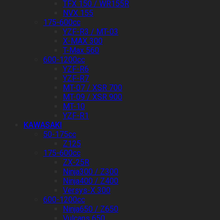
TFX 150 / WR155R
NVX 155
175-600cc
YZF-R3 / MT-03
X-MAX 300
T-Max 560
600-1200cc
YZF-R6
YZF-R7
MT-07 / XSR 700
MT-09 / XSR 900
MT-10
YZF-R1
KAWASAKI
50-175cc
Z125
175-600cc
ZX-25R
Ninja300 / Z300
Ninja400 / Z400
Versys-X 300
600-1200cc
Ninja650 / Z650
Vulcans 650