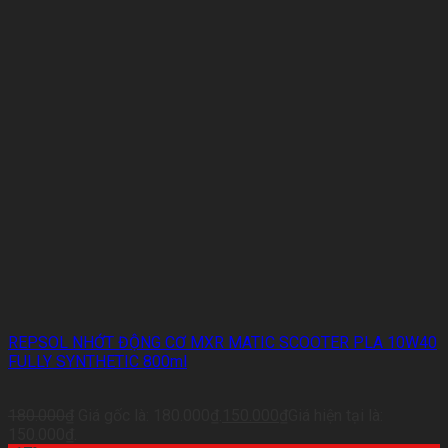
REPSOL NHỚT ĐỘNG CƠ MXR MATIC SCOOTER PLA 10W40
FULLY SYNTHETIC 800ml
180.000
₫
Giá gốc là: 180.000₫.
150.000
₫
Giá hiện tại là:
150.000₫.