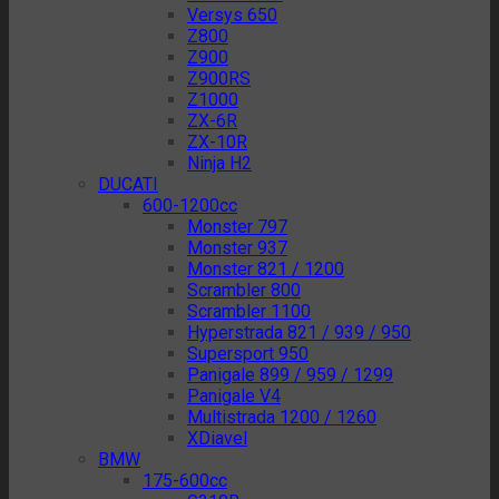
Versys 650
Z800
Z900
Z900RS
Z1000
ZX-6R
ZX-10R
Ninja H2
DUCATI
600-1200cc
Monster 797
Monster 937
Monster 821 / 1200
Scrambler 800
Scrambler 1100
Hyperstrada 821 / 939 / 950
Supersport 950
Panigale 899 / 959 / 1299
Panigale V4
Multistrada 1200 / 1260
XDiavel
BMW
175-600cc