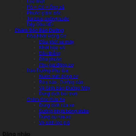
Lọc nhớt
Pô – Cổ – Ống xả
Phuộc giảm sốc
Túi balo chống nước
Dây Dầu HEL
Chăm Sóc Bảo Dưỡng
Dầu Nhớt Động Cơ
Dầu nhớt xe máy
Nhớt hộp số
Dầu thắng
Dầu phuộc
Phụ gia động cơ
Bảo Dưỡng Phụ Gia
Nước mát động cơ
Rửa sên , Dưỡng sên
Vệ Sinh Bảo Dưỡng Máy
Dung dịch bôi trơn
Chăm Sóc Rửa Xe
Dung dịch rửa xe
Dưỡng nhựa bóng nhám
Dụng cụ rửa xe
Vệ sinh lọc gió
Đăng nhập