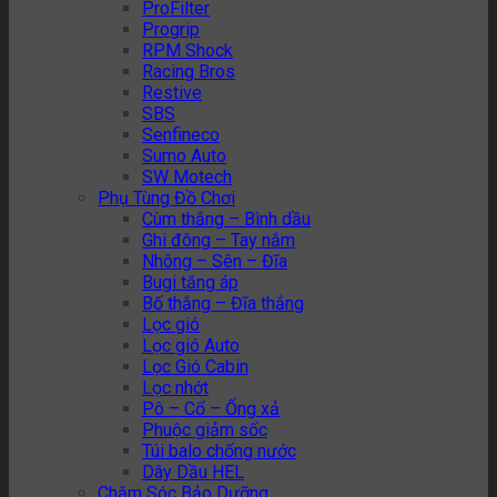
ProFilter
Progrip
RPM Shock
Racing Bros
Restive
SBS
Senfineco
Sumo Auto
SW Motech
Phụ Tùng Đồ Chơi
Cùm thắng – Bình dầu
Ghi đông – Tay nắm
Nhông – Sên – Đĩa
Bugi tăng áp
Bố thắng – Đĩa thắng
Lọc gió
Lọc gió Auto
Lọc Gió Cabin
Lọc nhớt
Pô – Cổ – Ống xả
Phuộc giảm sốc
Túi balo chống nước
Dây Dầu HEL
Chăm Sóc Bảo Dưỡng