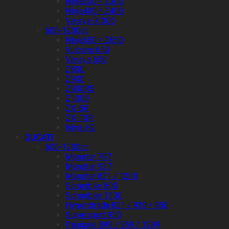
Ninja300 / Z300
Ninja400 / Z400
Versys-X 300
600-1200cc
Ninja650 / Z650
Vulcans 650
Versys 650
Z800
Z900
Z900RS
Z1000
ZX-6R
ZX-10R
Ninja H2
DUCATI
600-1200cc
Monster 797
Monster 937
Monster 821 / 1200
Scrambler 800
Scrambler 1100
Hyperstrada 821 / 939 / 950
Supersport 950
Panigale 899 / 959 / 1299