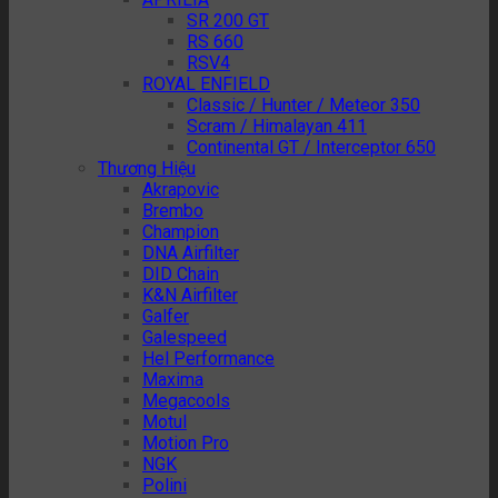
SR 200 GT
RS 660
RSV4
ROYAL ENFIELD
Classic / Hunter / Meteor 350
Scram / Himalayan 411
Continental GT / Interceptor 650
Thương Hiệu
Akrapovic
Brembo
Champion
DNA Airfilter
DID Chain
K&N Airfilter
Galfer
Galespeed
Hel Performance
Maxima
Megacools
Motul
Motion Pro
NGK
Polini