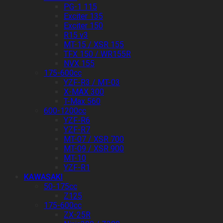
PG-1 115
Exciter 135
Exciter 150
R15 v3
MT-15 / XSR 155
TFX 150 / WR155R
NVX 155
175-600cc
YZF-R3 / MT-03
X-MAX 300
T-Max 560
600-1200cc
YZF-R6
YZF-R7
MT-07 / XSR 700
MT-09 / XSR 900
MT-10
YZF-R1
KAWASAKI
50-175cc
Z125
175-600cc
ZX-25R