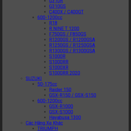
G310R
G310GS
C400X / C400GT
600-1200cc
R18
R NINE T 1200
F750GS / F850GS
R1200GS / R1200GSA
R1250GS / R1250GSA
R1300GS / R1300GSA
S1000R
S1000RR
S1000XR
S1000RR 2020
SUZUKI
50-175cc
Raider 150
GSX-R150 / GSX-S150
600-1200cc
GSX-R1000
GSX-S1000
Hayabusa 1300
Các Hãng Xe Khác
TRIUMPH