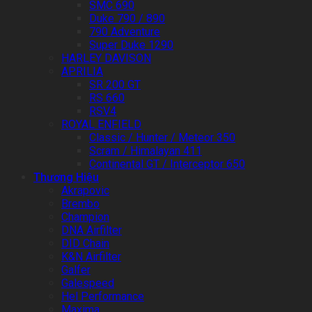
SMC 690
Duke 790 / 890
790 Adventure
Super Duke 1290
HARLEY DAVISON
APRILIA
SR 200 GT
RS 660
RSV4
ROYAL ENFIELD
Classic / Hunter / Meteor 350
Scram / Himalayan 411
Continental GT / Interceptor 650
Thương Hiệu
Akrapovic
Brembo
Champion
DNA Airfilter
DID Chain
K&N Airfilter
Galfer
Galespeed
Hel Performance
Maxima