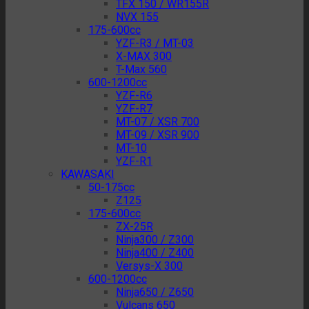
TFX 150 / WR155R
NVX 155
175-600cc
YZF-R3 / MT-03
X-MAX 300
T-Max 560
600-1200cc
YZF-R6
YZF-R7
MT-07 / XSR 700
MT-09 / XSR 900
MT-10
YZF-R1
KAWASAKI
50-175cc
Z125
175-600cc
ZX-25R
Ninja300 / Z300
Ninja400 / Z400
Versys-X 300
600-1200cc
Ninja650 / Z650
Vulcans 650