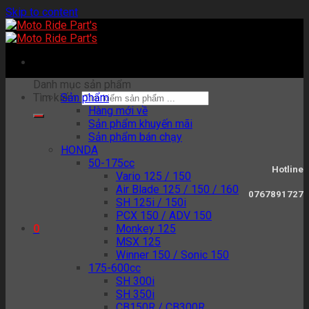
Skip to content
Danh mục sản phẩm
Tìm kiếm:
Sản phẩm
Hàng mới về
Sản phẩm khuyến mãi
Sản phẩm bán chạy
HONDA
50-175cc
Hotline
Vario 125 / 150
Air Blade 125 / 150 / 160
0767891727
SH 125i / 150i
PCX 150 / ADV 150
Monkey 125
0
MSX 125
Winner 150 / Sonic 150
175-600cc
SH 300i
SH 350i
CB150R / CB300R