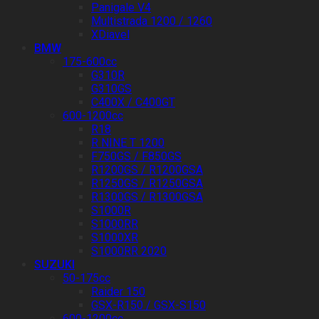
Panigale V4
Multistrada 1200 / 1260
XDiavel
BMW
175-600cc
G310R
G310GS
C400X / C400GT
600-1200cc
R18
R NINE T 1200
F750GS / F850GS
R1200GS / R1200GSA
R1250GS / R1250GSA
R1300GS / R1300GSA
S1000R
S1000RR
S1000XR
S1000RR 2020
SUZUKI
50-175cc
Raider 150
GSX-R150 / GSX-S150
600-1200cc