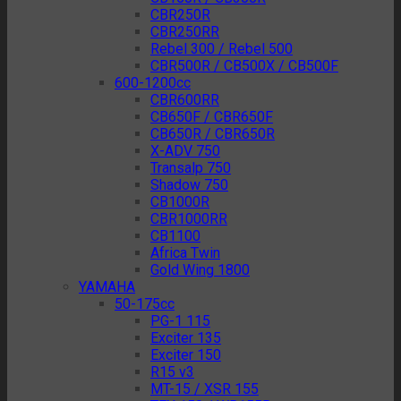
CBR250R
CBR250RR
Rebel 300 / Rebel 500
CBR500R / CB500X / CB500F
600-1200cc
CBR600RR
CB650F / CBR650F
CB650R / CBR650R
X-ADV 750
Transalp 750
Shadow 750
CB1000R
CBR1000RR
CB1100
Africa Twin
Gold Wing 1800
YAMAHA
50-175cc
PG-1 115
Exciter 135
Exciter 150
R15 v3
MT-15 / XSR 155