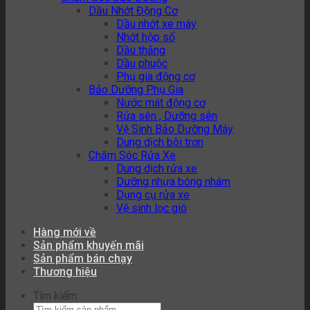
Dầu Nhớt Động Cơ
Dầu nhớt xe máy
Nhớt hộp số
Dầu thắng
Dầu phuộc
Phụ gia động cơ
Bảo Dưỡng Phụ Gia
Nước mát động cơ
Rửa sên , Dưỡng sên
Vệ Sinh Bảo Dưỡng Máy
Dung dịch bôi trơn
Chăm Sóc Rửa Xe
Dung dịch rửa xe
Dưỡng nhựa bóng nhám
Dụng cụ rửa xe
Vệ sinh lọc gió
Hàng mới về
Sản phẩm khuyến mãi
Sản phẩm bán chạy
Thương hiệu
Tìm kiếm: