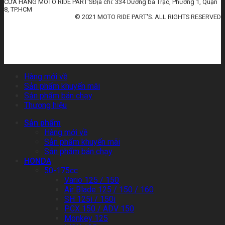
CỬA HÀNG MOTO RIDE PART'SĐịa chỉ: 334 Dương bá Trạc, Phường 1, Quận
8, TP.HCM
© 2021 MOTO RIDE PART'S. ALL RIGHTS RESERVED
huấn luyện an toàn lao động
đào tạo an toàn lao động
huấn luyện an toàn vệ sinh lao động
quan trắc môi trường lao động
tài liệu huấn luyện an toàn lao
động
thẻ an toàn lao động
chứng chỉ an toàn lao động
thẻ an toàn lao động nhóm 3
Hàng mới về
Sản phẩm khuyến mãi
Sản phẩm bán chạy
Thương hiệu
Sản phẩm
Hàng mới về
Sản phẩm khuyến mãi
Sản phẩm bán chạy
HONDA
50-175cc
Vario 125 / 150
Air Blade 125 / 150 / 160
SH 125i / 150i
PCX 150 / ADV 150
Monkey 125