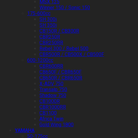
MSX 125
Winner 150 / Sonic 150
175-600cc
SH 300i
SH 350i
CB150R / CB300R
CBR250R
CBR250RR
Rebel 300 / Rebel 500
CBR500R / CB500X / CB500F
600-1200cc
CBR600RR
CB650F / CBR650F
CB650R / CBR650R
X-ADV 750
Transalp 750
Shadow 750
CB1000R
CBR1000RR
CB1100
Africa Twin
Gold Wing 1800
YAMAHA
50-175cc