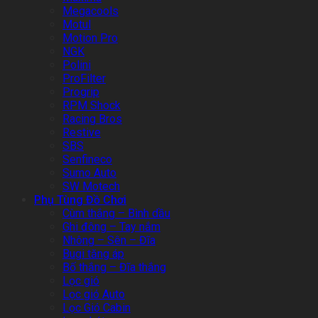
Megacools
Motul
Motion Pro
NGK
Polini
ProFilter
Progrip
RPM Shock
Racing Bros
Restive
SBS
Senfineco
Sumo Auto
SW Motech
Phụ Tùng Đồ Chơi
Cùm thắng – Bình dầu
Ghi đông – Tay nắm
Nhông – Sên – Đĩa
Bugi tăng áp
Bố thắng – Đĩa thắng
Lọc gió
Lọc gió Auto
Lọc Gió Cabin