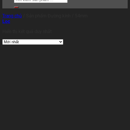
Trang chủ
/
Sản phẩm Đường kính
/
54mm
Lọc
Hiển thị kết quả duy nhất