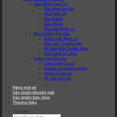
Dầu Nhớt Động Cơ
Dầu nhớt xe máy
Nhớt hộp số
Dầu thắng
Dầu phuộc
Phụ gia động cơ
Bảo Dưỡng Phụ Gia
Nước mát động cơ
Rửa sên , Dưỡng sên
Vệ Sinh Bảo Dưỡng Máy
Dung dịch bôi trơn
Chăm Sóc Rửa Xe
Dung dịch rửa xe
Dưỡng nhựa bóng nhám
Dụng cụ rửa xe
Vệ sinh lọc gió
Hàng mới về
Sản phẩm khuyến mãi
Sản phẩm bán chạy
Thương hiệu
Tìm kiếm: