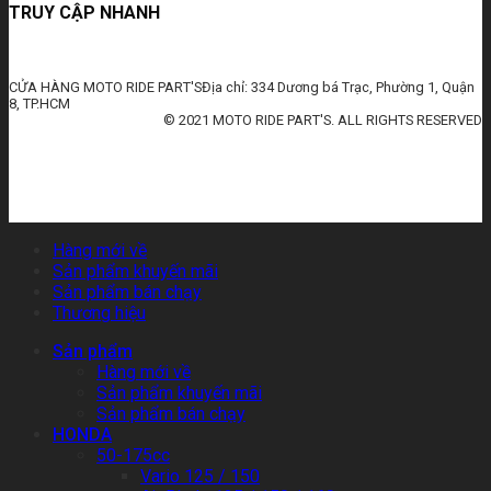
TRUY CẬP NHANH
CỬA HÀNG MOTO RIDE PART'SĐịa chỉ: 334 Dương bá Trạc, Phường 1, Quận
8, TP.HCM
© 2021 MOTO RIDE PART'S. ALL RIGHTS RESERVED
huấn luyện an toàn lao động
đào tạo an toàn lao động
huấn luyện an toàn vệ sinh lao động
quan trắc môi trường lao động
tài liệu huấn luyện an toàn lao
động
thẻ an toàn lao động
chứng chỉ an toàn lao động
thẻ an toàn lao động nhóm 3
Hàng mới về
Sản phẩm khuyến mãi
Sản phẩm bán chạy
Thương hiệu
Sản phẩm
Hàng mới về
Sản phẩm khuyến mãi
Sản phẩm bán chạy
HONDA
50-175cc
Vario 125 / 150