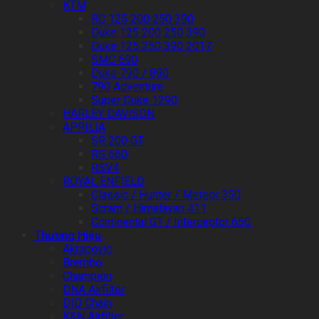
KTM
RC 125 200 250 390
Duke 125 200 250 390
Duke 125 250 390 2017
SMC 690
Duke 790 / 890
790 Adventure
Super Duke 1290
HARLEY DAVISON
APRILIA
SR 200 GT
RS 660
RSV4
ROYAL ENFIELD
Classic / Hunter / Meteor 350
Scram / Himalayan 411
Continental GT / Interceptor 650
Thương Hiệu
Akrapovic
Brembo
Champion
DNA Airfilter
DID Chain
K&N Airfilter