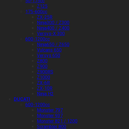
50-175cc
Z125
175-600cc
ZX-25R
Ninja300 / Z300
Ninja400 / Z400
Versys-X 300
600-1200cc
Ninja650 / Z650
Vulcans 650
Versys 650
Z800
Z900
Z900RS
Z1000
ZX-6R
ZX-10R
Ninja H2
DUCATI
600-1200cc
Monster 797
Monster 937
Monster 821 / 1200
Scrambler 800