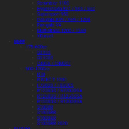
Scrambler 1100
Hyperstrada 821 / 939 / 950
Supersport 950
Panigale 899 / 959 / 1299
Panigale V4
Multistrada 1200 / 1260
XDiavel
BMW
175-600cc
G310R
G310GS
C400X / C400GT
600-1200cc
R18
R NINE T 1200
F750GS / F850GS
R1200GS / R1200GSA
R1250GS / R1250GSA
R1300GS / R1300GSA
S1000R
S1000RR
S1000XR
S1000RR 2020
SUZUKI