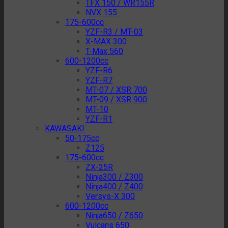
TFX 150 / WR155R
NVX 155
175-600cc
YZF-R3 / MT-03
X-MAX 300
T-Max 560
600-1200cc
YZF-R6
YZF-R7
MT-07 / XSR 700
MT-09 / XSR 900
MT-10
YZF-R1
KAWASAKI
50-175cc
Z125
175-600cc
ZX-25R
Ninja300 / Z300
Ninja400 / Z400
Versys-X 300
600-1200cc
Ninja650 / Z650
Vulcans 650