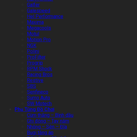
Galfer
Galespeed
Hel Performance
Maxima
Megacools
Motul
Motion Pro
NGK
Polini
ProFilter
Progrip
RPM Shock
Racing Bros
Restive
SBS
Senfineco
Sumo Auto
SW Motech
Phụ Tùng Đồ Chơi
Cùm thắng – Bình dầu
Ghi đông – Tay nắm
Nhông – Sên – Đĩa
Bugi tăng áp