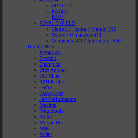
SR 200 GT
RS 660
RSV4
ROYAL ENFIELD
Classic / Hunter / Meteor 350
Scram / Himalayan 411
Continental GT / Interceptor 650
Thương Hiệu
Akrapovic
Brembo
Champion
DNA Airfilter
DID Chain
K&N Airfilter
Galfer
Galespeed
Hel Performance
Maxima
Megacools
Motul
Motion Pro
NGK
Polini