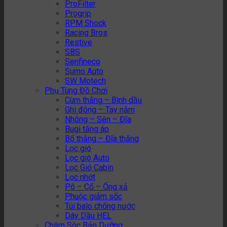
ProFilter
Progrip
RPM Shock
Racing Bros
Restive
SBS
Senfineco
Sumo Auto
SW Motech
Phụ Tùng Đồ Chơi
Cùm thắng – Bình dầu
Ghi đông – Tay nắm
Nhông – Sên – Đĩa
Bugi tăng áp
Bố thắng – Đĩa thắng
Lọc gió
Lọc gió Auto
Lọc Gió Cabin
Lọc nhớt
Pô – Cổ – Ống xả
Phuộc giảm sốc
Túi balo chống nước
Dây Dầu HEL
Chăm Sóc Bảo Dưỡng