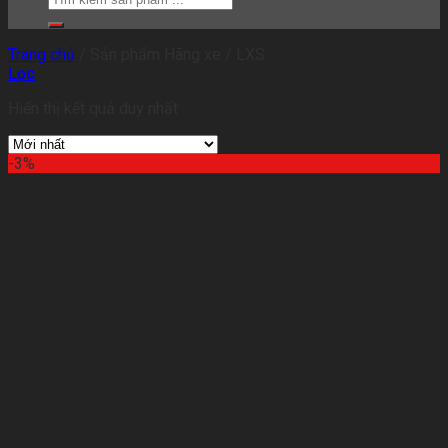
Trang chủ
/
Sản phẩm Hãng xe
/
LXS
Lọc
Hiển thị kết quả duy nhất
-3%