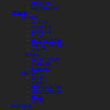
Africa Twin
Gold Wing 1800
YAMAHA
50-175cc
PG-1 115
Exciter 135
Exciter 150
R15 v3
MT-15 / XSR 155
TFX 150 / WR155R
NVX 155
175-600cc
YZF-R3 / MT-03
X-MAX 300
T-Max 560
600-1200cc
YZF-R6
YZF-R7
MT-07 / XSR 700
MT-09 / XSR 900
MT-10
YZF-R1
KAWASAKI