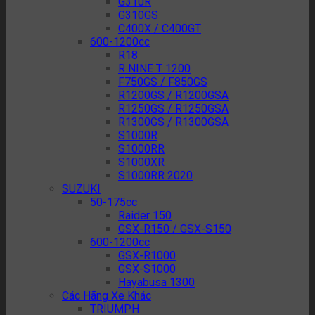
G310R
G310GS
C400X / C400GT
600-1200cc
R18
R NINE T 1200
F750GS / F850GS
R1200GS / R1200GSA
R1250GS / R1250GSA
R1300GS / R1300GSA
S1000R
S1000RR
S1000XR
S1000RR 2020
SUZUKI
50-175cc
Raider 150
GSX-R150 / GSX-S150
600-1200cc
GSX-R1000
GSX-S1000
Hayabusa 1300
Các Hãng Xe Khác
TRIUMPH