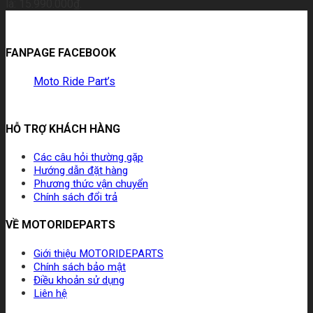
là: 15.990.000₫.
FANPAGE FACEBOOK
Moto Ride Part’s
HỖ TRỢ KHÁCH HÀNG
Các câu hỏi thường gặp
Hướng dẫn đặt hàng
Phương thức vận chuyển
Chính sách đổi trả
VỀ MOTORIDEPARTS
Giới thiệu MOTORIDEPARTS
Chính sách bảo mật
Điều khoản sử dụng
Liên hệ