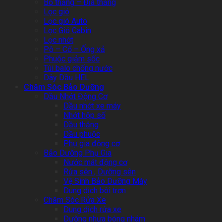
Bố thắng – Đĩa thắng
Lọc gió
Lọc gió Auto
Lọc Gió Cabin
Lọc nhớt
Pô – Cổ – Ống xả
Phuộc giảm sốc
Túi balo chống nước
Dây Dầu HEL
Chăm Sóc Bảo Dưỡng
Dầu Nhớt Động Cơ
Dầu nhớt xe máy
Nhớt hộp số
Dầu thắng
Dầu phuộc
Phụ gia động cơ
Bảo Dưỡng Phụ Gia
Nước mát động cơ
Rửa sên , Dưỡng sên
Vệ Sinh Bảo Dưỡng Máy
Dung dịch bôi trơn
Chăm Sóc Rửa Xe
Dung dịch rửa xe
Dưỡng nhựa bóng nhám