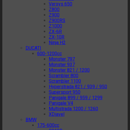
Versys 650
Z800
Z900
Z900RS
Z1000
ZX-6R
ZX-10R
Ninja H2
DUCATI
600-1200cc
Monster 797
Monster 937
Monster 821 / 1200
Scrambler 800
Scrambler 1100
Hyperstrada 821 / 939 / 950
Supersport 950
Panigale 899 / 959 / 1299
Panigale V4
Multistrada 1200 / 1260
XDiavel
BMW
175-600cc