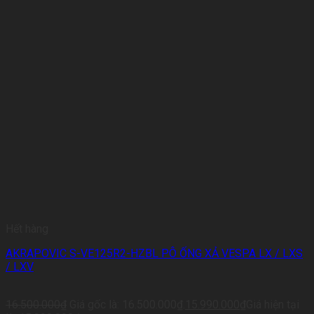
Hết hàng
AKRAPOVIC S-VE125R2-HZBL PÔ ỐNG XẢ VESPA LX / LXS
/ LXV
16.500.000
₫
Giá gốc là: 16.500.000₫.
15.990.000
₫
Giá hiện tại