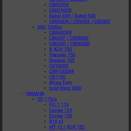
CBR250R
CBR250RR
Rebel 300 / Rebel 500
CBR500R / CB500X / CB500F
600-1200cc
CBR600RR
CB650F / CBR650F
CB650R / CBR650R
X-ADV 750
Transalp 750
Shadow 750
CB1000R
CBR1000RR
CB1100
Africa Twin
Gold Wing 1800
YAMAHA
50-175cc
PG-1 115
Exciter 135
Exciter 150
R15 v3
MT-15 / XSR 155