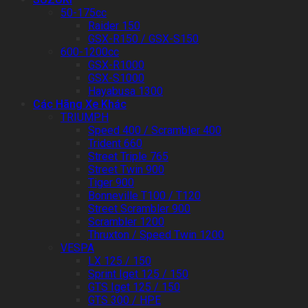
50-175cc
Raider 150
GSX-R150 / GSX-S150
600-1200cc
GSX-R1000
GSX-S1000
Hayabusa 1300
Các Hãng Xe Khác
TRIUMPH
Speed 400 / Scrambler 400
Trident 660
Street Triple 765
Street Twin 900
Tiger 900
Bonneville T100 / T120
Street Scrambler 900
Scrambler 1200
Thruxton / Speed Twin 1200
VESPA
LX 125 / 150
Sprint Iget 125 / 150
GTS Iget 125 / 150
GTS 300 / HPE