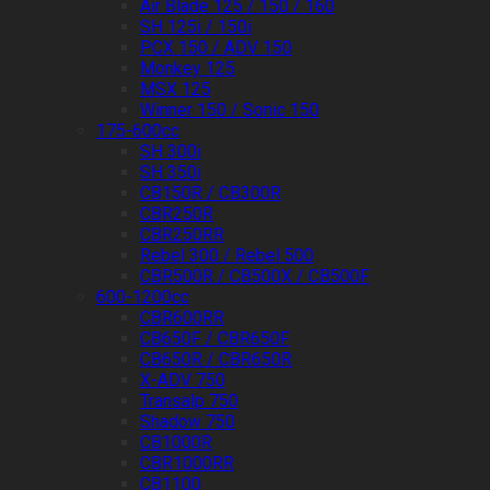
Air Blade 125 / 150 / 160
SH 125i / 150i
PCX 150 / ADV 150
Monkey 125
MSX 125
Winner 150 / Sonic 150
175-600cc
SH 300i
SH 350i
CB150R / CB300R
CBR250R
CBR250RR
Rebel 300 / Rebel 500
CBR500R / CB500X / CB500F
600-1200cc
CBR600RR
CB650F / CBR650F
CB650R / CBR650R
X-ADV 750
Transalp 750
Shadow 750
CB1000R
CBR1000RR
CB1100