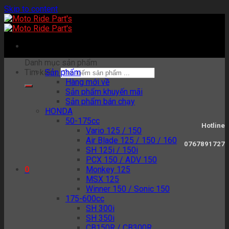
Skip to content
Danh mục sản phẩm
Tìm kiếm:
Sản phẩm
Hàng mới về
Sản phẩm khuyến mãi
Sản phẩm bán chạy
HONDA
50-175cc
Hotline
Vario 125 / 150
Air Blade 125 / 150 / 160
0767891727
SH 125i / 150i
PCX 150 / ADV 150
Monkey 125
0
MSX 125
Winner 150 / Sonic 150
175-600cc
SH 300i
SH 350i
CB150R / CB300R