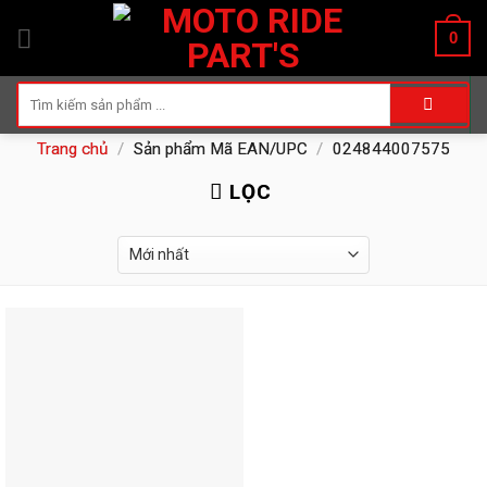
Skip
0
to
content
Tìm
kiếm:
Trang chủ
/
Sản phẩm Mã EAN/UPC
/
024844007575
LỌC