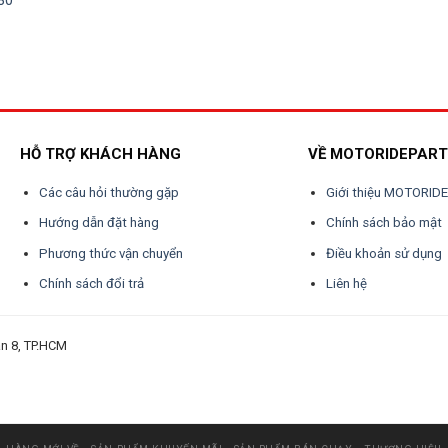
80
.
HỖ TRỢ KHÁCH HÀNG
VỀ MOTORIDEPAR
Các câu hỏi thường gặp
Giới thiệu MOTORID
Hướng dẫn đặt hàng
Chính sách bảo mật
Phương thức vận chuyển
Điều khoản sử dụng
Chính sách đổi trả
Liên hệ
n 8, TP.HCM
ộng
thẻ an toàn lao động
chứng chỉ an toàn lao động
thẻ an toàn lao động nhóm 3