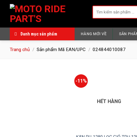
Skip
Tìm
to
kiếm:
content
Danh mục sản phẩm
HÀNG MỚI VỀ
SẢN PHẨ
Trang chủ
/
Sản phẩm Mã EAN/UPC
/
024844010087
-11%
HẾT HÀNG