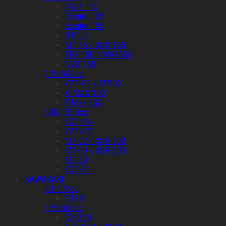
PG-1 115
Exciter 135
Exciter 150
R15 v3
MT-15 / XSR 155
TFX 150 / WR155R
NVX 155
175-600cc
YZF-R3 / MT-03
X-MAX 300
T-Max 560
600-1200cc
YZF-R6
YZF-R7
MT-07 / XSR 700
MT-09 / XSR 900
MT-10
YZF-R1
KAWASAKI
50-175cc
Z125
175-600cc
ZX-25R