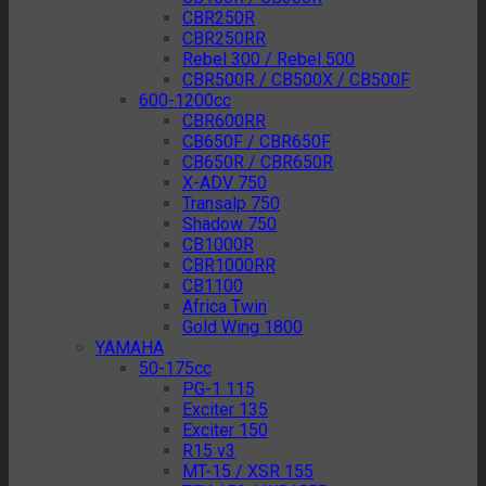
CBR250R
CBR250RR
Rebel 300 / Rebel 500
CBR500R / CB500X / CB500F
600-1200cc
CBR600RR
CB650F / CBR650F
CB650R / CBR650R
X-ADV 750
Transalp 750
Shadow 750
CB1000R
CBR1000RR
CB1100
Africa Twin
Gold Wing 1800
YAMAHA
50-175cc
PG-1 115
Exciter 135
Exciter 150
R15 v3
MT-15 / XSR 155