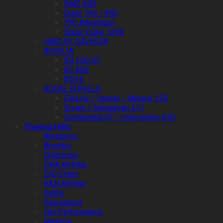
SMC 690
Duke 790 / 890
790 Adventure
Super Duke 1290
HARLEY DAVISON
APRILIA
SR 200 GT
RS 660
RSV4
ROYAL ENFIELD
Classic / Hunter / Meteor 350
Scram / Himalayan 411
Continental GT / Interceptor 650
Thương Hiệu
Akrapovic
Brembo
Champion
DNA Airfilter
DID Chain
K&N Airfilter
Galfer
Galespeed
Hel Performance
Maxima