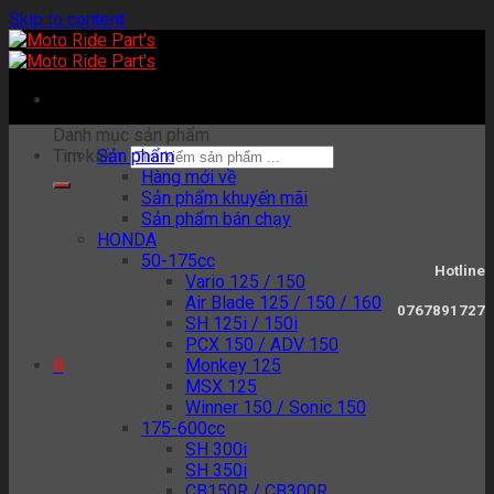
Skip to content
Danh mục sản phẩm
Tìm kiếm:
Sản phẩm
Hàng mới về
Sản phẩm khuyến mãi
Sản phẩm bán chạy
HONDA
50-175cc
Hotline
Vario 125 / 150
Air Blade 125 / 150 / 160
0767891727
SH 125i / 150i
PCX 150 / ADV 150
Monkey 125
0
MSX 125
Winner 150 / Sonic 150
175-600cc
SH 300i
SH 350i
CB150R / CB300R