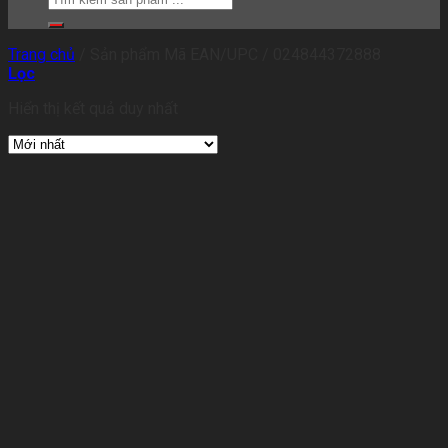
Trang chủ
/
Sản phẩm Mã EAN/UPC
/
024844372888
Lọc
Hiển thị kết quả duy nhất