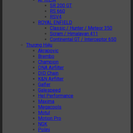
SR 200 GT
RS 660
RSV4
ROYAL ENFIELD
Classic / Hunter / Meteor 350
Scram / Himalayan 411
Continental GT / Interceptor 650
Thương Hiệu
Akrapovic
Brembo
Champion
DNA Airfilter
DID Chain
K&N Airfilter
Galfer
Galespeed
Hel Performance
Maxima
Megacools
Motul
Motion Pro
NGK
Polini