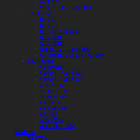
MSX 125
Winner 150 / Sonic 150
175-600cc
SH 300i
SH 350i
CB150R / CB300R
CBR250R
CBR250RR
Rebel 300 / Rebel 500
CBR500R / CB500X / CB500F
600-1200cc
CBR600RR
CB650F / CBR650F
CB650R / CBR650R
X-ADV 750
Transalp 750
Shadow 750
CB1000R
CBR1000RR
CB1100
Africa Twin
Gold Wing 1800
YAMAHA
50-175cc