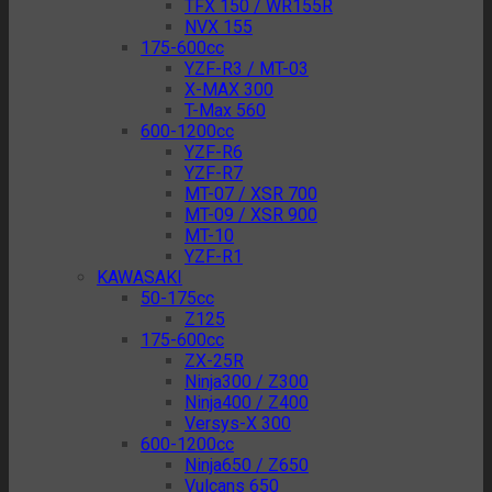
TFX 150 / WR155R
NVX 155
175-600cc
YZF-R3 / MT-03
X-MAX 300
T-Max 560
600-1200cc
YZF-R6
YZF-R7
MT-07 / XSR 700
MT-09 / XSR 900
MT-10
YZF-R1
KAWASAKI
50-175cc
Z125
175-600cc
ZX-25R
Ninja300 / Z300
Ninja400 / Z400
Versys-X 300
600-1200cc
Ninja650 / Z650
Vulcans 650