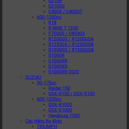
G310R
G310GS
C400X / C400GT
600-1200cc
R18
R NINE T 1200
F750GS / F850GS
R1200GS / R1200GSA
R1250GS / R1250GSA
R1300GS / R1300GSA
S1000R
S1000RR
S1000XR
S1000RR 2020
SUZUKI
50-175cc
Raider 150
GSX-R150 / GSX-S150
600-1200cc
GSX-R1000
GSX-S1000
Hayabusa 1300
Các Hãng Xe Khác
TRIUMPH