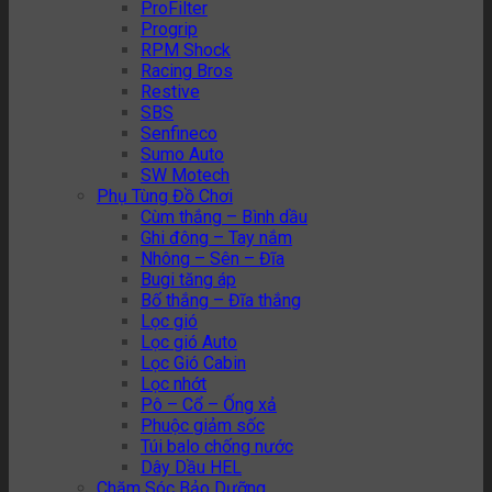
ProFilter
Progrip
RPM Shock
Racing Bros
Restive
SBS
Senfineco
Sumo Auto
SW Motech
Phụ Tùng Đồ Chơi
Cùm thắng – Bình dầu
Ghi đông – Tay nắm
Nhông – Sên – Đĩa
Bugi tăng áp
Bố thắng – Đĩa thắng
Lọc gió
Lọc gió Auto
Lọc Gió Cabin
Lọc nhớt
Pô – Cổ – Ống xả
Phuộc giảm sốc
Túi balo chống nước
Dây Dầu HEL
Chăm Sóc Bảo Dưỡng