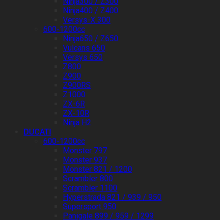
Ninja300 / Z300
Ninja400 / Z400
Versys-X 300
600-1200cc
Ninja650 / Z650
Vulcans 650
Versys 650
Z800
Z900
Z900RS
Z1000
ZX-6R
ZX-10R
Ninja H2
DUCATI
600-1200cc
Monster 797
Monster 937
Monster 821 / 1200
Scrambler 800
Scrambler 1100
Hyperstrada 821 / 939 / 950
Supersport 950
Panigale 899 / 959 / 1299