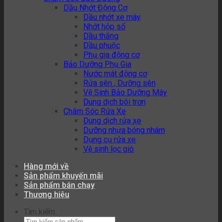
Dầu Nhớt Động Cơ
Dầu nhớt xe máy
Nhớt hộp số
Dầu thắng
Dầu phuộc
Phụ gia động cơ
Bảo Dưỡng Phụ Gia
Nước mát động cơ
Rửa sên , Dưỡng sên
Vệ Sinh Bảo Dưỡng Máy
Dung dịch bôi trơn
Chăm Sóc Rửa Xe
Dung dịch rửa xe
Dưỡng nhựa bóng nhám
Dụng cụ rửa xe
Vệ sinh lọc gió
Hàng mới về
Sản phẩm khuyến mãi
Sản phẩm bán chạy
Thương hiệu
Tìm kiếm: