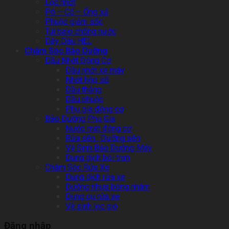
Lọc nhớt
Pô – Cổ – Ống xả
Phuộc giảm sốc
Túi balo chống nước
Dây Dầu HEL
Chăm Sóc Bảo Dưỡng
Dầu Nhớt Động Cơ
Dầu nhớt xe máy
Nhớt hộp số
Dầu thắng
Dầu phuộc
Phụ gia động cơ
Bảo Dưỡng Phụ Gia
Nước mát động cơ
Rửa sên , Dưỡng sên
Vệ Sinh Bảo Dưỡng Máy
Dung dịch bôi trơn
Chăm Sóc Rửa Xe
Dung dịch rửa xe
Dưỡng nhựa bóng nhám
Dụng cụ rửa xe
Vệ sinh lọc gió
Đăng nhập