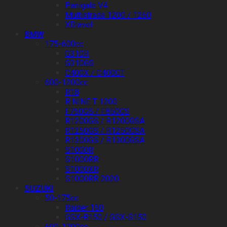
Panigale V4
Multistrada 1200 / 1260
XDiavel
BMW
175-600cc
G310R
G310GS
C400X / C400GT
600-1200cc
R18
R NINE T 1200
F750GS / F850GS
R1200GS / R1200GSA
R1250GS / R1250GSA
R1300GS / R1300GSA
S1000R
S1000RR
S1000XR
S1000RR 2020
SUZUKI
50-175cc
Raider 150
GSX-R150 / GSX-S150
600-1200cc