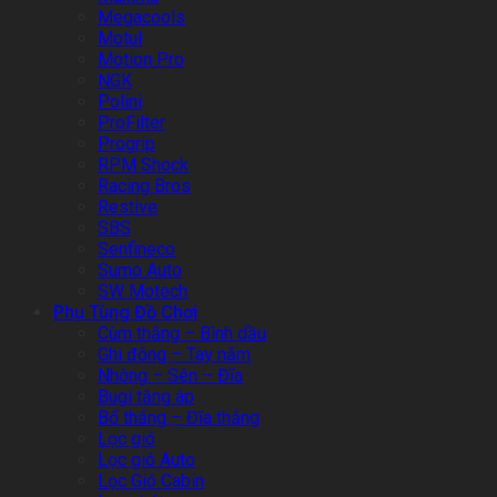
Megacools
Motul
Motion Pro
NGK
Polini
ProFilter
Progrip
RPM Shock
Racing Bros
Restive
SBS
Senfineco
Sumo Auto
SW Motech
Phụ Tùng Đồ Chơi
Cùm thắng – Bình dầu
Ghi đông – Tay nắm
Nhông – Sên – Đĩa
Bugi tăng áp
Bố thắng – Đĩa thắng
Lọc gió
Lọc gió Auto
Lọc Gió Cabin