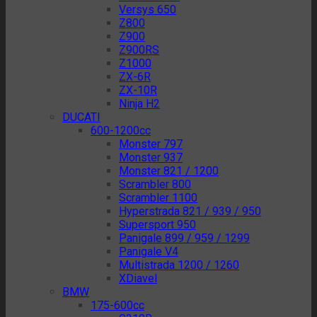
Versys 650
Z800
Z900
Z900RS
Z1000
ZX-6R
ZX-10R
Ninja H2
DUCATI
600-1200cc
Monster 797
Monster 937
Monster 821 / 1200
Scrambler 800
Scrambler 1100
Hyperstrada 821 / 939 / 950
Supersport 950
Panigale 899 / 959 / 1299
Panigale V4
Multistrada 1200 / 1260
XDiavel
BMW
175-600cc