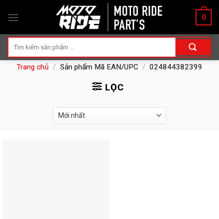
Skip
0
to
content
Tìm
kiếm:
Trang chủ
/
Sản phẩm Mã EAN/UPC
/
024844382399
LỌC