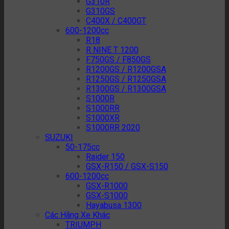
G310R
G310GS
C400X / C400GT
600-1200cc
R18
R NINE T 1200
F750GS / F850GS
R1200GS / R1200GSA
R1250GS / R1250GSA
R1300GS / R1300GSA
S1000R
S1000RR
S1000XR
S1000RR 2020
SUZUKI
50-175cc
Raider 150
GSX-R150 / GSX-S150
600-1200cc
GSX-R1000
GSX-S1000
Hayabusa 1300
Các Hãng Xe Khác
TRIUMPH