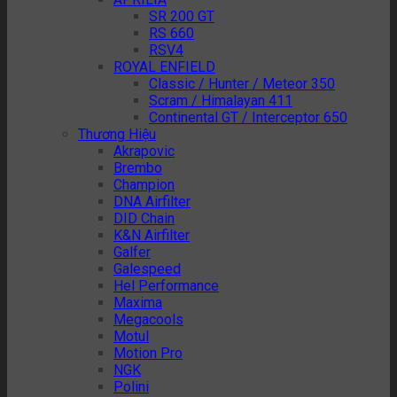
SR 200 GT
RS 660
RSV4
ROYAL ENFIELD
Classic / Hunter / Meteor 350
Scram / Himalayan 411
Continental GT / Interceptor 650
Thương Hiệu
Akrapovic
Brembo
Champion
DNA Airfilter
DID Chain
K&N Airfilter
Galfer
Galespeed
Hel Performance
Maxima
Megacools
Motul
Motion Pro
NGK
Polini