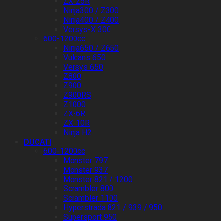
ZX-25R
Ninja300 / Z300
Ninja400 / Z400
Versys-X 300
600-1200cc
Ninja650 / Z650
Vulcans 650
Versys 650
Z800
Z900
Z900RS
Z1000
ZX-6R
ZX-10R
Ninja H2
DUCATI
600-1200cc
Monster 797
Monster 937
Monster 821 / 1200
Scrambler 800
Scrambler 1100
Hyperstrada 821 / 939 / 950
Supersport 950