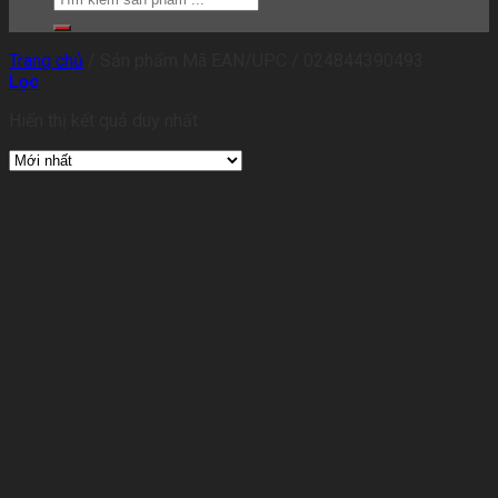
Trang chủ
/
Sản phẩm Mã EAN/UPC
/
024844390493
Lọc
Hiển thị kết quả duy nhất