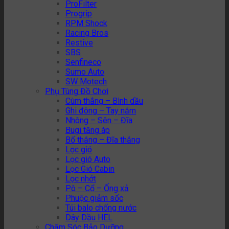
ProFilter
Progrip
RPM Shock
Racing Bros
Restive
SBS
Senfineco
Sumo Auto
SW Motech
Phụ Tùng Đồ Chơi
Cùm thắng – Bình dầu
Ghi đông – Tay nắm
Nhông – Sên – Đĩa
Bugi tăng áp
Bố thắng – Đĩa thắng
Lọc gió
Lọc gió Auto
Lọc Gió Cabin
Lọc nhớt
Pô – Cổ – Ống xả
Phuộc giảm sốc
Túi balo chống nước
Dây Dầu HEL
Chăm Sóc Bảo Dưỡng