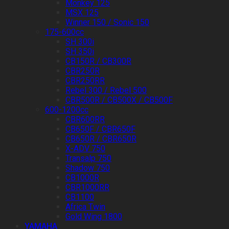
Monkey 125
MSX 125
Winner 150 / Sonic 150
175-600cc
SH 300i
SH 350i
CB150R / CB300R
CBR250R
CBR250RR
Rebel 300 / Rebel 500
CBR500R / CB500X / CB500F
600-1200cc
CBR600RR
CB650F / CBR650F
CB650R / CBR650R
X-ADV 750
Transalp 750
Shadow 750
CB1000R
CBR1000RR
CB1100
Africa Twin
Gold Wing 1800
YAMAHA