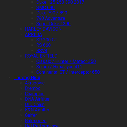
Duke 125 250 390 2017
SMC 690
Duke 790 / 890
790 Adventure
Super Duke 1290
HARLEY DAVISON
APRILIA
SR 200 GT
RS 660
RSV4
ROYAL ENFIELD
Classic / Hunter / Meteor 350
Scram / Himalayan 411
Continental GT / Interceptor 650
Thương Hiệu
Akrapovic
Brembo
Champion
DNA Airfilter
DID Chain
K&N Airfilter
Galfer
Galespeed
Hel Performance