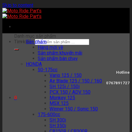
Skip to content
Danh mục sản phẩm
Tìm kiếm:
Sản phẩm
Hàng mới về
Sản phẩm khuyến mãi
Sản phẩm bán chạy
HONDA
50-175cc
Hotline
Vario 125 / 150
Air Blade 125 / 150 / 160
0767891727
SH 125i / 150i
PCX 150 / ADV 150
Monkey 125
0
MSX 125
Winner 150 / Sonic 150
175-600cc
SH 300i
SH 350i
CB150R / CB300R