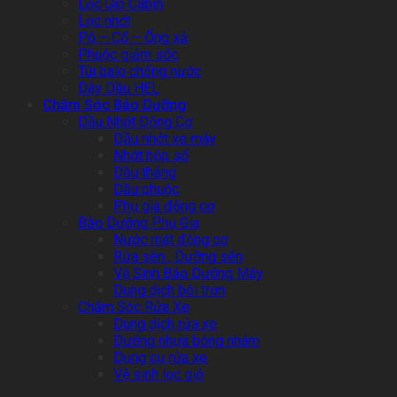
Lọc Gió Cabin
Lọc nhớt
Pô – Cổ – Ống xả
Phuộc giảm sốc
Túi balo chống nước
Dây Dầu HEL
Chăm Sóc Bảo Dưỡng
Dầu Nhớt Động Cơ
Dầu nhớt xe máy
Nhớt hộp số
Dầu thắng
Dầu phuộc
Phụ gia động cơ
Bảo Dưỡng Phụ Gia
Nước mát động cơ
Rửa sên , Dưỡng sên
Vệ Sinh Bảo Dưỡng Máy
Dung dịch bôi trơn
Chăm Sóc Rửa Xe
Dung dịch rửa xe
Dưỡng nhựa bóng nhám
Dụng cụ rửa xe
Vệ sinh lọc gió