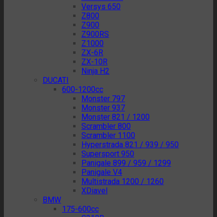
Versys 650
Z800
Z900
Z900RS
Z1000
ZX-6R
ZX-10R
Ninja H2
DUCATI
600-1200cc
Monster 797
Monster 937
Monster 821 / 1200
Scrambler 800
Scrambler 1100
Hyperstrada 821 / 939 / 950
Supersport 950
Panigale 899 / 959 / 1299
Panigale V4
Multistrada 1200 / 1260
XDiavel
BMW
175-600cc