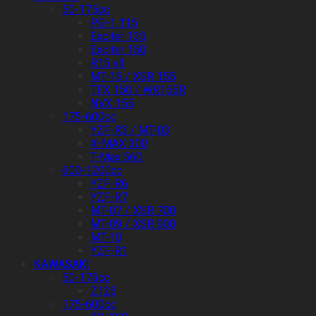
50-175cc
PG-1 115
Exciter 135
Exciter 150
R15 v3
MT-15 / XSR 155
TFX 150 / WR155R
NVX 155
175-600cc
YZF-R3 / MT-03
X-MAX 300
T-Max 560
600-1200cc
YZF-R6
YZF-R7
MT-07 / XSR 700
MT-09 / XSR 900
MT-10
YZF-R1
KAWASAKI
50-175cc
Z125
175-600cc