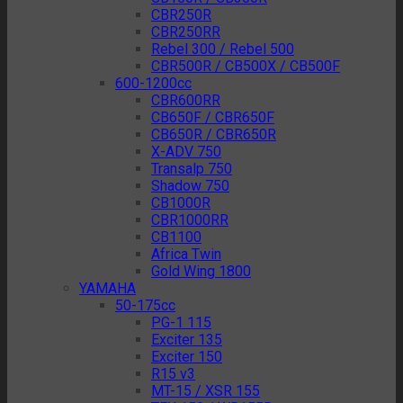
CBR250R
CBR250RR
Rebel 300 / Rebel 500
CBR500R / CB500X / CB500F
600-1200cc
CBR600RR
CB650F / CBR650F
CB650R / CBR650R
X-ADV 750
Transalp 750
Shadow 750
CB1000R
CBR1000RR
CB1100
Africa Twin
Gold Wing 1800
YAMAHA
50-175cc
PG-1 115
Exciter 135
Exciter 150
R15 v3
MT-15 / XSR 155