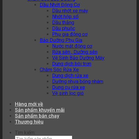
Dầu Nhớt Động Cơ
Dầu nhớt xe máy
Nhớt hộp số
Dầu thắng
Dầu phuộc
Phụ gia động cơ
Bảo Dưỡng Phụ Gia
Nước mát động cơ
Rửa sên , Dưỡng sên
Vệ Sinh Bảo Dưỡng Máy
Dung dịch bôi trơn
Chăm Sóc Rửa Xe
Dung dịch rửa xe
Dưỡng nhựa bóng nhám
Dụng cụ rửa xe
Vệ sinh lọc gió
Hàng mới về
Sản phẩm khuyến mãi
Sản phẩm bán chạy
Thương hiệu
Tìm kiếm: