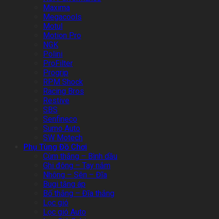
Maxima
Megacools
Motul
Motion Pro
NGK
Polini
ProFilter
Progrip
RPM Shock
Racing Bros
Restive
SBS
Senfineco
Sumo Auto
SW Motech
Phụ Tùng Đồ Chơi
Cùm thắng – Bình dầu
Ghi đông – Tay nắm
Nhông – Sên – Đĩa
Bugi tăng áp
Bố thắng – Đĩa thắng
Lọc gió
Lọc gió Auto