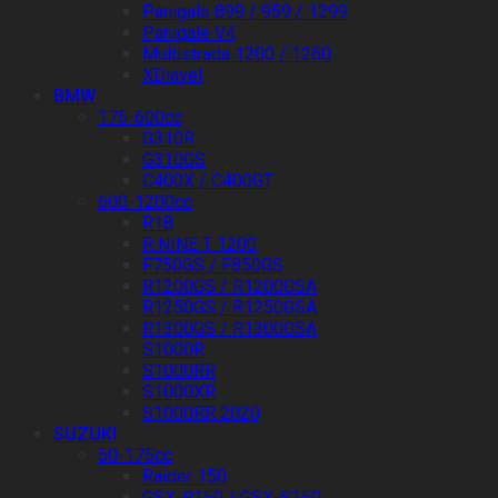
Panigale 899 / 959 / 1299
Panigale V4
Multistrada 1200 / 1260
XDiavel
BMW
175-600cc
G310R
G310GS
C400X / C400GT
600-1200cc
R18
R NINE T 1200
F750GS / F850GS
R1200GS / R1200GSA
R1250GS / R1250GSA
R1300GS / R1300GSA
S1000R
S1000RR
S1000XR
S1000RR 2020
SUZUKI
50-175cc
Raider 150
GSX-R150 / GSX-S150