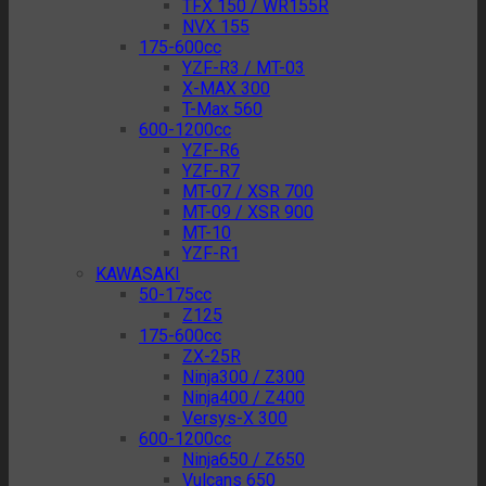
TFX 150 / WR155R
NVX 155
175-600cc
YZF-R3 / MT-03
X-MAX 300
T-Max 560
600-1200cc
YZF-R6
YZF-R7
MT-07 / XSR 700
MT-09 / XSR 900
MT-10
YZF-R1
KAWASAKI
50-175cc
Z125
175-600cc
ZX-25R
Ninja300 / Z300
Ninja400 / Z400
Versys-X 300
600-1200cc
Ninja650 / Z650
Vulcans 650