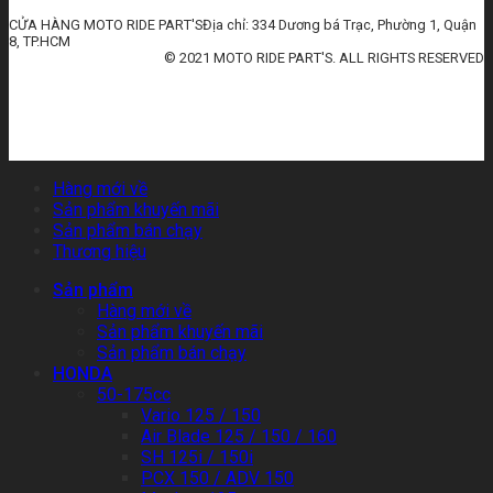
CỬA HÀNG MOTO RIDE PART'SĐịa chỉ: 334 Dương bá Trạc, Phường 1, Quận
8, TP.HCM
© 2021 MOTO RIDE PART'S. ALL RIGHTS RESERVED
huấn luyện an toàn lao động
đào tạo an toàn lao động
huấn luyện an toàn vệ sinh lao động
quan trắc môi trường lao động
tài liệu huấn luyện an toàn lao
động
thẻ an toàn lao động
chứng chỉ an toàn lao động
thẻ an toàn lao động nhóm 3
Hàng mới về
Sản phẩm khuyến mãi
Sản phẩm bán chạy
Thương hiệu
Sản phẩm
Hàng mới về
Sản phẩm khuyến mãi
Sản phẩm bán chạy
HONDA
50-175cc
Vario 125 / 150
Air Blade 125 / 150 / 160
SH 125i / 150i
PCX 150 / ADV 150