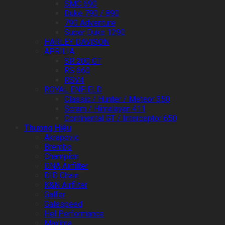
SMC 690
Duke 790 / 890
790 Adventure
Super Duke 1290
HARLEY DAVISON
APRILIA
SR 200 GT
RS 660
RSV4
ROYAL ENFIELD
Classic / Hunter / Meteor 350
Scram / Himalayan 411
Continental GT / Interceptor 650
Thương Hiệu
Akrapovic
Brembo
Champion
DNA Airfilter
DID Chain
K&N Airfilter
Galfer
Galespeed
Hel Performance
Maxima