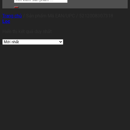
Trang chủ
/
Sản phẩm Mã EAN/UPC
/
5212008307318
Lọc
Hiển thị kết quả duy nhất