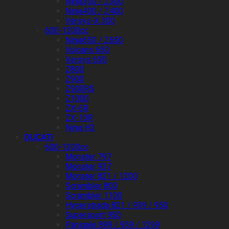
Ninja300 / Z300
Ninja400 / Z400
Versys-X 300
600-1200cc
Ninja650 / Z650
Vulcans 650
Versys 650
Z800
Z900
Z900RS
Z1000
ZX-6R
ZX-10R
Ninja H2
DUCATI
600-1200cc
Monster 797
Monster 937
Monster 821 / 1200
Scrambler 800
Scrambler 1100
Hyperstrada 821 / 939 / 950
Supersport 950
Panigale 899 / 959 / 1299