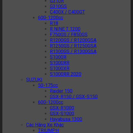
G310R
G310GS
C400X / C400GT
600-1200cc
R18
R NINE T 1200
F750GS / F850GS
R1200GS / R1200GSA
R1250GS / R1250GSA
R1300GS / R1300GSA
S1000R
S1000RR
S1000XR
S1000RR 2020
SUZUKI
50-175cc
Raider 150
GSX-R150 / GSX-S150
600-1200cc
GSX-R1000
GSX-S1000
Hayabusa 1300
Các Hãng Xe Khác
TRIUMPH