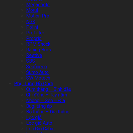
Megacools
Motul
Motion Pro
NGK
Polini
ProFilter
Progrip
RPM Shock
Racing Bros
Restive
SBS
Senfineco
Sumo Auto
SW Motech
Phụ Tùng Đồ Chơi
Cùm thắng – Bình dầu
Ghi đông – Tay nắm
Nhông – Sên – Đĩa
Bugi tăng áp
Bố thắng – Đĩa thắng
Lọc gió
Lọc gió Auto
Lọc Gió Cabin