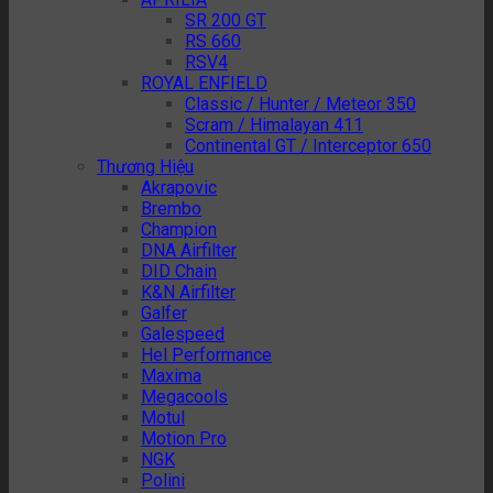
SR 200 GT
RS 660
RSV4
ROYAL ENFIELD
Classic / Hunter / Meteor 350
Scram / Himalayan 411
Continental GT / Interceptor 650
Thương Hiệu
Akrapovic
Brembo
Champion
DNA Airfilter
DID Chain
K&N Airfilter
Galfer
Galespeed
Hel Performance
Maxima
Megacools
Motul
Motion Pro
NGK
Polini