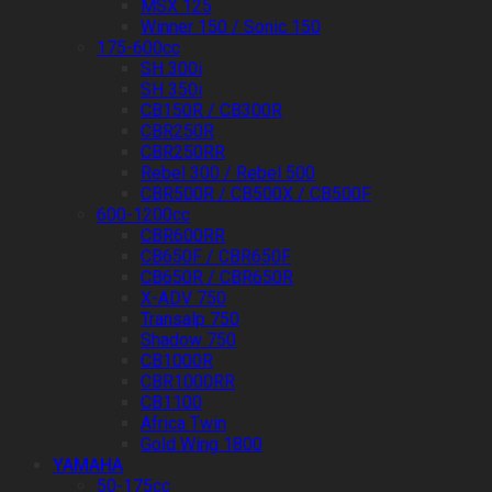
MSX 125
Winner 150 / Sonic 150
175-600cc
SH 300i
SH 350i
CB150R / CB300R
CBR250R
CBR250RR
Rebel 300 / Rebel 500
CBR500R / CB500X / CB500F
600-1200cc
CBR600RR
CB650F / CBR650F
CB650R / CBR650R
X-ADV 750
Transalp 750
Shadow 750
CB1000R
CBR1000RR
CB1100
Africa Twin
Gold Wing 1800
YAMAHA
50-175cc