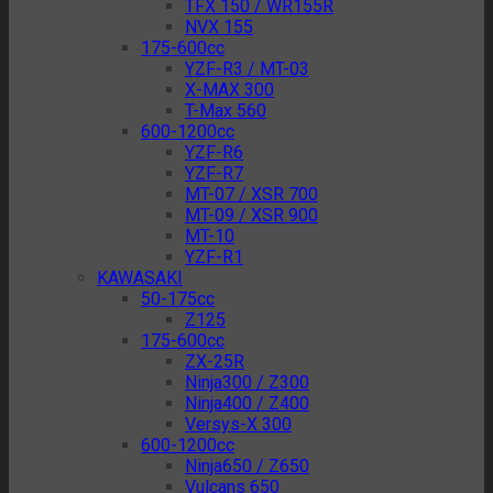
TFX 150 / WR155R
NVX 155
175-600cc
YZF-R3 / MT-03
X-MAX 300
T-Max 560
600-1200cc
YZF-R6
YZF-R7
MT-07 / XSR 700
MT-09 / XSR 900
MT-10
YZF-R1
KAWASAKI
50-175cc
Z125
175-600cc
ZX-25R
Ninja300 / Z300
Ninja400 / Z400
Versys-X 300
600-1200cc
Ninja650 / Z650
Vulcans 650