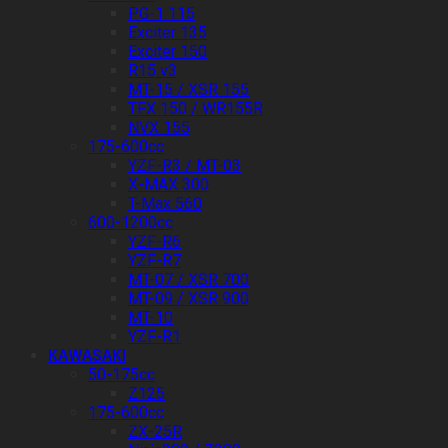
PG-1 115
Exciter 135
Exciter 150
R15 v3
MT-15 / XSR 155
TFX 150 / WR155R
NVX 155
175-600cc
YZF-R3 / MT-03
X-MAX 300
T-Max 560
600-1200cc
YZF-R6
YZF-R7
MT-07 / XSR 700
MT-09 / XSR 900
MT-10
YZF-R1
KAWASAKI
50-175cc
Z125
175-600cc
ZX-25R