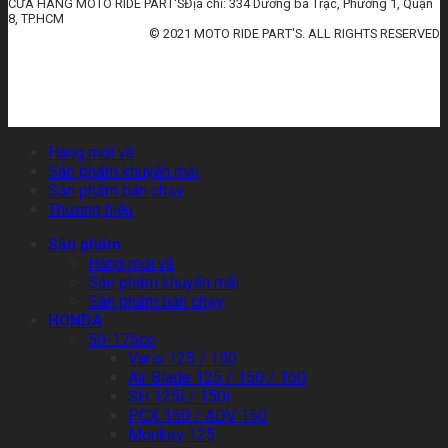
CỬA HÀNG MOTO RIDE PART'SĐịa chỉ: 334 Dương bá Trạc, Phường 1, Quận
8, TP.HCM
© 2021 MOTO RIDE PART'S. ALL RIGHTS RESERVED
huấn luyện an toàn lao động
đào tạo an toàn lao động
huấn luyện an toàn vệ sinh lao động
quan trắc môi trường lao động
tài liệu huấn luyện an toàn lao
động
thẻ an toàn lao động
chứng chỉ an toàn lao động
thẻ an toàn lao động nhóm 3
Hàng mới về
Sản phẩm khuyến mãi
Sản phẩm bán chạy
Thương hiệu
Sản phẩm
Hàng mới về
Sản phẩm khuyến mãi
Sản phẩm bán chạy
HONDA
50-175cc
Vario 125 / 150
Air Blade 125 / 150 / 160
SH 125i / 150i
PCX 150 / ADV 150
Monkey 125