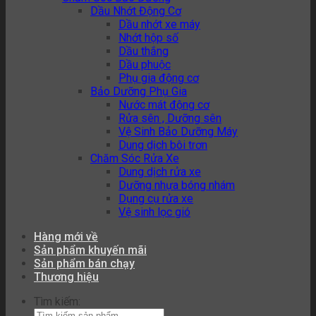
Dầu Nhớt Động Cơ
Dầu nhớt xe máy
Nhớt hộp số
Dầu thắng
Dầu phuộc
Phụ gia động cơ
Bảo Dưỡng Phụ Gia
Nước mát động cơ
Rửa sên , Dưỡng sên
Vệ Sinh Bảo Dưỡng Máy
Dung dịch bôi trơn
Chăm Sóc Rửa Xe
Dung dịch rửa xe
Dưỡng nhựa bóng nhám
Dụng cụ rửa xe
Vệ sinh lọc gió
Hàng mới về
Sản phẩm khuyến mãi
Sản phẩm bán chạy
Thương hiệu
Tìm kiếm: