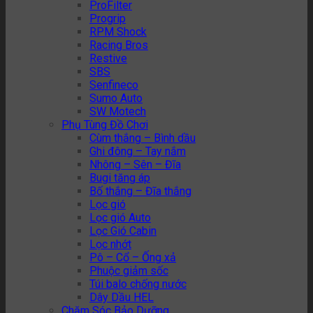
ProFilter
Progrip
RPM Shock
Racing Bros
Restive
SBS
Senfineco
Sumo Auto
SW Motech
Phụ Tùng Đồ Chơi
Cùm thắng – Bình dầu
Ghi đông – Tay nắm
Nhông – Sên – Đĩa
Bugi tăng áp
Bố thắng – Đĩa thắng
Lọc gió
Lọc gió Auto
Lọc Gió Cabin
Lọc nhớt
Pô – Cổ – Ống xả
Phuộc giảm sốc
Túi balo chống nước
Dây Dầu HEL
Chăm Sóc Bảo Dưỡng