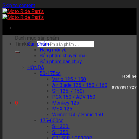
Skip to content
Danh mục sản phẩm
Tìm kiếm:
Sản phẩm
Hàng mới về
Sản phẩm khuyến mãi
Sản phẩm bán chạy
HONDA
50-175cc
Hotline
Vario 125 / 150
Air Blade 125 / 150 / 160
0767891727
SH 125i / 150i
PCX 150 / ADV 150
Monkey 125
0
MSX 125
Winner 150 / Sonic 150
175-600cc
SH 300i
SH 350i
CB150R / CB300R