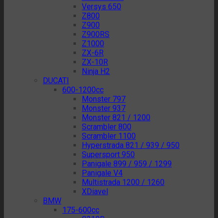
Versys 650
Z800
Z900
Z900RS
Z1000
ZX-6R
ZX-10R
Ninja H2
DUCATI
600-1200cc
Monster 797
Monster 937
Monster 821 / 1200
Scrambler 800
Scrambler 1100
Hyperstrada 821 / 939 / 950
Supersport 950
Panigale 899 / 959 / 1299
Panigale V4
Multistrada 1200 / 1260
XDiavel
BMW
175-600cc