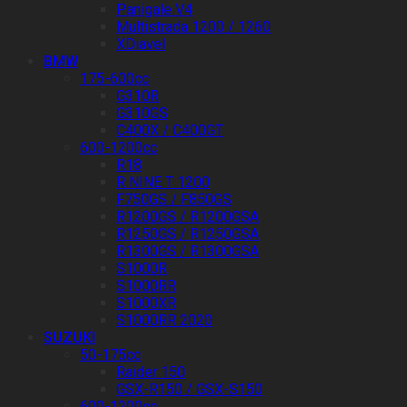
Panigale V4
Multistrada 1200 / 1260
XDiavel
BMW
175-600cc
G310R
G310GS
C400X / C400GT
600-1200cc
R18
R NINE T 1200
F750GS / F850GS
R1200GS / R1200GSA
R1250GS / R1250GSA
R1300GS / R1300GSA
S1000R
S1000RR
S1000XR
S1000RR 2020
SUZUKI
50-175cc
Raider 150
GSX-R150 / GSX-S150
600-1200cc