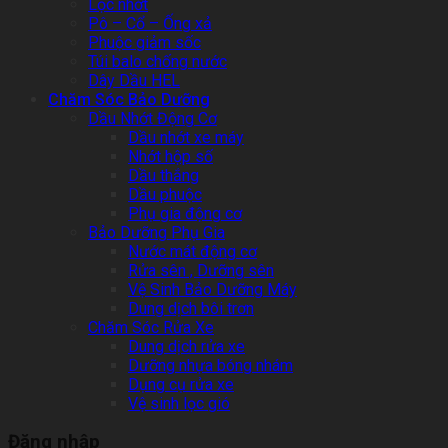
Lọc nhớt
Pô – Cổ – Ống xả
Phuộc giảm sốc
Túi balo chống nước
Dây Dầu HEL
Chăm Sóc Bảo Dưỡng
Dầu Nhớt Động Cơ
Dầu nhớt xe máy
Nhớt hộp số
Dầu thắng
Dầu phuộc
Phụ gia động cơ
Bảo Dưỡng Phụ Gia
Nước mát động cơ
Rửa sên , Dưỡng sên
Vệ Sinh Bảo Dưỡng Máy
Dung dịch bôi trơn
Chăm Sóc Rửa Xe
Dung dịch rửa xe
Dưỡng nhựa bóng nhám
Dụng cụ rửa xe
Vệ sinh lọc gió
Đăng nhập