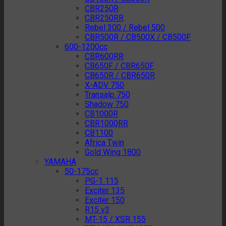
CBR250R
CBR250RR
Rebel 300 / Rebel 500
CBR500R / CB500X / CB500F
600-1200cc
CBR600RR
CB650F / CBR650F
CB650R / CBR650R
X-ADV 750
Transalp 750
Shadow 750
CB1000R
CBR1000RR
CB1100
Africa Twin
Gold Wing 1800
YAMAHA
50-175cc
PG-1 115
Exciter 135
Exciter 150
R15 v3
MT-15 / XSR 155