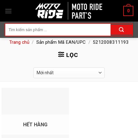
Skip
0
to
content
Tìm
kiếm:
Trang chủ
/
Sản phẩm Mã EAN/UPC
/
5212008311193
LỌC
HẾT HÀNG