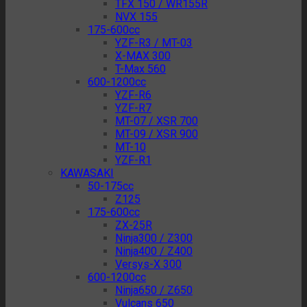
TFX 150 / WR155R
NVX 155
175-600cc
YZF-R3 / MT-03
X-MAX 300
T-Max 560
600-1200cc
YZF-R6
YZF-R7
MT-07 / XSR 700
MT-09 / XSR 900
MT-10
YZF-R1
KAWASAKI
50-175cc
Z125
175-600cc
ZX-25R
Ninja300 / Z300
Ninja400 / Z400
Versys-X 300
600-1200cc
Ninja650 / Z650
Vulcans 650