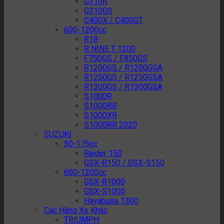
G310R
G310GS
C400X / C400GT
600-1200cc
R18
R NINE T 1200
F750GS / F850GS
R1200GS / R1200GSA
R1250GS / R1250GSA
R1300GS / R1300GSA
S1000R
S1000RR
S1000XR
S1000RR 2020
SUZUKI
50-175cc
Raider 150
GSX-R150 / GSX-S150
600-1200cc
GSX-R1000
GSX-S1000
Hayabusa 1300
Các Hãng Xe Khác
TRIUMPH