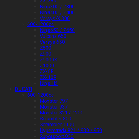
ZX-25R
Ninja300 / Z300
Ninja400 / Z400
Versys-X 300
600-1200cc
Ninja650 / Z650
Vulcans 650
Versys 650
Z800
Z900
Z900RS
Z1000
ZX-6R
ZX-10R
Ninja H2
DUCATI
600-1200cc
Monster 797
Monster 937
Monster 821 / 1200
Scrambler 800
Scrambler 1100
Hyperstrada 821 / 939 / 950
Supersport 950