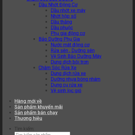
Dầu Nhớt Động Cơ
Dầu nhớt xe máy
Nhớt hộp số
Dầu thắng
Dầu phuộc
Phụ gia động cơ
Bảo Dưỡng Phụ Gia
Nước mát động cơ
Rửa sên , Dưỡng sên
Vệ Sinh Bảo Dưỡng Máy
Dung dịch bôi trơn
Chăm Sóc Rửa Xe
Dung dịch rửa xe
Dưỡng nhựa bóng nhám
Dụng cụ rửa xe
Vệ sinh lọc gió
Hàng mới về
Sản phẩm khuyến mãi
Sản phẩm bán chạy
Thương hiệu
Tìm kiếm: