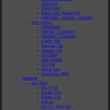
CBR250R
CBR250RR
Rebel 300 / Rebel 500
CBR500R / CB500X / CB500F
600-1200cc
CBR600RR
CB650F / CBR650F
CB650R / CBR650R
X-ADV 750
Transalp 750
Shadow 750
CB1000R
CBR1000RR
CB1100
Africa Twin
Gold Wing 1800
YAMAHA
50-175cc
PG-1 115
Exciter 135
Exciter 150
R15 v3
MT-15 / XSR 155