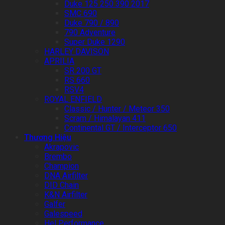
Duke 125 250 390 2017
SMC 690
Duke 790 / 890
790 Adventure
Super Duke 1290
HARLEY DAVISON
APRILIA
SR 200 GT
RS 660
RSV4
ROYAL ENFIELD
Classic / Hunter / Meteor 350
Scram / Himalayan 411
Continental GT / Interceptor 650
Thương Hiệu
Akrapovic
Brembo
Champion
DNA Airfilter
DID Chain
K&N Airfilter
Galfer
Galespeed
Hel Performance