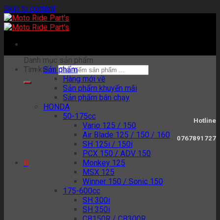
Skip to content
Danh mục sản phẩm
Tìm kiếm:
Sản phẩm
Hàng mới về
Sản phẩm khuyến mãi
Sản phẩm bán chạy
HONDA
50-175cc
Hotline
Vario 125 / 150
Air Blade 125 / 150 / 160
0767891727
SH 125i / 150i
PCX 150 / ADV 150
Monkey 125
0
MSX 125
Winner 150 / Sonic 150
175-600cc
SH 300i
SH 350i
CB150R / CB300R