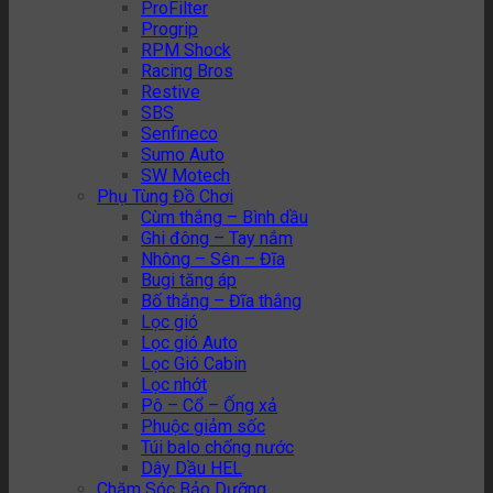
ProFilter
Progrip
RPM Shock
Racing Bros
Restive
SBS
Senfineco
Sumo Auto
SW Motech
Phụ Tùng Đồ Chơi
Cùm thắng – Bình dầu
Ghi đông – Tay nắm
Nhông – Sên – Đĩa
Bugi tăng áp
Bố thắng – Đĩa thắng
Lọc gió
Lọc gió Auto
Lọc Gió Cabin
Lọc nhớt
Pô – Cổ – Ống xả
Phuộc giảm sốc
Túi balo chống nước
Dây Dầu HEL
Chăm Sóc Bảo Dưỡng