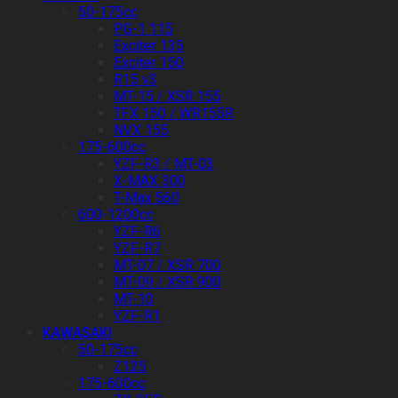
50-175cc
PG-1 115
Exciter 135
Exciter 150
R15 v3
MT-15 / XSR 155
TFX 150 / WR155R
NVX 155
175-600cc
YZF-R3 / MT-03
X-MAX 300
T-Max 560
600-1200cc
YZF-R6
YZF-R7
MT-07 / XSR 700
MT-09 / XSR 900
MT-10
YZF-R1
KAWASAKI
50-175cc
Z125
175-600cc