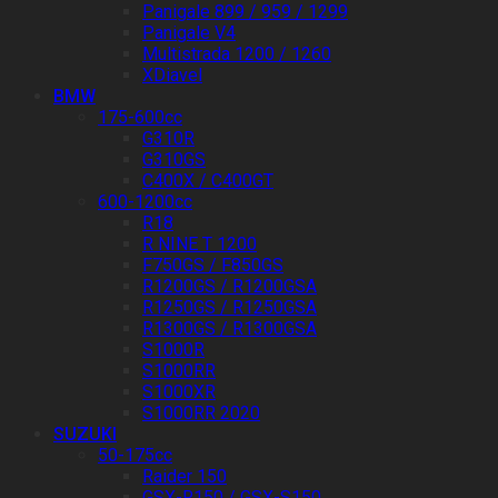
Panigale 899 / 959 / 1299
Panigale V4
Multistrada 1200 / 1260
XDiavel
BMW
175-600cc
G310R
G310GS
C400X / C400GT
600-1200cc
R18
R NINE T 1200
F750GS / F850GS
R1200GS / R1200GSA
R1250GS / R1250GSA
R1300GS / R1300GSA
S1000R
S1000RR
S1000XR
S1000RR 2020
SUZUKI
50-175cc
Raider 150
GSX-R150 / GSX-S150