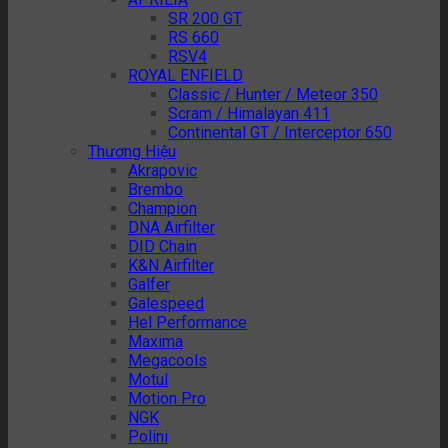
SR 200 GT
RS 660
RSV4
ROYAL ENFIELD
Classic / Hunter / Meteor 350
Scram / Himalayan 411
Continental GT / Interceptor 650
Thương Hiệu
Akrapovic
Brembo
Champion
DNA Airfilter
DID Chain
K&N Airfilter
Galfer
Galespeed
Hel Performance
Maxima
Megacools
Motul
Motion Pro
NGK
Polini