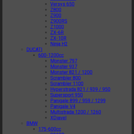
Versys 650
Z800
Z900
Z900RS
Z1000
ZX-6R
ZX-10R
Ninja H2
DUCATI
600-1200cc
Monster 797
Monster 937
Monster 821 / 1200
Scrambler 800
Scrambler 1100
Hyperstrada 821 / 939 / 950
Supersport 950
Panigale 899 / 959 / 1299
Panigale V4
Multistrada 1200 / 1260
XDiavel
BMW
175-600cc