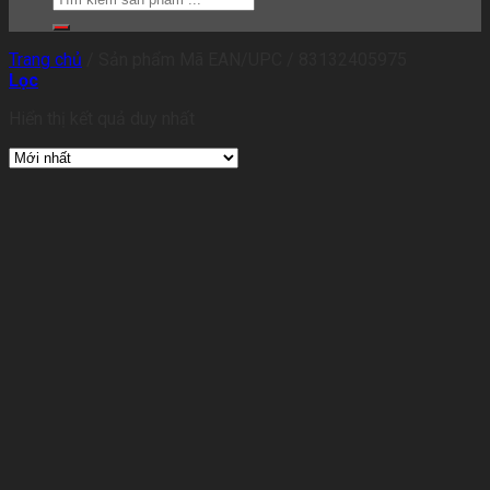
Trang chủ
/
Sản phẩm Mã EAN/UPC
/
83132405975
Lọc
Hiển thị kết quả duy nhất