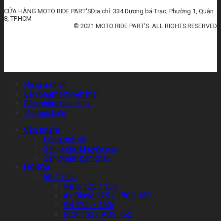
CỬA HÀNG MOTO RIDE PART'SĐịa chỉ: 334 Dương bá Trạc, Phường 1, Quận
8, TP.HCM
© 2021 MOTO RIDE PART'S. ALL RIGHTS RESERVED
huấn luyện an toàn lao động
đào tạo an toàn lao động
huấn luyện an toàn vệ sinh lao động
quan trắc môi trường lao động
tài liệu huấn luyện an toàn lao
động
thẻ an toàn lao động
chứng chỉ an toàn lao động
thẻ an toàn lao động nhóm 3
Hàng mới về
Sản phẩm khuyến mãi
Sản phẩm bán chạy
Thương hiệu
Sản phẩm
Hàng mới về
Sản phẩm khuyến mãi
Sản phẩm bán chạy
HONDA
50-175cc
Vario 125 / 150
Air Blade 125 / 150 / 160
SH 125i / 150i
PCX 150 / ADV 150