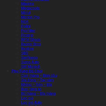
Maxima
Megacools
Motul
Motion Pro
NGK
Polini
ProFilter
Progrip
RPM Shock
Racing Bros
Restive
SBS
Senfineco
Sumo Auto
SW Motech
Phụ Tùng Đồ Chơi
Cùm thắng – Bình dầu
Ghi đông – Tay nắm
Nhông – Sên – Đĩa
Bugi tăng áp
Bố thắng – Đĩa thắng
Lọc gió
Lọc gió Auto