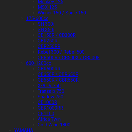
Monkey 125
MSX 125
Winner 150 / Sonic 150
175-600cc
SH 300i
SH 350i
CB150R / CB300R
CBR250R
CBR250RR
Rebel 300 / Rebel 500
CBR500R / CB500X / CB500F
600-1200cc
CBR600RR
CB650F / CBR650F
CB650R / CBR650R
X-ADV 750
Transalp 750
Shadow 750
CB1000R
CBR1000RR
CB1100
Africa Twin
Gold Wing 1800
YAMAHA