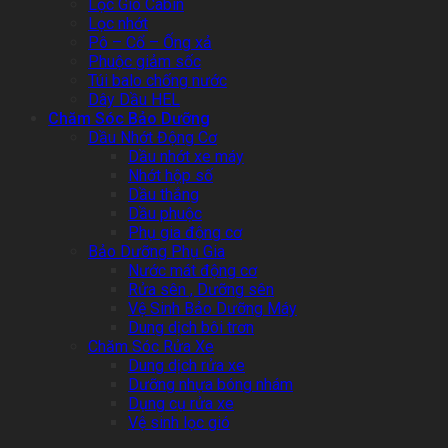
Lọc Gió Cabin
Lọc nhớt
Pô – Cổ – Ống xả
Phuộc giảm sốc
Túi balo chống nước
Dây Dầu HEL
Chăm Sóc Bảo Dưỡng
Dầu Nhớt Động Cơ
Dầu nhớt xe máy
Nhớt hộp số
Dầu thắng
Dầu phuộc
Phụ gia động cơ
Bảo Dưỡng Phụ Gia
Nước mát động cơ
Rửa sên , Dưỡng sên
Vệ Sinh Bảo Dưỡng Máy
Dung dịch bôi trơn
Chăm Sóc Rửa Xe
Dung dịch rửa xe
Dưỡng nhựa bóng nhám
Dụng cụ rửa xe
Vệ sinh lọc gió