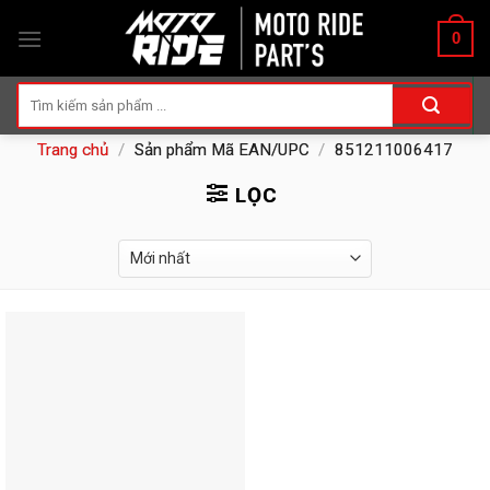
Skip
0
to
content
Tìm
kiếm:
Trang chủ
/
Sản phẩm Mã EAN/UPC
/
851211006417
LỌC