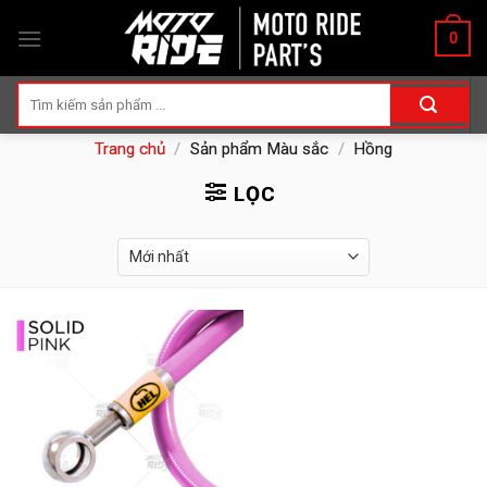
Skip
0
to
content
Tìm
kiếm:
Trang chủ
/
Sản phẩm Màu sắc
/
Hồng
LỌC