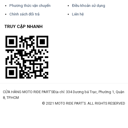
Phương thức vận chuyển
Điều khoản sử dụng
Chính sách đổi trả
Liên hệ
TRUY CẬP NHANH
CỬA HÀNG MOTO RIDE PART'SĐịa chỉ: 334 Dương bá Trạc, Phường 1, Quận
8, TP.HCM
© 2021 MOTO RIDE PART'S. ALL RIGHTS RESERVED
huấn luyện an toàn lao động
đào tạo an toàn lao động
huấn luyện an toàn vệ sinh lao động
quan trắc môi trường lao động
tài liệu huấn luyện an toàn lao
động
thẻ an toàn lao động
chứng chỉ an toàn lao động
thẻ an toàn lao động nhóm 3