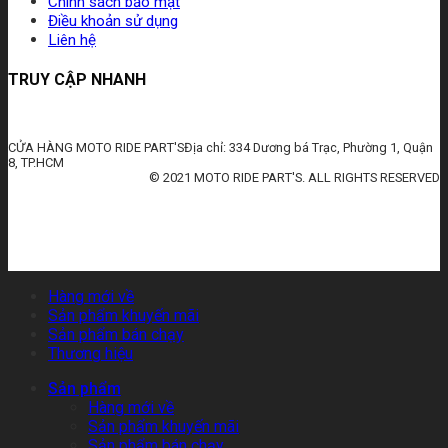
Chính sách bảo mật
Điều khoản sử dụng
Liên hệ
TRUY CẬP NHANH
CỬA HÀNG MOTO RIDE PART'SĐịa chỉ: 334 Dương bá Trạc, Phường 1, Quận
8, TP.HCM
© 2021 MOTO RIDE PART'S. ALL RIGHTS RESERVED
huấn luyện an toàn lao động
đào tạo an toàn lao động
huấn luyện an toàn vệ sinh lao động
quan trắc môi trường lao động
tài liệu huấn luyện an toàn lao
động
thẻ an toàn lao động
chứng chỉ an toàn lao động
thẻ an toàn lao động nhóm 3
Hàng mới về
Sản phẩm khuyến mãi
Sản phẩm bán chạy
Thương hiệu
Sản phẩm
Hàng mới về
Sản phẩm khuyến mãi
Sản phẩm bán chạy