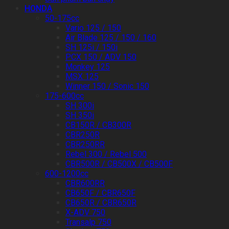
HONDA
50-175cc
Vario 125 / 150
Air Blade 125 / 150 / 160
SH 125i / 150i
PCX 150 / ADV 150
Monkey 125
MSX 125
Winner 150 / Sonic 150
175-600cc
SH 300i
SH 350i
CB150R / CB300R
CBR250R
CBR250RR
Rebel 300 / Rebel 500
CBR500R / CB500X / CB500F
600-1200cc
CBR600RR
CB650F / CBR650F
CB650R / CBR650R
X-ADV 750
Transalp 750