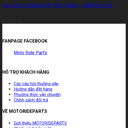
HEL H707-CARBON DÂY DẦU THẮNG – CARBON LOOK
500.000
₫
FANPAGE FACEBOOK
Moto Ride Part’s
HỖ TRỢ KHÁCH HÀNG
Các câu hỏi thường gặp
Hướng dẫn đặt hàng
Phương thức vận chuyển
Chính sách đổi trả
VỀ MOTORIDEPARTS
Giới thiệu MOTORIDEPARTS