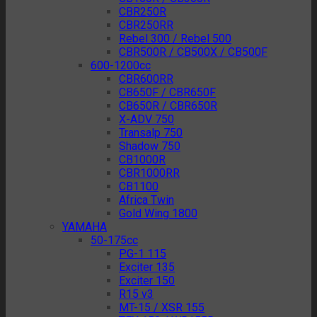
CBR250R
CBR250RR
Rebel 300 / Rebel 500
CBR500R / CB500X / CB500F
600-1200cc
CBR600RR
CB650F / CBR650F
CB650R / CBR650R
X-ADV 750
Transalp 750
Shadow 750
CB1000R
CBR1000RR
CB1100
Africa Twin
Gold Wing 1800
YAMAHA
50-175cc
PG-1 115
Exciter 135
Exciter 150
R15 v3
MT-15 / XSR 155