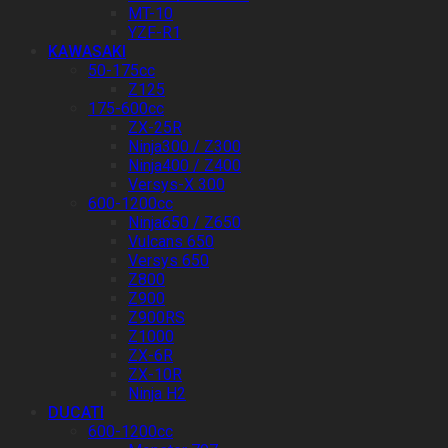
MT-10
YZF-R1
KAWASAKI
50-175cc
Z125
175-600cc
ZX-25R
Ninja300 / Z300
Ninja400 / Z400
Versys-X 300
600-1200cc
Ninja650 / Z650
Vulcans 650
Versys 650
Z800
Z900
Z900RS
Z1000
ZX-6R
ZX-10R
Ninja H2
DUCATI
600-1200cc