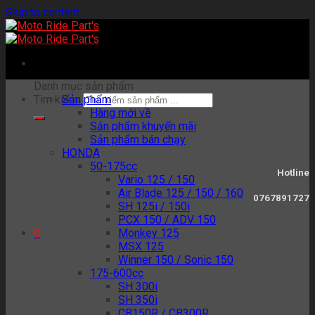
Skip to content
Danh mục sản phẩm
Tìm kiếm:
Sản phẩm
Hàng mới về
Sản phẩm khuyến mãi
Sản phẩm bán chạy
HONDA
50-175cc
Hotline
Vario 125 / 150
Air Blade 125 / 150 / 160
0767891727
SH 125i / 150i
PCX 150 / ADV 150
Monkey 125
0
MSX 125
Winner 150 / Sonic 150
175-600cc
SH 300i
SH 350i
CB150R / CB300R