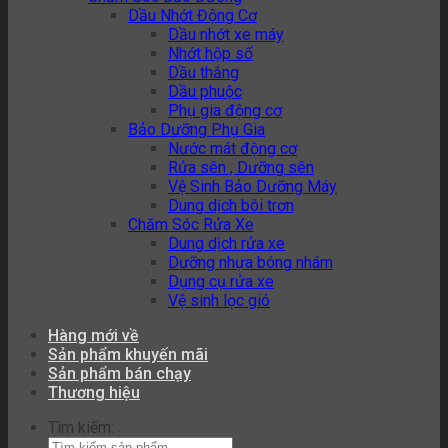
Dầu Nhớt Động Cơ
Dầu nhớt xe máy
Nhớt hộp số
Dầu thắng
Dầu phuộc
Phụ gia động cơ
Bảo Dưỡng Phụ Gia
Nước mát động cơ
Rửa sên , Dưỡng sên
Vệ Sinh Bảo Dưỡng Máy
Dung dịch bôi trơn
Chăm Sóc Rửa Xe
Dung dịch rửa xe
Dưỡng nhựa bóng nhám
Dụng cụ rửa xe
Vệ sinh lọc gió
Hàng mới về
Sản phẩm khuyến mãi
Sản phẩm bán chạy
Thương hiệu
Tìm kiếm: