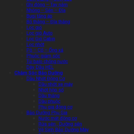
Ghi đông – Tay nắm
Nhông – Sên – Đĩa
Bugi tăng áp
Bố thắng – Đĩa thắng
Lọc gió
Lọc gió Auto
Lọc Gió Cabin
Lọc nhớt
Pô – Cổ – Ống xả
Phuộc giảm sốc
Túi balo chống nước
Dây Dầu HEL
Chăm Sóc Bảo Dưỡng
Dầu Nhớt Động Cơ
Dầu nhớt xe máy
Nhớt hộp số
Dầu thắng
Dầu phuộc
Phụ gia động cơ
Bảo Dưỡng Phụ Gia
Nước mát động cơ
Rửa sên , Dưỡng sên
Vệ Sinh Bảo Dưỡng Máy