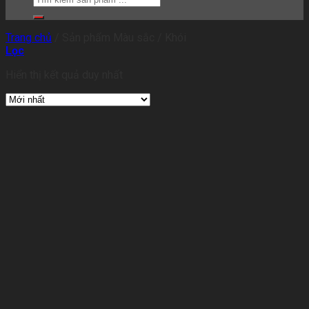
Trang chủ
/
Sản phẩm Màu sắc
/
Khói
Lọc
Hiển thị kết quả duy nhất