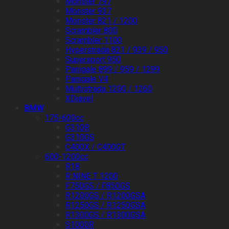
Monster 797
Monster 937
Monster 821 / 1200
Scrambler 800
Scrambler 1100
Hyperstrada 821 / 939 / 950
Supersport 950
Panigale 899 / 959 / 1299
Panigale V4
Multistrada 1200 / 1260
XDiavel
BMW
175-600cc
G310R
G310GS
C400X / C400GT
600-1200cc
R18
R NINE T 1200
F750GS / F850GS
R1200GS / R1200GSA
R1250GS / R1250GSA
R1300GS / R1300GSA
S1000R