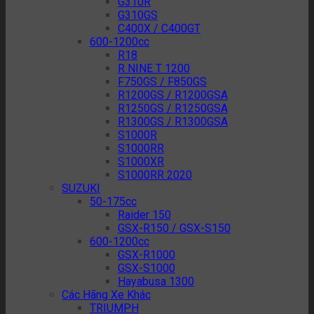
G310R
G310GS
C400X / C400GT
600-1200cc
R18
R NINE T 1200
F750GS / F850GS
R1200GS / R1200GSA
R1250GS / R1250GSA
R1300GS / R1300GSA
S1000R
S1000RR
S1000XR
S1000RR 2020
SUZUKI
50-175cc
Raider 150
GSX-R150 / GSX-S150
600-1200cc
GSX-R1000
GSX-S1000
Hayabusa 1300
Các Hãng Xe Khác
TRIUMPH