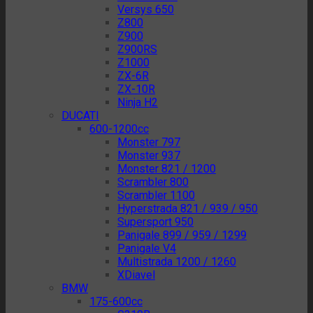
Versys 650
Z800
Z900
Z900RS
Z1000
ZX-6R
ZX-10R
Ninja H2
DUCATI
600-1200cc
Monster 797
Monster 937
Monster 821 / 1200
Scrambler 800
Scrambler 1100
Hyperstrada 821 / 939 / 950
Supersport 950
Panigale 899 / 959 / 1299
Panigale V4
Multistrada 1200 / 1260
XDiavel
BMW
175-600cc