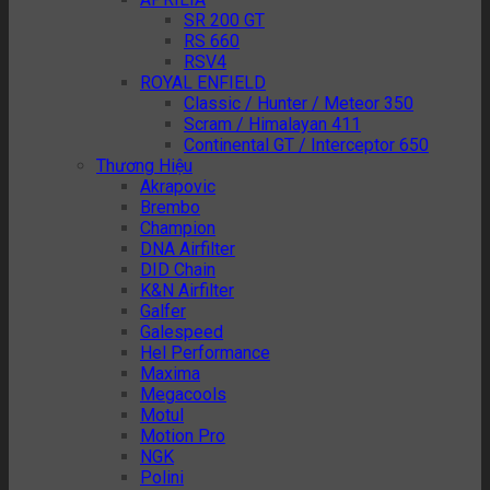
SR 200 GT
RS 660
RSV4
ROYAL ENFIELD
Classic / Hunter / Meteor 350
Scram / Himalayan 411
Continental GT / Interceptor 650
Thương Hiệu
Akrapovic
Brembo
Champion
DNA Airfilter
DID Chain
K&N Airfilter
Galfer
Galespeed
Hel Performance
Maxima
Megacools
Motul
Motion Pro
NGK
Polini