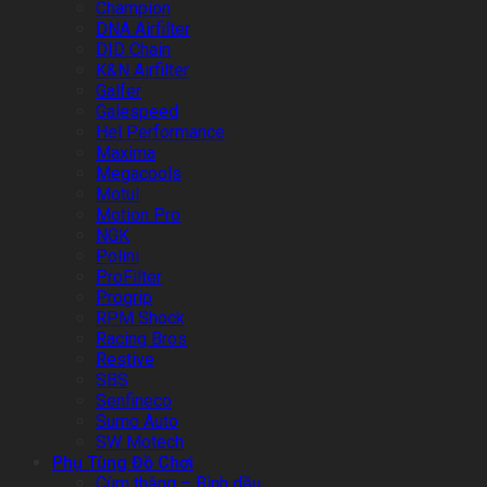
Champion
DNA Airfilter
DID Chain
K&N Airfilter
Galfer
Galespeed
Hel Performance
Maxima
Megacools
Motul
Motion Pro
NGK
Polini
ProFilter
Progrip
RPM Shock
Racing Bros
Restive
SBS
Senfineco
Sumo Auto
SW Motech
Phụ Tùng Đồ Chơi
Cùm thắng – Bình dầu