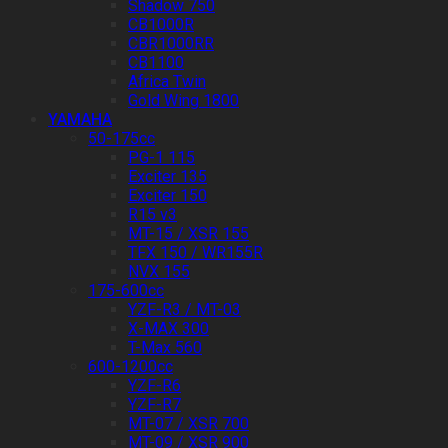
Shadow 750
CB1000R
CBR1000RR
CB1100
Africa Twin
Gold Wing 1800
YAMAHA
50-175cc
PG-1 115
Exciter 135
Exciter 150
R15 v3
MT-15 / XSR 155
TFX 150 / WR155R
NVX 155
175-600cc
YZF-R3 / MT-03
X-MAX 300
T-Max 560
600-1200cc
YZF-R6
YZF-R7
MT-07 / XSR 700
MT-09 / XSR 900