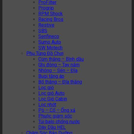
ProFilter
Progrip
RPM Shock
Racing Bros
Restive
SBS
Senfineco
Sumo Auto
SW Motech
Phụ Tùng Đồ Chơi
Cùm thắng – Bình dầu
Ghi đông – Tay nắm
Nhông – Sên – Đĩa
Bugi tăng áp
Bố thắng – Đĩa thắng
Lọc gió
Lọc gió Auto
Lọc Gió Cabin
Lọc nhớt
Pô – Cổ – Ống xả
Phuộc giảm sốc
Túi balo chống nước
Dây Dầu HEL
Chăm Sóc Bảo Dưỡng