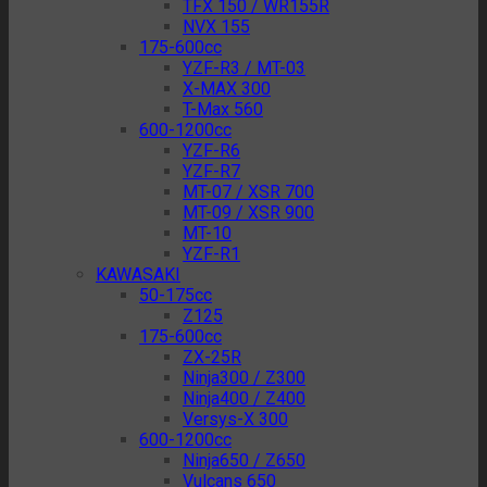
TFX 150 / WR155R
NVX 155
175-600cc
YZF-R3 / MT-03
X-MAX 300
T-Max 560
600-1200cc
YZF-R6
YZF-R7
MT-07 / XSR 700
MT-09 / XSR 900
MT-10
YZF-R1
KAWASAKI
50-175cc
Z125
175-600cc
ZX-25R
Ninja300 / Z300
Ninja400 / Z400
Versys-X 300
600-1200cc
Ninja650 / Z650
Vulcans 650