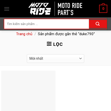
Skip
0
to
content
Tìm
kiếm:
Trang chủ
/
Sản phẩm được gắn thẻ “duke790”
LỌC