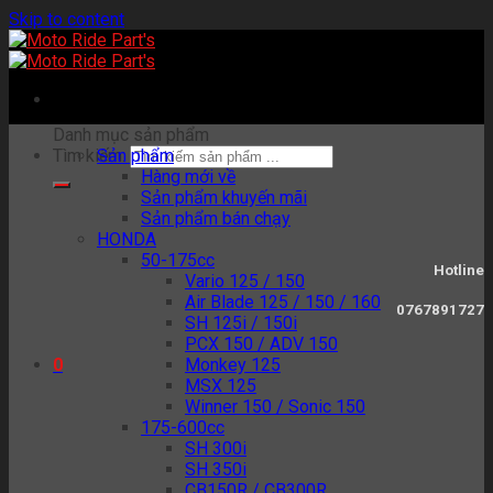
Skip to content
Danh mục sản phẩm
Tìm kiếm:
Sản phẩm
Hàng mới về
Sản phẩm khuyến mãi
Sản phẩm bán chạy
HONDA
50-175cc
Hotline
Vario 125 / 150
Air Blade 125 / 150 / 160
0767891727
SH 125i / 150i
PCX 150 / ADV 150
Monkey 125
0
MSX 125
Winner 150 / Sonic 150
175-600cc
SH 300i
SH 350i
CB150R / CB300R