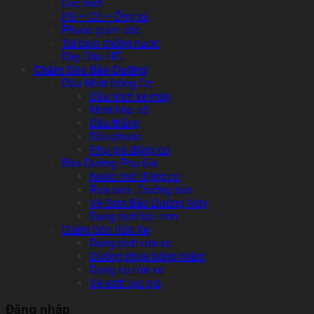
Lọc nhớt
Pô – Cổ – Ống xả
Phuộc giảm sốc
Túi balo chống nước
Dây Dầu HEL
Chăm Sóc Bảo Dưỡng
Dầu Nhớt Động Cơ
Dầu nhớt xe máy
Nhớt hộp số
Dầu thắng
Dầu phuộc
Phụ gia động cơ
Bảo Dưỡng Phụ Gia
Nước mát động cơ
Rửa sên , Dưỡng sên
Vệ Sinh Bảo Dưỡng Máy
Dung dịch bôi trơn
Chăm Sóc Rửa Xe
Dung dịch rửa xe
Dưỡng nhựa bóng nhám
Dụng cụ rửa xe
Vệ sinh lọc gió
Đăng nhập