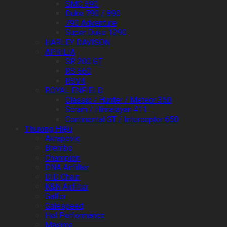
SMC 690
Duke 790 / 890
790 Adventure
Super Duke 1290
HARLEY DAVISON
APRILIA
SR 200 GT
RS 660
RSV4
ROYAL ENFIELD
Classic / Hunter / Meteor 350
Scram / Himalayan 411
Continental GT / Interceptor 650
Thương Hiệu
Akrapovic
Brembo
Champion
DNA Airfilter
DID Chain
K&N Airfilter
Galfer
Galespeed
Hel Performance
Maxima