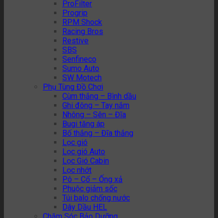
ProFilter
Progrip
RPM Shock
Racing Bros
Restive
SBS
Senfineco
Sumo Auto
SW Motech
Phụ Tùng Đồ Chơi
Cùm thắng – Bình dầu
Ghi đông – Tay nắm
Nhông – Sên – Đĩa
Bugi tăng áp
Bố thắng – Đĩa thắng
Lọc gió
Lọc gió Auto
Lọc Gió Cabin
Lọc nhớt
Pô – Cổ – Ống xả
Phuộc giảm sốc
Túi balo chống nước
Dây Dầu HEL
Chăm Sóc Bảo Dưỡng