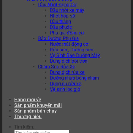
Dầu Nhớt Động Cơ
Dầu nhớt xe máy
Nhớt hộp số
Dầu thắng
Dầu phuộc
Phụ gia động cơ
Bảo Dưỡng Phụ Gia
Nước mát động cơ
Rửa sên , Dưỡng sên
Vệ Sinh Bảo Dưỡng Máy
Dung dịch bôi trơn
Chăm Sóc Rửa Xe
Dung dịch rửa xe
Dưỡng nhựa bóng nhám
Dụng cụ rửa xe
Vệ sinh lọc gió
Hàng mới về
Sản phẩm khuyến mãi
Sản phẩm bán chạy
Thương hiệu
Tìm kiếm: