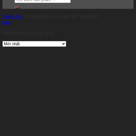
Trang chủ
/
Sản phẩm được gắn thẻ “ninja400”
Lọc
Hiển thị kết quả duy nhất