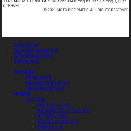
CỬA HÀNG MOTO RIDE PART'SĐịa chỉ: 334 Dương bá Trạc, Phường 1, Quận
8, TP.HCM
© 2021 MOTO RIDE PART'S. ALL RIGHTS RESERVED
huấn luyện an toàn lao động
đào tạo an toàn lao động
huấn luyện an toàn vệ sinh lao động
quan trắc môi trường lao động
tài liệu huấn luyện an toàn lao
động
thẻ an toàn lao động
chứng chỉ an toàn lao động
thẻ an toàn lao động nhóm 3
Hàng mới về
Sản phẩm khuyến mãi
Sản phẩm bán chạy
Thương hiệu
Sản phẩm
Hàng mới về
Sản phẩm khuyến mãi
Sản phẩm bán chạy
HONDA
50-175cc
Vario 125 / 150
Air Blade 125 / 150 / 160
SH 125i / 150i
PCX 150 / ADV 150
Monkey 125