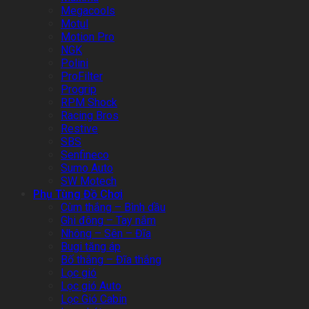
Megacools
Motul
Motion Pro
NGK
Polini
ProFilter
Progrip
RPM Shock
Racing Bros
Restive
SBS
Senfineco
Sumo Auto
SW Motech
Phụ Tùng Đồ Chơi
Cùm thắng – Bình dầu
Ghi đông – Tay nắm
Nhông – Sên – Đĩa
Bugi tăng áp
Bố thắng – Đĩa thắng
Lọc gió
Lọc gió Auto
Lọc Gió Cabin