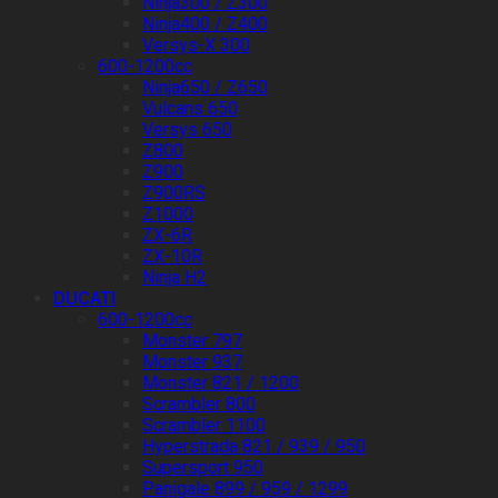
Ninja300 / Z300
Ninja400 / Z400
Versys-X 300
600-1200cc
Ninja650 / Z650
Vulcans 650
Versys 650
Z800
Z900
Z900RS
Z1000
ZX-6R
ZX-10R
Ninja H2
DUCATI
600-1200cc
Monster 797
Monster 937
Monster 821 / 1200
Scrambler 800
Scrambler 1100
Hyperstrada 821 / 939 / 950
Supersport 950
Panigale 899 / 959 / 1299