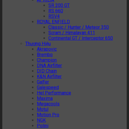
SR 200 GT
RS 660
RSV4
ROYAL ENFIELD
Classic / Hunter / Meteor 350
Scram / Himalayan 411
Continental GT / Interceptor 650
Thương Hiệu
Akrapovic
Brembo
Champion
DNA Airfilter
DID Chain
K&N Airfilter
Galfer
Galespeed
Hel Performance
Maxima
Megacools
Motul
Motion Pro
NGK
Polini