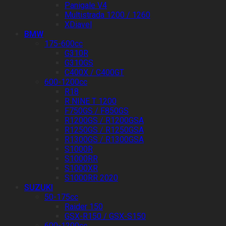
Panigale V4
Multistrada 1200 / 1260
XDiavel
BMW
175-600cc
G310R
G310GS
C400X / C400GT
600-1200cc
R18
R NINE T 1200
F750GS / F850GS
R1200GS / R1200GSA
R1250GS / R1250GSA
R1300GS / R1300GSA
S1000R
S1000RR
S1000XR
S1000RR 2020
SUZUKI
50-175cc
Raider 150
GSX-R150 / GSX-S150
600-1200cc