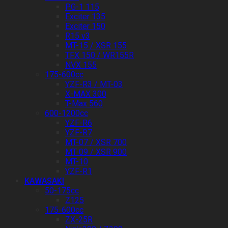
PG-1 115
Exciter 135
Exciter 150
R15 v3
MT-15 / XSR 155
TFX 150 / WR155R
NVX 155
175-600cc
YZF-R3 / MT-03
X-MAX 300
T-Max 560
600-1200cc
YZF-R6
YZF-R7
MT-07 / XSR 700
MT-09 / XSR 900
MT-10
YZF-R1
KAWASAKI
50-175cc
Z125
175-600cc
ZX-25R