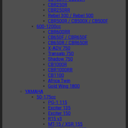
CBR250R
CBR250RR
Rebel 300 / Rebel 500
CBR500R / CB500X / CB500F
600-1200cc
CBR600RR
CB650F / CBR650F
CB650R / CBR650R
X-ADV 750
Transalp 750
Shadow 750
CB1000R
CBR1000RR
CB1100
Africa Twin
Gold Wing 1800
YAMAHA
50-175cc
PG-1 115
Exciter 135
Exciter 150
R15 v3
MT-15 / XSR 155