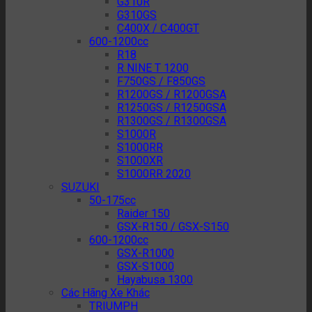
G310R
G310GS
C400X / C400GT
600-1200cc
R18
R NINE T 1200
F750GS / F850GS
R1200GS / R1200GSA
R1250GS / R1250GSA
R1300GS / R1300GSA
S1000R
S1000RR
S1000XR
S1000RR 2020
SUZUKI
50-175cc
Raider 150
GSX-R150 / GSX-S150
600-1200cc
GSX-R1000
GSX-S1000
Hayabusa 1300
Các Hãng Xe Khác
TRIUMPH