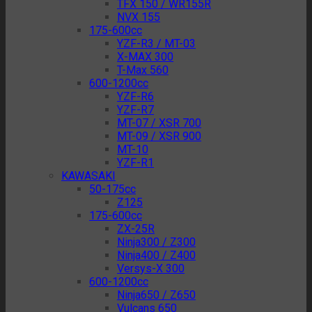
TFX 150 / WR155R
NVX 155
175-600cc
YZF-R3 / MT-03
X-MAX 300
T-Max 560
600-1200cc
YZF-R6
YZF-R7
MT-07 / XSR 700
MT-09 / XSR 900
MT-10
YZF-R1
KAWASAKI
50-175cc
Z125
175-600cc
ZX-25R
Ninja300 / Z300
Ninja400 / Z400
Versys-X 300
600-1200cc
Ninja650 / Z650
Vulcans 650