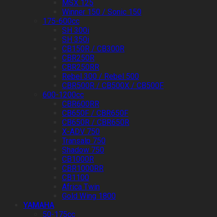
MSX 125
Winner 150 / Sonic 150
175-600cc
SH 300i
SH 350i
CB150R / CB300R
CBR250R
CBR250RR
Rebel 300 / Rebel 500
CBR500R / CB500X / CB500F
600-1200cc
CBR600RR
CB650F / CBR650F
CB650R / CBR650R
X-ADV 750
Transalp 750
Shadow 750
CB1000R
CBR1000RR
CB1100
Africa Twin
Gold Wing 1800
YAMAHA
50-175cc