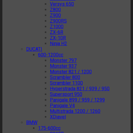
Versys 650
Z800
Z900
Z900RS
Z1000
ZX-6R
ZX-10R
Ninja H2
DUCATI
600-1200cc
Monster 797
Monster 937
Monster 821 / 1200
Scrambler 800
Scrambler 1100
Hyperstrada 821 / 939 / 950
Supersport 950
Panigale 899 / 959 / 1299
Panigale V4
Multistrada 1200 / 1260
XDiavel
BMW
175-600cc