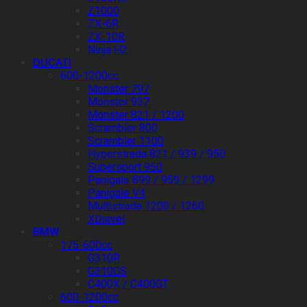
Z1000
ZX-6R
ZX-10R
Ninja H2
DUCATI
600-1200cc
Monster 797
Monster 937
Monster 821 / 1200
Scrambler 800
Scrambler 1100
Hyperstrada 821 / 939 / 950
Supersport 950
Panigale 899 / 959 / 1299
Panigale V4
Multistrada 1200 / 1260
XDiavel
BMW
175-600cc
G310R
G310GS
C400X / C400GT
600-1200cc