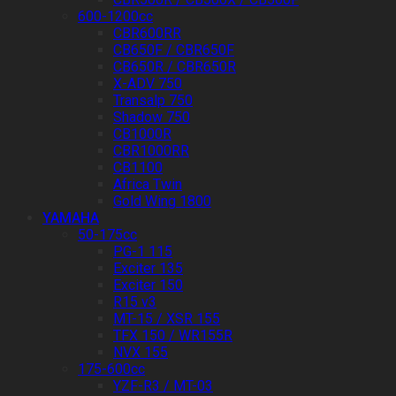
600-1200cc
CBR600RR
CB650F / CBR650F
CB650R / CBR650R
X-ADV 750
Transalp 750
Shadow 750
CB1000R
CBR1000RR
CB1100
Africa Twin
Gold Wing 1800
YAMAHA
50-175cc
PG-1 115
Exciter 135
Exciter 150
R15 v3
MT-15 / XSR 155
TFX 150 / WR155R
NVX 155
175-600cc
YZF-R3 / MT-03