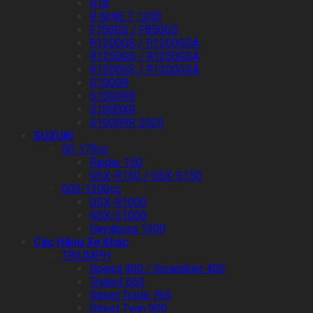
R18
R NINE T 1200
F750GS / F850GS
R1200GS / R1200GSA
R1250GS / R1250GSA
R1300GS / R1300GSA
S1000R
S1000RR
S1000XR
S1000RR 2020
SUZUKI
50-175cc
Raider 150
GSX-R150 / GSX-S150
600-1200cc
GSX-R1000
GSX-S1000
Hayabusa 1300
Các Hãng Xe Khác
TRIUMPH
Speed 400 / Scrambler 400
Trident 660
Street Triple 765
Street Twin 900