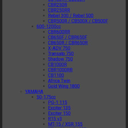
CBR250R
CBR250RR
Rebel 300 / Rebel 500
CBR500R / CB500X / CB500F
600-1200cc
CBR600RR
CB650F / CBR650F
CB650R / CBR650R
X-ADV 750
Transalp 750
Shadow 750
CB1000R
CBR1000RR
CB1100
Africa Twin
Gold Wing 1800
YAMAHA
50-175cc
PG-1 115
Exciter 135
Exciter 150
R15 v3
MT-15 / XSR 155