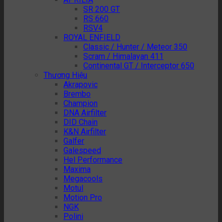
SR 200 GT
RS 660
RSV4
ROYAL ENFIELD
Classic / Hunter / Meteor 350
Scram / Himalayan 411
Continental GT / Interceptor 650
Thương Hiệu
Akrapovic
Brembo
Champion
DNA Airfilter
DID Chain
K&N Airfilter
Galfer
Galespeed
Hel Performance
Maxima
Megacools
Motul
Motion Pro
NGK
Polini