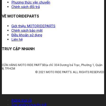
Phương thức vận chuyển
Chính sách đổi trả
VỀ MOTORIDEPARTS
Giới thiệu MOTORIDEPARTS
Chính sách bảo mật
Điều khoản sử dụng
Liên hệ
TRUY CẬP NHANH
CỬA HÀNG MOTO RIDE PART'SĐịa chỉ: 334 Dương bá Trạc, Phường 1, Quận
8, TP.HCM
© 2021 MOTO RIDE PART'S. ALL RIGHTS RESERVED
huấn luyện an toàn lao động
đào tạo an toàn lao động
huấn luyện an toàn vệ sinh lao động
quan trắc môi trường lao động
tài liệu huấn luyện an toàn lao
động
thẻ an toàn lao động
chứng chỉ an toàn lao động
thẻ an toàn lao động nhóm 3
Hàng mới về
Sản phẩm khuyến mãi