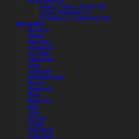
ROYAL ENFIELD
Classic / Hunter / Meteor 350
Scram / Himalayan 411
Continental GT / Interceptor 650
Thương Hiệu
Akrapovic
Brembo
Champion
DNA Airfilter
DID Chain
K&N Airfilter
Galfer
Galespeed
Hel Performance
Maxima
Megacools
Motul
Motion Pro
NGK
Polini
ProFilter
Progrip
RPM Shock
Racing Bros