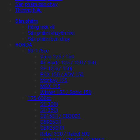
Sản phẩm bán chạy
Thương hiệu
Sản phẩm
Hàng mới về
Sản phẩm khuyến mãi
Sản phẩm bán chạy
HONDA
50-175cc
Vario 125 / 150
Air Blade 125 / 150 / 160
SH 125i / 150i
PCX 150 / ADV 150
Monkey 125
MSX 125
Winner 150 / Sonic 150
175-600cc
SH 300i
SH 350i
CB150R / CB300R
CBR250R
CBR250RR
Rebel 300 / Rebel 500
CBR500R / CB500X / CB500F