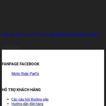
K&N KA-6415 LỌC GIÓ CHO KAWASAKI NINJA650 / Z650
1.950.000
₫
FANPAGE FACEBOOK
Moto Ride Part’s
HỖ TRỢ KHÁCH HÀNG
Các câu hỏi thường gặp
Hướng dẫn đặt hàng