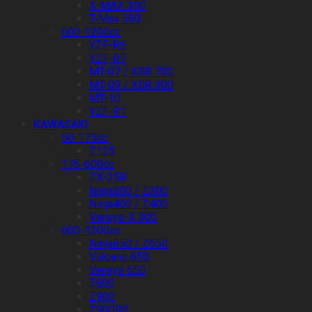
X-MAX 300
T-Max 560
600-1200cc
YZF-R6
YZF-R7
MT-07 / XSR 700
MT-09 / XSR 900
MT-10
YZF-R1
KAWASAKI
50-175cc
Z125
175-600cc
ZX-25R
Ninja300 / Z300
Ninja400 / Z400
Versys-X 300
600-1200cc
Ninja650 / Z650
Vulcans 650
Versys 650
Z800
Z900
Z900RS