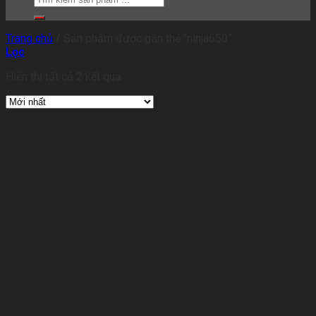
Trang chủ
/
Sản phẩm được gắn thẻ “ninja650”
Lọc
Hiển thị tất cả 2 kết quả