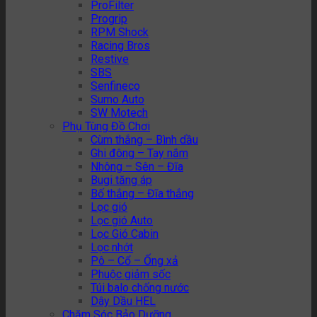
ProFilter
Progrip
RPM Shock
Racing Bros
Restive
SBS
Senfineco
Sumo Auto
SW Motech
Phụ Tùng Đồ Chơi
Cùm thắng – Bình dầu
Ghi đông – Tay nắm
Nhông – Sên – Đĩa
Bugi tăng áp
Bố thắng – Đĩa thắng
Lọc gió
Lọc gió Auto
Lọc Gió Cabin
Lọc nhớt
Pô – Cổ – Ống xả
Phuộc giảm sốc
Túi balo chống nước
Dây Dầu HEL
Chăm Sóc Bảo Dưỡng