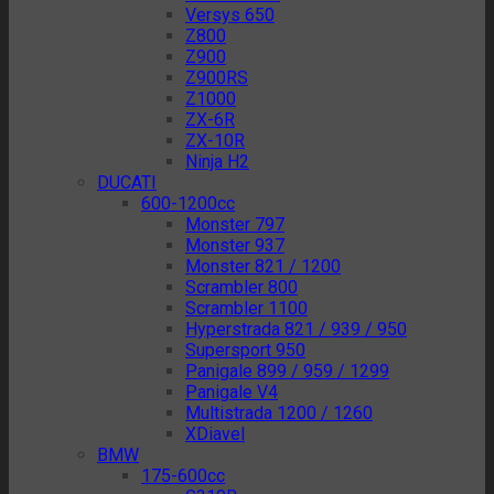
Versys 650
Z800
Z900
Z900RS
Z1000
ZX-6R
ZX-10R
Ninja H2
DUCATI
600-1200cc
Monster 797
Monster 937
Monster 821 / 1200
Scrambler 800
Scrambler 1100
Hyperstrada 821 / 939 / 950
Supersport 950
Panigale 899 / 959 / 1299
Panigale V4
Multistrada 1200 / 1260
XDiavel
BMW
175-600cc