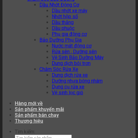
Dầu Nhớt Động Cơ
Dầu nhớt xe máy
Nhớt hộp số
Dầu thắng
Dầu phuộc
Phụ gia động cơ
Bảo Dưỡng Phụ Gia
Nước mát động cơ
Rửa sên , Dưỡng sên
Vệ Sinh Bảo Dưỡng Máy
Dung dịch bôi trơn
Chăm Sóc Rửa Xe
Dung dịch rửa xe
Dưỡng nhựa bóng nhám
Dụng cụ rửa xe
Vệ sinh lọc gió
Hàng mới về
Sản phẩm khuyến mãi
Sản phẩm bán chạy
Thương hiệu
Tìm kiếm: