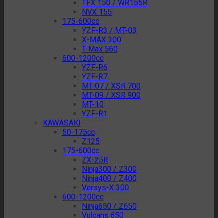
TFX 150 / WR155R
NVX 155
175-600cc
YZF-R3 / MT-03
X-MAX 300
T-Max 560
600-1200cc
YZF-R6
YZF-R7
MT-07 / XSR 700
MT-09 / XSR 900
MT-10
YZF-R1
KAWASAKI
50-175cc
Z125
175-600cc
ZX-25R
Ninja300 / Z300
Ninja400 / Z400
Versys-X 300
600-1200cc
Ninja650 / Z650
Vulcans 650