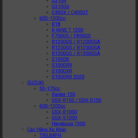
G310R
G310GS
C400X / C400GT
600-1200cc
R18
R NINE T 1200
F750GS / F850GS
R1200GS / R1200GSA
R1250GS / R1250GSA
R1300GS / R1300GSA
S1000R
S1000RR
S1000XR
S1000RR 2020
SUZUKI
50-175cc
Raider 150
GSX-R150 / GSX-S150
600-1200cc
GSX-R1000
GSX-S1000
Hayabusa 1300
Các Hãng Xe Khác
TRIUMPH