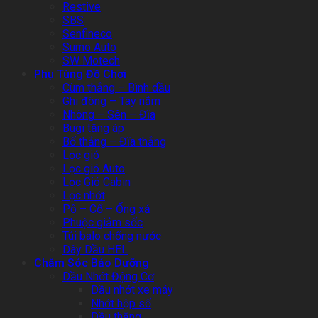
Restive
SBS
Senfineco
Sumo Auto
SW Motech
Phụ Tùng Đồ Chơi
Cùm thắng – Bình dầu
Ghi đông – Tay nắm
Nhông – Sên – Đĩa
Bugi tăng áp
Bố thắng – Đĩa thắng
Lọc gió
Lọc gió Auto
Lọc Gió Cabin
Lọc nhớt
Pô – Cổ – Ống xả
Phuộc giảm sốc
Túi balo chống nước
Dây Dầu HEL
Chăm Sóc Bảo Dưỡng
Dầu Nhớt Động Cơ
Dầu nhớt xe máy
Nhớt hộp số
Dầu thắng