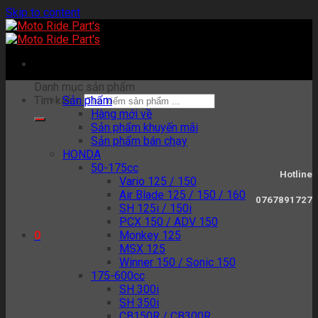
Skip to content
Danh mục sản phẩm
Tìm kiếm:
Sản phẩm
Hàng mới về
Sản phẩm khuyến mãi
Sản phẩm bán chạy
HONDA
50-175cc
Hotline
Vario 125 / 150
Air Blade 125 / 150 / 160
0767891727
SH 125i / 150i
PCX 150 / ADV 150
Monkey 125
0
MSX 125
Winner 150 / Sonic 150
175-600cc
SH 300i
SH 350i
CB150R / CB300R