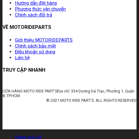
Hướng dẫn đặt hàng
Phương thức vận chuyển
Chính sách đổi trả
VỀ MOTORIDEPARTS
Giới thiệu MOTORIDEPARTS
Chính sách bảo mật
Điều khoản sử dụng
Liên hệ
TRUY CẬP NHANH
CỬA HÀNG MOTO RIDE PART'SĐịa chỉ: 334 Dương bá Trạc, Phường 1, Quận
8, TP.HCM
© 2021 MOTO RIDE PART'S. ALL RIGHTS RESERVED
huấn luyện an toàn lao động
đào tạo an toàn lao động
huấn luyện an toàn vệ sinh lao động
quan trắc môi trường lao động
tài liệu huấn luyện an toàn lao
động
thẻ an toàn lao động
chứng chỉ an toàn lao động
thẻ an toàn lao động nhóm 3
Hàng mới về