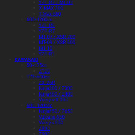
YZF-R3 / MT-03
X-MAX 300
T-Max 560
600-1200cc
YZF-R6
YZF-R7
MT-07 / XSR 700
MT-09 / XSR 900
MT-10
YZF-R1
KAWASAKI
50-175cc
Z125
175-600cc
ZX-25R
Ninja300 / Z300
Ninja400 / Z400
Versys-X 300
600-1200cc
Ninja650 / Z650
Vulcans 650
Versys 650
Z800
Z900