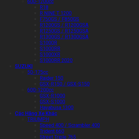
600-1200cc
R18
R NINE T 1200
F750GS / F850GS
R1200GS / R1200GSA
R1250GS / R1250GSA
R1300GS / R1300GSA
S1000R
S1000RR
S1000XR
S1000RR 2020
SUZUKI
50-175cc
Raider 150
GSX-R150 / GSX-S150
600-1200cc
GSX-R1000
GSX-S1000
Hayabusa 1300
Các Hãng Xe Khác
TRIUMPH
Speed 400 / Scrambler 400
Trident 660
Street Triple 765