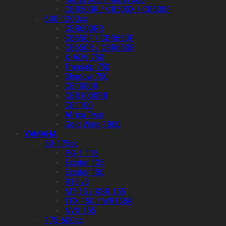
CBR500R / CB500X / CB500F
600-1200cc
CBR600RR
CB650F / CBR650F
CB650R / CBR650R
X-ADV 750
Transalp 750
Shadow 750
CB1000R
CBR1000RR
CB1100
Africa Twin
Gold Wing 1800
YAMAHA
50-175cc
PG-1 115
Exciter 135
Exciter 150
R15 v3
MT-15 / XSR 155
TFX 150 / WR155R
NVX 155
175-600cc