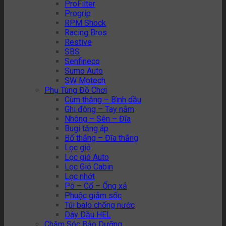
ProFilter
Progrip
RPM Shock
Racing Bros
Restive
SBS
Senfineco
Sumo Auto
SW Motech
Phụ Tùng Đồ Chơi
Cùm thắng – Bình dầu
Ghi đông – Tay nắm
Nhông – Sên – Đĩa
Bugi tăng áp
Bố thắng – Đĩa thắng
Lọc gió
Lọc gió Auto
Lọc Gió Cabin
Lọc nhớt
Pô – Cổ – Ống xả
Phuộc giảm sốc
Túi balo chống nước
Dây Dầu HEL
Chăm Sóc Bảo Dưỡng