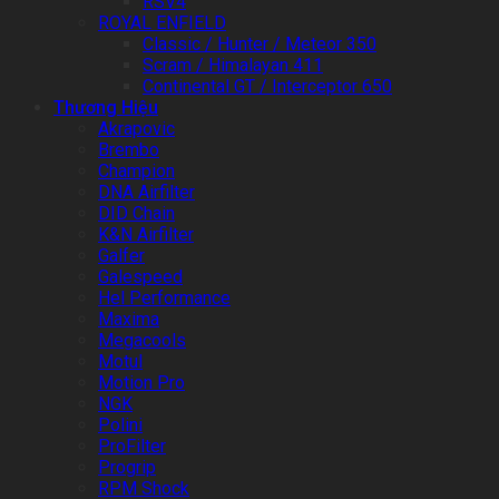
RSV4
ROYAL ENFIELD
Classic / Hunter / Meteor 350
Scram / Himalayan 411
Continental GT / Interceptor 650
Thương Hiệu
Akrapovic
Brembo
Champion
DNA Airfilter
DID Chain
K&N Airfilter
Galfer
Galespeed
Hel Performance
Maxima
Megacools
Motul
Motion Pro
NGK
Polini
ProFilter
Progrip
RPM Shock