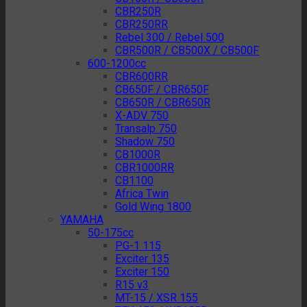
CBR250R
CBR250RR
Rebel 300 / Rebel 500
CBR500R / CB500X / CB500F
600-1200cc
CBR600RR
CB650F / CBR650F
CB650R / CBR650R
X-ADV 750
Transalp 750
Shadow 750
CB1000R
CBR1000RR
CB1100
Africa Twin
Gold Wing 1800
YAMAHA
50-175cc
PG-1 115
Exciter 135
Exciter 150
R15 v3
MT-15 / XSR 155