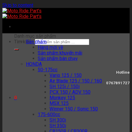
Skip to content
Danh mục sản phẩm
Tìm kiếm:
Sản phẩm
Hàng mới về
Sản phẩm khuyến mãi
Sản phẩm bán chạy
HONDA
50-175cc
Hotline
Vario 125 / 150
Air Blade 125 / 150 / 160
0767891727
SH 125i / 150i
PCX 150 / ADV 150
Monkey 125
0
MSX 125
Winner 150 / Sonic 150
175-600cc
SH 300i
SH 350i
CB150R / CB300R