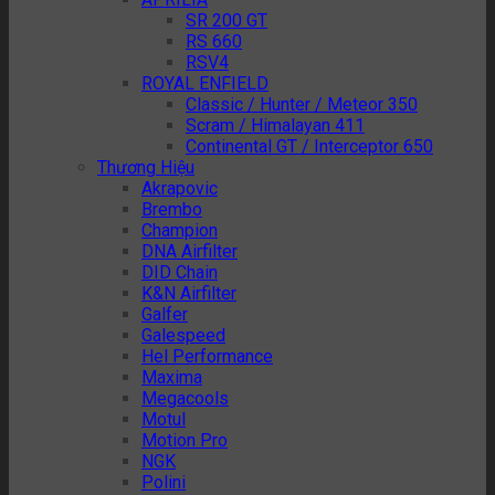
SR 200 GT
RS 660
RSV4
ROYAL ENFIELD
Classic / Hunter / Meteor 350
Scram / Himalayan 411
Continental GT / Interceptor 650
Thương Hiệu
Akrapovic
Brembo
Champion
DNA Airfilter
DID Chain
K&N Airfilter
Galfer
Galespeed
Hel Performance
Maxima
Megacools
Motul
Motion Pro
NGK
Polini