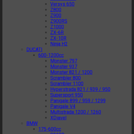
Versys 650
Z800
Z900
Z900RS
Z1000
ZX-6R
ZX-10R
Ninja H2
DUCATI
600-1200cc
Monster 797
Monster 937
Monster 821 / 1200
Scrambler 800
Scrambler 1100
Hyperstrada 821 / 939 / 950
Supersport 950
Panigale 899 / 959 / 1299
Panigale V4
Multistrada 1200 / 1260
XDiavel
BMW
175-600cc