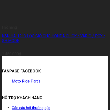
Hết hàng
K&N HA-1213 LỌC GIÓ CHO HONDA CLICK / VARIO / PCX /
SH MODE
1.450.000
₫
FANPAGE FACEBOOK
Moto Ride Part’s
HỖ TRỢ KHÁCH HÀNG
Các câu hỏi thường gặp