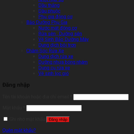
Dầu thắng
Dầu phuộc
Phụ gia động cơ
Bảo Dưỡng Phụ Gia
Nước mát động cơ
Rửa sên , Dưỡng sên
Vệ Sinh Bảo Dưỡng Máy
Dung dịch bôi trơn
Chăm Sóc Rửa Xe
Dung dịch rửa xe
Dưỡng nhựa bóng nhám
Dụng cụ rửa xe
Vệ sinh lọc gió
Đăng nhập
Tên tài khoản hoặc địa chỉ email
*
Mật khẩu
*
Ghi nhớ mật khẩu
Đăng nhập
Quên mật khẩu?