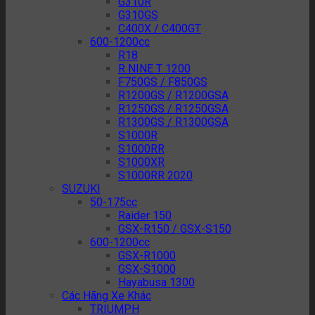
G310R
G310GS
C400X / C400GT
600-1200cc
R18
R NINE T 1200
F750GS / F850GS
R1200GS / R1200GSA
R1250GS / R1250GSA
R1300GS / R1300GSA
S1000R
S1000RR
S1000XR
S1000RR 2020
SUZUKI
50-175cc
Raider 150
GSX-R150 / GSX-S150
600-1200cc
GSX-R1000
GSX-S1000
Hayabusa 1300
Các Hãng Xe Khác
TRIUMPH