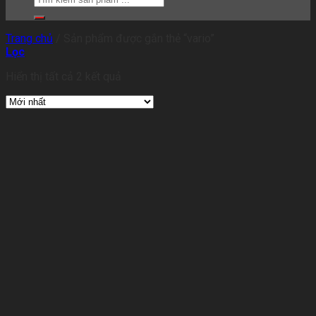
Trang chủ
/
Sản phẩm được gắn thẻ “vario”
Lọc
Hiển thị tất cả 2 kết quả