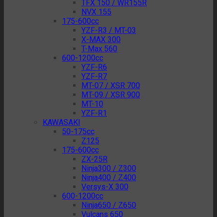
TFX 150 / WR155R
NVX 155
175-600cc
YZF-R3 / MT-03
X-MAX 300
T-Max 560
600-1200cc
YZF-R6
YZF-R7
MT-07 / XSR 700
MT-09 / XSR 900
MT-10
YZF-R1
KAWASAKI
50-175cc
Z125
175-600cc
ZX-25R
Ninja300 / Z300
Ninja400 / Z400
Versys-X 300
600-1200cc
Ninja650 / Z650
Vulcans 650