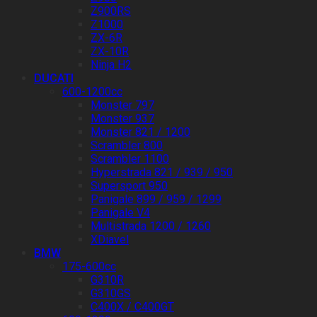
Z900RS
Z1000
ZX-6R
ZX-10R
Ninja H2
DUCATI
600-1200cc
Monster 797
Monster 937
Monster 821 / 1200
Scrambler 800
Scrambler 1100
Hyperstrada 821 / 939 / 950
Supersport 950
Panigale 899 / 959 / 1299
Panigale V4
Multistrada 1200 / 1260
XDiavel
BMW
175-600cc
G310R
G310GS
C400X / C400GT