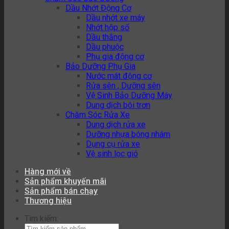
Dầu Nhớt Động Cơ
Dầu nhớt xe máy
Nhớt hộp số
Dầu thắng
Dầu phuộc
Phụ gia động cơ
Bảo Dưỡng Phụ Gia
Nước mát động cơ
Rửa sên , Dưỡng sên
Vệ Sinh Bảo Dưỡng Máy
Dung dịch bôi trơn
Chăm Sóc Rửa Xe
Dung dịch rửa xe
Dưỡng nhựa bóng nhám
Dụng cụ rửa xe
Vệ sinh lọc gió
Hàng mới về
Sản phẩm khuyến mãi
Sản phẩm bán chạy
Thương hiệu
Tìm kiếm: