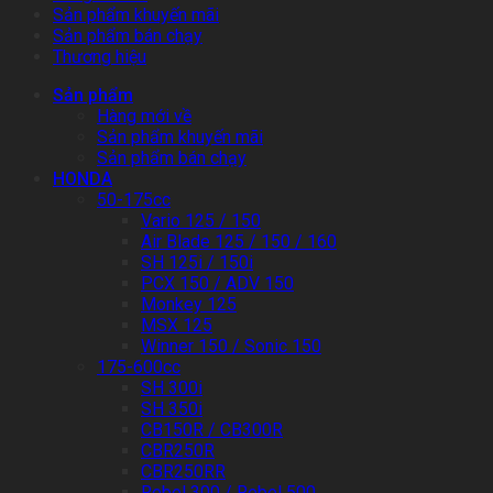
Sản phẩm khuyến mãi
Sản phẩm bán chạy
Thương hiệu
Sản phẩm
Hàng mới về
Sản phẩm khuyến mãi
Sản phẩm bán chạy
HONDA
50-175cc
Vario 125 / 150
Air Blade 125 / 150 / 160
SH 125i / 150i
PCX 150 / ADV 150
Monkey 125
MSX 125
Winner 150 / Sonic 150
175-600cc
SH 300i
SH 350i
CB150R / CB300R
CBR250R
CBR250RR
Rebel 300 / Rebel 500