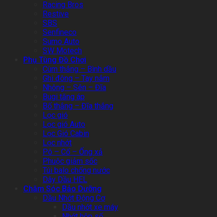
Racing Bros
Restive
SBS
Senfineco
Sumo Auto
SW Motech
Phụ Tùng Đồ Chơi
Cùm thắng – Bình dầu
Ghi đông – Tay nắm
Nhông – Sên – Đĩa
Bugi tăng áp
Bố thắng – Đĩa thắng
Lọc gió
Lọc gió Auto
Lọc Gió Cabin
Lọc nhớt
Pô – Cổ – Ống xả
Phuộc giảm sốc
Túi balo chống nước
Dây Dầu HEL
Chăm Sóc Bảo Dưỡng
Dầu Nhớt Động Cơ
Dầu nhớt xe máy
Nhớt hộp số