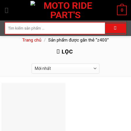
Skip
0
to
content
Tìm
kiếm:
Trang chủ
/
Sản phẩm được gắn thẻ “z400”
LỌC