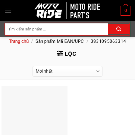
Skip
0
to
content
Tìm
kiếm:
Trang chủ
/
Sản phẩm Mã EAN/UPC
/
3831095063314
LỌC