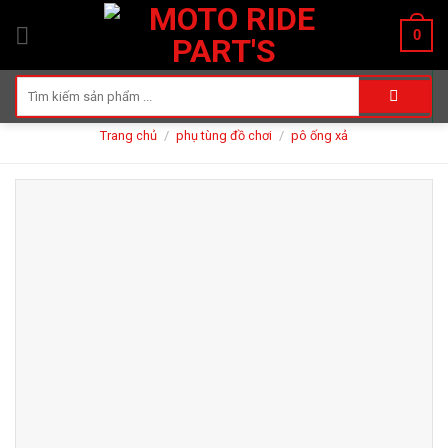
Skip
0
to
content
Tìm
kiếm:
Trang chủ
/
phụ tùng đồ chơi
/
pô ống xả