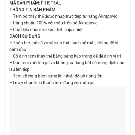
MÃ SẢN PHẨM:
P-HST6AL
THÔNG TIN SẢN PHẨM:
– Tem pô thay thế được nhập trực tíêp từ hãng Akrapovic
– Hàng chuẩn 100% với mẫu trên pô Akrapovic
– Chất liệu nhôm và keo dính chịu nhiệt
CÁCH SỬ DỤNG:
– Tháo tem pô cũ và vệ sinh thật sạch bề mặt, không để bị
bám dầu
– Cố định tem thay thế bằng băng keo trong để dễ định vị trí
– Dán tem mới lên pô và không sử dụng bất cứ dung dịch nào
lau lên tiếp
– Tem sẽ càng bám cứng khi nhiệt độ pô nóng lên
– Lưu ý chọn kích thuớc tem đúng với mẫu pô