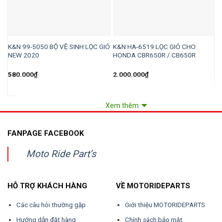
K&N 99-5050 BỘ VỆ SINH LỌC GIÓ
K&N HA-6519 LỌC GIÓ CHO
K
NEW 2020
HONDA CBR650R / CB650R
R
580.000
₫
2.000.000
₫
1
Xem thêm
FANPAGE FACEBOOK
Moto Ride Part’s
HỖ TRỢ KHÁCH HÀNG
VỀ MOTORIDEPARTS
Các câu hỏi thường gặp
Giới thiệu MOTORIDEPARTS
Hướng dẫn đặt hàng
Chính sách bảo mật