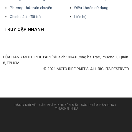
Phương thức vận chuyển
Điều khoản sử dụng
Chính sách đổi trả
Liên hệ
TRUY CẬP NHANH
CỬA HÀNG MOTO RIDE PART'SĐịa chỉ: 334 Dương bá Trạc, Phường 1, Quận
8, TP.HCM
© 2021 MOTO RIDE PART'S. ALL RIGHTS RESERVED
huấn luyện an toàn lao động
đào tạo an toàn lao động
huấn luyện an toàn vệ sinh lao động
quan trắc môi trường lao động
tài liệu huấn luyện an toàn lao
động
thẻ an toàn lao động
chứng chỉ an toàn lao động
thẻ an toàn lao động nhóm 3
HÀNG MỚI VỀ
SẢN PHẨM KHUYẾN MÃI
SẢN PHẨM BÁN CHẠY
THƯƠNG HIỆU