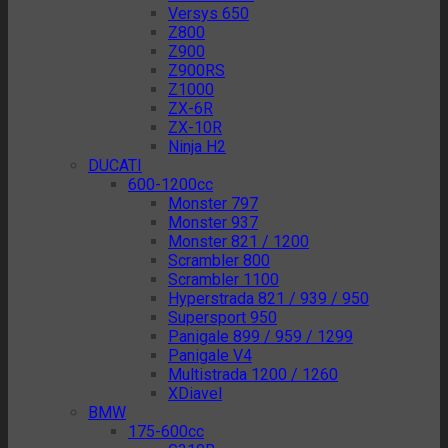
Versys 650
Z800
Z900
Z900RS
Z1000
ZX-6R
ZX-10R
Ninja H2
DUCATI
600-1200cc
Monster 797
Monster 937
Monster 821 / 1200
Scrambler 800
Scrambler 1100
Hyperstrada 821 / 939 / 950
Supersport 950
Panigale 899 / 959 / 1299
Panigale V4
Multistrada 1200 / 1260
XDiavel
BMW
175-600cc