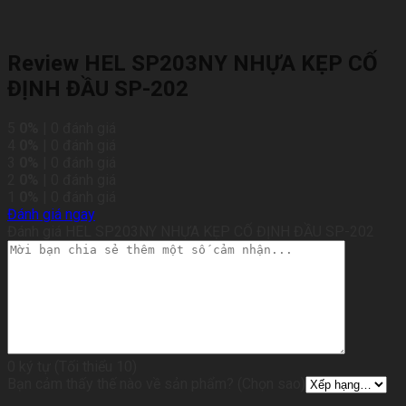
Review HEL SP203NY NHỰA KẸP CỐ
ĐỊNH ĐẦU SP-202
5
0%
| 0 đánh giá
4
0%
| 0 đánh giá
3
0%
| 0 đánh giá
2
0%
| 0 đánh giá
1
0%
| 0 đánh giá
Đánh giá ngay
Đánh giá HEL SP203NY NHỰA KẸP CỐ ĐỊNH ĐẦU SP-202
0 ký tự (Tối thiểu 10)
Bạn cảm thấy thế nào về sản phẩm? (Chọn sao)