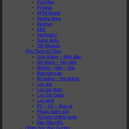
ProFilter
Progrip
RPM Shock
Racing Bros
Restive
SBS
Senfineco
Sumo Auto
SW Motech
Phụ Tùng Đồ Chơi
Cùm thắng – Bình dầu
Ghi đông – Tay nắm
Nhông – Sên – Đĩa
Bugi tăng áp
Bố thắng – Đĩa thắng
Lọc gió
Lọc gió Auto
Lọc Gió Cabin
Lọc nhớt
Pô – Cổ – Ống xả
Phuộc giảm sốc
Túi balo chống nước
Dây Dầu HEL
Chăm Sóc Bảo Dưỡng