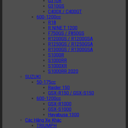
G310R
G310GS
C400X / C400GT
600-1200cc
R18
R NINE T 1200
F750GS / F850GS
R1200GS / R1200GSA
R1250GS / R1250GSA
R1300GS / R1300GSA
S1000R
S1000RR
S1000XR
S1000RR 2020
SUZUKI
50-175cc
Raider 150
GSX-R150 / GSX-S150
600-1200cc
GSX-R1000
GSX-S1000
Hayabusa 1300
Các Hãng Xe Khác
TRIUMPH