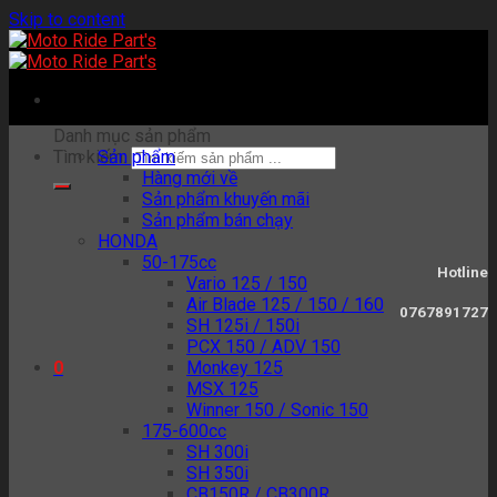
Skip to content
Danh mục sản phẩm
Tìm kiếm:
Sản phẩm
Hàng mới về
Sản phẩm khuyến mãi
Sản phẩm bán chạy
HONDA
50-175cc
Hotline
Vario 125 / 150
Air Blade 125 / 150 / 160
0767891727
SH 125i / 150i
PCX 150 / ADV 150
Monkey 125
0
MSX 125
Winner 150 / Sonic 150
175-600cc
SH 300i
SH 350i
CB150R / CB300R