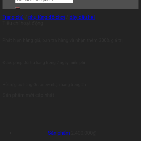
Trang chủ
/
phụ tùng đồ chơi
/
dây dầu hel
Tiêu chí hoạt động
Phát hiện hàng giả, bạn trả hàng và nhận thêm 3
00%
giá trị.
Được phép đổi trả hàng trong 7 ngày miễn phí
Hỗ trợ giao hàng Grabnow nhận hàng trong 2h
Sản phẩm mới cập nhật
Sản phẩm
2.400.000
₫