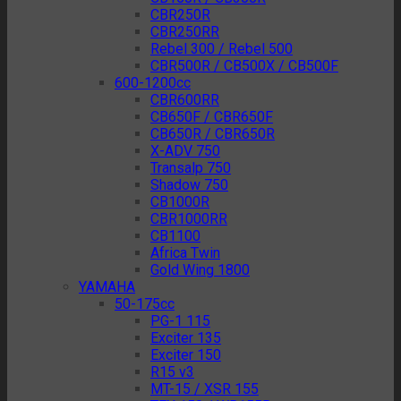
CBR250R
CBR250RR
Rebel 300 / Rebel 500
CBR500R / CB500X / CB500F
600-1200cc
CBR600RR
CB650F / CBR650F
CB650R / CBR650R
X-ADV 750
Transalp 750
Shadow 750
CB1000R
CBR1000RR
CB1100
Africa Twin
Gold Wing 1800
YAMAHA
50-175cc
PG-1 115
Exciter 135
Exciter 150
R15 v3
MT-15 / XSR 155