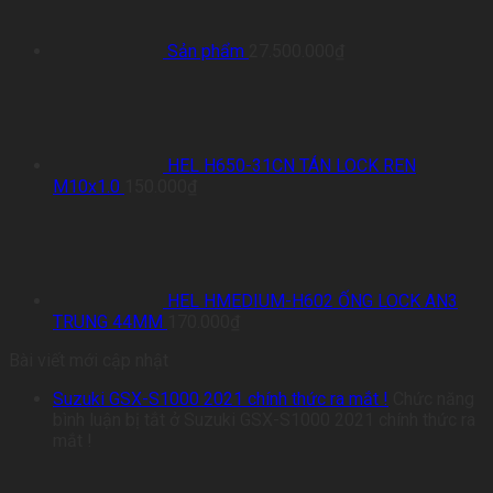
Sản phẩm
27.500.000
₫
HEL H650-31CN TÁN LOCK REN
M10x1.0
150.000
₫
HEL HMEDIUM-H602 ỐNG LOCK AN3
TRUNG 44MM
170.000
₫
Bài viết mới cập nhật
Suzuki GSX-S1000 2021 chính thức ra mắt !
Chức năng
bình luận bị tắt
ở Suzuki GSX-S1000 2021 chính thức ra
mắt !