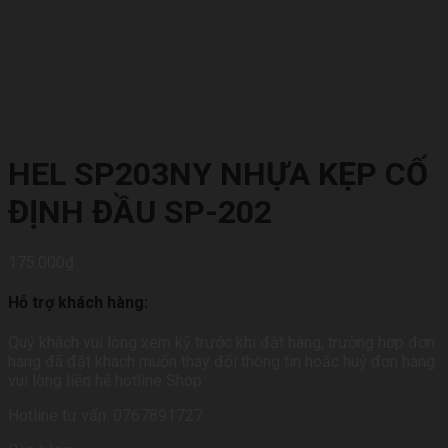
HEL SP203NY NHỰA KẸP CỐ
ĐỊNH ĐẦU SP-202
175.000
₫
Hỗ trợ khách hàng:
Quý khách vui lòng xem kỹ trước khi đặt hàng, trường hợp đơn
hàng đã đặt khách muốn thay đổi thông tin hoặc huỷ đơn hàng
vui lòng liên hệ hotline Shop
Hotline tư vấn: 0767891727