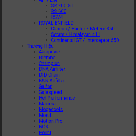
SR 200 GT
RS 660
RSV4
ROYAL ENFIELD
Classic / Hunter / Meteor 350
Scram / Himalayan 411
Continental GT / Interceptor 650
Thương Hiệu
Akrapovic
Brembo
Champion
DNA Airfilter
DID Chain
K&N Airfilter
Galfer
Galespeed
Hel Performance
Maxima
Megacools
Motul
Motion Pro
NGK
Polini