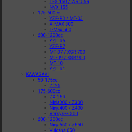
TFX 150 / WR155R
NVX 155
175-600cc
YZF-R3 / MT-03
X-MAX 300
T-Max 560
600-1200cc
YZF-R6
YZF-R7
MT-07 / XSR 700
MT-09 / XSR 900
MT-10
YZF-R1
KAWASAKI
50-175cc
Z125
175-600cc
ZX-25R
Ninja300 / Z300
Ninja400 / Z400
Versys-X 300
600-1200cc
Ninja650 / Z650
Vulcans 650