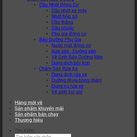
Dầu Nhớt Động Cơ
Dầu nhớt xe máy
Nhớt hộp số
Dầu thắng
Dầu phuộc
Phụ gia động cơ
Bảo Dưỡng Phụ Gia
Nước mát động cơ
Rửa sên , Dưỡng sên
Vệ Sinh Bảo Dưỡng Máy
Dung dịch bôi trơn
Chăm Sóc Rửa Xe
Dung dịch rửa xe
Dưỡng nhựa bóng nhám
Dụng cụ rửa xe
Vệ sinh lọc gió
Hàng mới về
Sản phẩm khuyến mãi
Sản phẩm bán chạy
Thương hiệu
Tìm kiếm: