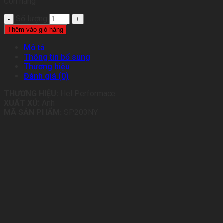
Còn hàng
Số lượng
Thêm vào giỏ hàng
Mô tả
Thông tin bổ sung
Thương hiệu
Đánh giá (0)
THƯƠNG HIỆU:
Hel Performace
XUẤT XỨ:
Anh
MÃ SẢN PHẨM:
SP203NY