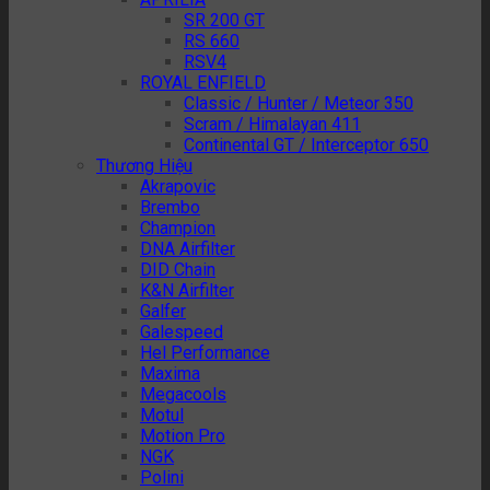
SR 200 GT
RS 660
RSV4
ROYAL ENFIELD
Classic / Hunter / Meteor 350
Scram / Himalayan 411
Continental GT / Interceptor 650
Thương Hiệu
Akrapovic
Brembo
Champion
DNA Airfilter
DID Chain
K&N Airfilter
Galfer
Galespeed
Hel Performance
Maxima
Megacools
Motul
Motion Pro
NGK
Polini