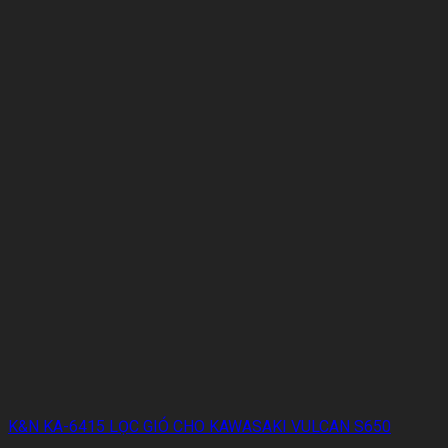
K&N KA-6415 LỌC GIÓ CHO KAWASAKI VULCAN S650