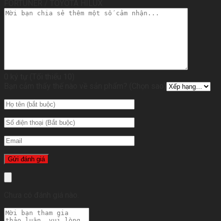
FORTUNER / TOYOTA HILUX
0 ký tự (Tối thiểu 10)
Bạn cảm thấy thế nào về sản phẩm? (Chọn sao)
Chưa có đánh giá nào.