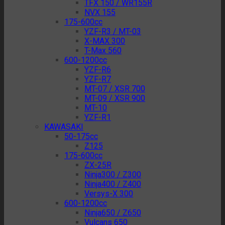
TFX 150 / WR155R
NVX 155
175-600cc
YZF-R3 / MT-03
X-MAX 300
T-Max 560
600-1200cc
YZF-R6
YZF-R7
MT-07 / XSR 700
MT-09 / XSR 900
MT-10
YZF-R1
KAWASAKI
50-175cc
Z125
175-600cc
ZX-25R
Ninja300 / Z300
Ninja400 / Z400
Versys-X 300
600-1200cc
Ninja650 / Z650
Vulcans 650