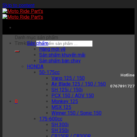
Skip to content
Danh mục sản phẩm
Tìm kiếm:
Sản phẩm
Hàng mới về
Sản phẩm khuyến mãi
Sản phẩm bán chạy
HONDA
50-175cc
Hotline
Vario 125 / 150
Air Blade 125 / 150 / 160
0767891727
SH 125i / 150i
PCX 150 / ADV 150
Monkey 125
0
MSX 125
Winner 150 / Sonic 150
175-600cc
SH 300i
SH 350i
CB150R / CB300R