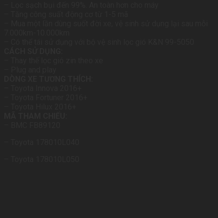
– Lọc sạch bụi đến 99%. An toàn hơn cho máy
– Tăng công suất động cơ từ 1-5 mã
– Mua một lần dùng suốt đời xe, vệ sinh sử dụng lại sau mỗi
7.000km-10.000km
– Có thể tái sử dụng với bộ vệ sinh lọc gió K&N 99-5050
CÁCH SỬ DỤNG:
– Thay thế lọc gió zin theo xe
– Plug and play
DÒNG XE TƯƠNG THÍCH:
– Toyota Innova 2016+
– Toyota Fortuner 2016+
– Toyota Hilux 2016+
MÃ THAM CHIẾU:
– BMC FB89120
– Toyota 178010L040
– Toyota 178010L050