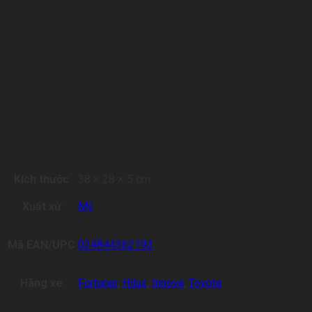
Kích thước
38 × 28 × 5 cm
Xuất xứ
Mỹ
Mã EAN/UPC
024844362193
Hãng xe
Fortuner
,
Hilux
,
Innova
,
Toyota