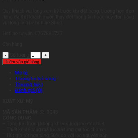
Quý khách vui lòng xem kỹ trước khi đặt hàng, trường hợp đơn
hàng đã đặt khách muốn thay đổi thông tin hoặc huỷ đơn hàng
vui lòng liên hệ hotline Shop
Hotline tư vấn: 0767891727
Còn hàng
Số lượng
Thêm vào giỏ hàng
Mô tả
Thông tin bổ sung
Thương hiệu
Đánh giá (0)
XUẤT XỨ: Mỹ
MÃ SẢN PHẨM:
33-3045
CÔNG DỤNG:
– Tăng lưu lượng không khí với lưới lọc đặc biệt
– Thiết kế để tăng mã lực và tăng gia tốc cho xe
– Hút gió tốt hơn tăng 50% so với lọc nguyên bản