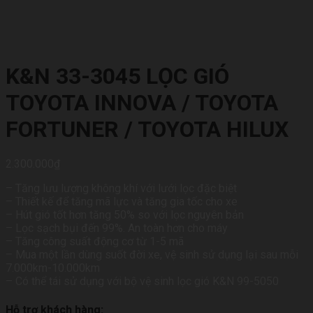
K&N 33-3045 LỌC GIÓ
TOYOTA INNOVA / TOYOTA
FORTUNER / TOYOTA HILUX
2.300.000
₫
– Tăng lưu lượng không khí với lưới lọc đặc biệt
– Thiết kế để tăng mã lực và tăng gia tốc cho xe
– Hút gió tốt hơn tăng 50% so với lọc nguyên bản
– Lọc sạch bụi đến 99%. An toàn hơn cho máy
– Tăng công suất động cơ từ 1-5 mã
– Mua một lần dùng suốt đời xe, vệ sinh sử dụng lại sau mỗi
7.000km-10.000km
– Có thể tái sử dụng với bộ vệ sinh lọc gió K&N 99-5050
Hỗ trợ khách hàng: