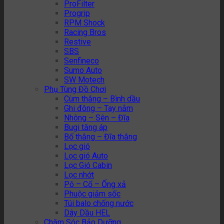
ProFilter
Progrip
RPM Shock
Racing Bros
Restive
SBS
Senfineco
Sumo Auto
SW Motech
Phụ Tùng Đồ Chơi
Cùm thắng – Bình dầu
Ghi đông – Tay nắm
Nhông – Sên – Đĩa
Bugi tăng áp
Bố thắng – Đĩa thắng
Lọc gió
Lọc gió Auto
Lọc Gió Cabin
Lọc nhớt
Pô – Cổ – Ống xả
Phuộc giảm sốc
Túi balo chống nước
Dây Dầu HEL
Chăm Sóc Bảo Dưỡng