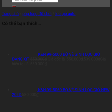
Trang chủ
/
phụ tùng đồ chơi
/
lọc gió auto
Có thể bạn thích…
K&N 99-5000 BỘ VỆ SINH LỌC GIÓ
DẠNG XỊT
550.000
₫
Giá gốc là: 550.000₫.
539.000
₫
Giá
hiện tại là: 539.000₫.
K&N 99-5050 BỘ VỆ SINH LỌC GIÓ NEW
2023
580.000
₫