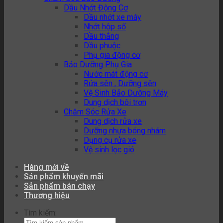
Dầu Nhớt Động Cơ
Dầu nhớt xe máy
Nhớt hộp số
Dầu thắng
Dầu phuộc
Phụ gia động cơ
Bảo Dưỡng Phụ Gia
Nước mát động cơ
Rửa sên , Dưỡng sên
Vệ Sinh Bảo Dưỡng Máy
Dung dịch bôi trơn
Chăm Sóc Rửa Xe
Dung dịch rửa xe
Dưỡng nhựa bóng nhám
Dụng cụ rửa xe
Vệ sinh lọc gió
Hàng mới về
Sản phẩm khuyến mãi
Sản phẩm bán chạy
Thương hiệu
Tìm kiếm: