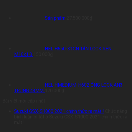
Sản phẩm
27.500.000
₫
HEL H650-31CN TÁN LOCK REN
M10x1.0
150.000
₫
HEL HMEDIUM-H602 ỐNG LOCK AN3
TRUNG 44MM
170.000
₫
Bài viết mới cập nhật
Suzuki GSX-S1000 2021 chính thức ra mắt !
Chức năng
bình luận bị tắt
ở Suzuki GSX-S1000 2021 chính thức ra
mắt !