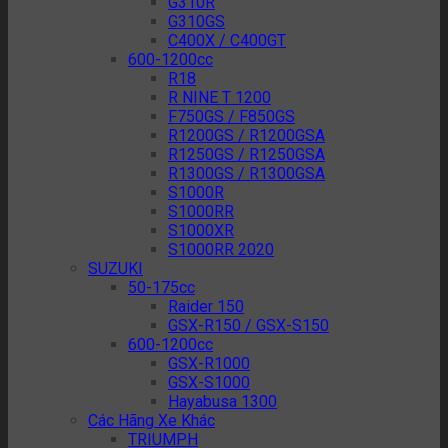
G310R
G310GS
C400X / C400GT
600-1200cc
R18
R NINE T 1200
F750GS / F850GS
R1200GS / R1200GSA
R1250GS / R1250GSA
R1300GS / R1300GSA
S1000R
S1000RR
S1000XR
S1000RR 2020
SUZUKI
50-175cc
Raider 150
GSX-R150 / GSX-S150
600-1200cc
GSX-R1000
GSX-S1000
Hayabusa 1300
Các Hãng Xe Khác
TRIUMPH