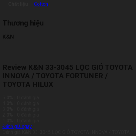
Chất liệu
Cotton
Thương hiệu
K&N
Review K&N 33-3045 LỌC GIÓ TOYOTA
INNOVA / TOYOTA FORTUNER /
TOYOTA HILUX
5
0%
| 0 đánh giá
4
0%
| 0 đánh giá
3
0%
| 0 đánh giá
2
0%
| 0 đánh giá
1
0%
| 0 đánh giá
Đánh giá ngay
Đánh giá K&N 33-3045 LỌC GIÓ TOYOTA INNOVA / TOYOTA