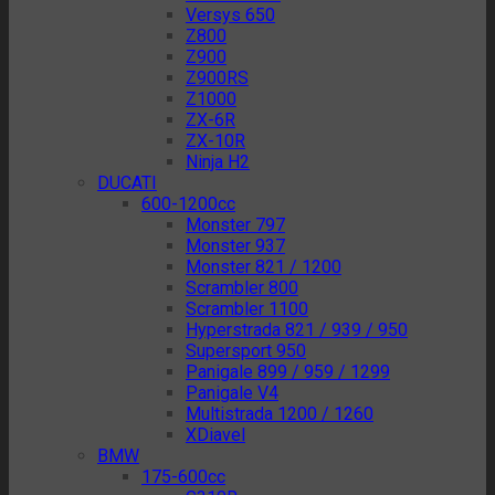
Versys 650
Z800
Z900
Z900RS
Z1000
ZX-6R
ZX-10R
Ninja H2
DUCATI
600-1200cc
Monster 797
Monster 937
Monster 821 / 1200
Scrambler 800
Scrambler 1100
Hyperstrada 821 / 939 / 950
Supersport 950
Panigale 899 / 959 / 1299
Panigale V4
Multistrada 1200 / 1260
XDiavel
BMW
175-600cc