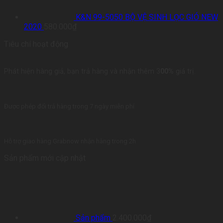
K&N 99-5050 BỘ VỆ SINH LỌC GIÓ NEW
2020
580.000
₫
Tiêu chí hoạt động
Phát hiện hàng giả, bạn trả hàng và nhận thêm 3
00%
giá trị.
Được phép đổi trả hàng trong 7 ngày miễn phí
Hỗ trợ giao hàng Grabnow nhận hàng trong 2h
Sản phẩm mới cập nhật
Sản phẩm
2.400.000
₫