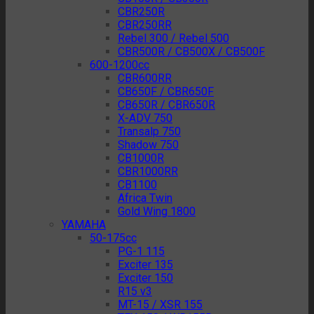
CBR250R
CBR250RR
Rebel 300 / Rebel 500
CBR500R / CB500X / CB500F
600-1200cc
CBR600RR
CB650F / CBR650F
CB650R / CBR650R
X-ADV 750
Transalp 750
Shadow 750
CB1000R
CBR1000RR
CB1100
Africa Twin
Gold Wing 1800
YAMAHA
50-175cc
PG-1 115
Exciter 135
Exciter 150
R15 v3
MT-15 / XSR 155