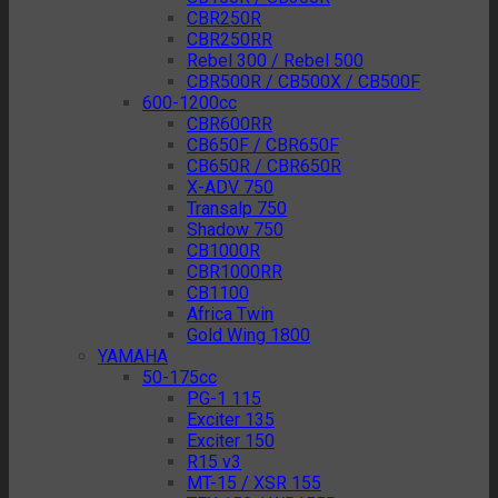
CBR250R
CBR250RR
Rebel 300 / Rebel 500
CBR500R / CB500X / CB500F
600-1200cc
CBR600RR
CB650F / CBR650F
CB650R / CBR650R
X-ADV 750
Transalp 750
Shadow 750
CB1000R
CBR1000RR
CB1100
Africa Twin
Gold Wing 1800
YAMAHA
50-175cc
PG-1 115
Exciter 135
Exciter 150
R15 v3
MT-15 / XSR 155