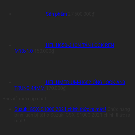
Sản phẩm
27.500.000
₫
HEL H650-31CN TÁN LOCK REN
M10x1.0
150.000
₫
HEL HMEDIUM-H602 ỐNG LOCK AN3
TRUNG 44MM
170.000
₫
Bài viết mới cập nhật
Suzuki GSX-S1000 2021 chính thức ra mắt !
Chức năng
bình luận bị tắt
ở Suzuki GSX-S1000 2021 chính thức ra
mắt !