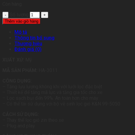
Còn hàng
Số lượng
Thêm vào giỏ hàng
Mô tả
Thông tin bổ sung
Thương hiệu
Đánh giá (0)
XUẤT XỨ:
Mỹ
MÃ SẢN PHẨM:
HA-3011
CÔNG DỤNG:
– Tăng lưu lượng không khí với lưới lọc đặc biệt
– Thiết kế để tăng mã lực và tăng gia tốc cho xe
– Lọc sạch bụi đến 99%. An toàn hơn cho máy
– Có thể tái sử dụng với bộ vệ sinh lọc gió K&N 99-5050
CÁCH SỬ DỤNG:
– Thay thế lọc gió zin theo xe
– Plug and play