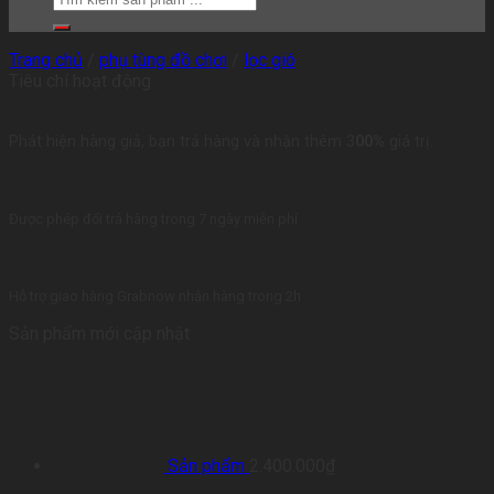
Trang chủ
/
phụ tùng đồ chơi
/
lọc gió
Tiêu chí hoạt động
Phát hiện hàng giả, bạn trả hàng và nhận thêm 3
00%
giá trị.
Được phép đổi trả hàng trong 7 ngày miễn phí
Hỗ trợ giao hàng Grabnow nhận hàng trong 2h
Sản phẩm mới cập nhật
Sản phẩm
2.400.000
₫