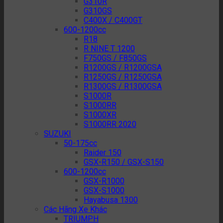
G310R
G310GS
C400X / C400GT
600-1200cc
R18
R NINE T 1200
F750GS / F850GS
R1200GS / R1200GSA
R1250GS / R1250GSA
R1300GS / R1300GSA
S1000R
S1000RR
S1000XR
S1000RR 2020
SUZUKI
50-175cc
Raider 150
GSX-R150 / GSX-S150
600-1200cc
GSX-R1000
GSX-S1000
Hayabusa 1300
Các Hãng Xe Khác
TRIUMPH