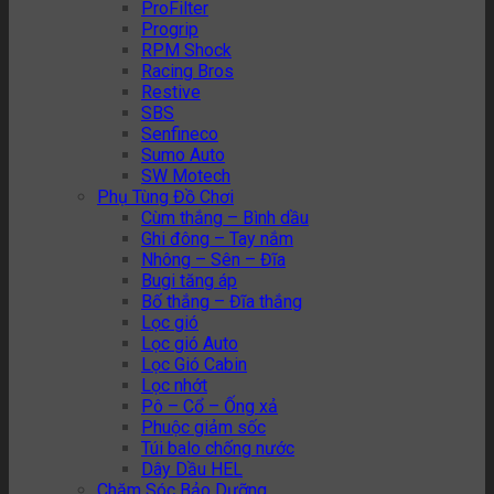
ProFilter
Progrip
RPM Shock
Racing Bros
Restive
SBS
Senfineco
Sumo Auto
SW Motech
Phụ Tùng Đồ Chơi
Cùm thắng – Bình dầu
Ghi đông – Tay nắm
Nhông – Sên – Đĩa
Bugi tăng áp
Bố thắng – Đĩa thắng
Lọc gió
Lọc gió Auto
Lọc Gió Cabin
Lọc nhớt
Pô – Cổ – Ống xả
Phuộc giảm sốc
Túi balo chống nước
Dây Dầu HEL
Chăm Sóc Bảo Dưỡng