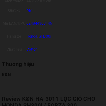
Kích thước
44 × 22 × 5 cm
Xuất xứ
Mỹ
Mã EAN/UPC
024844308146
Hãng xe
Honda
,
SH300i
Chất liệu
Cotton
Thương hiệu
K&N
Review K&N HA-3011 LỌC GIÓ CHO
HONDA SH300i / FORZA 300