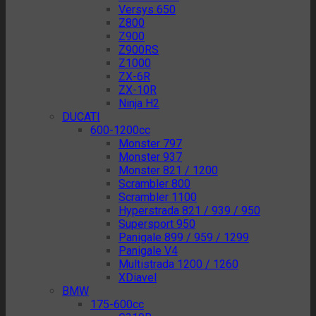
Versys 650
Z800
Z900
Z900RS
Z1000
ZX-6R
ZX-10R
Ninja H2
DUCATI
600-1200cc
Monster 797
Monster 937
Monster 821 / 1200
Scrambler 800
Scrambler 1100
Hyperstrada 821 / 939 / 950
Supersport 950
Panigale 899 / 959 / 1299
Panigale V4
Multistrada 1200 / 1260
XDiavel
BMW
175-600cc