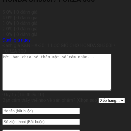
5
0%
| 0 đánh giá
4
0%
| 0 đánh giá
3
0%
| 0 đánh giá
2
0%
| 0 đánh giá
1
0%
| 0 đánh giá
Đánh giá ngay
Đánh giá K&N HA-3011 LỌC GIÓ CHO HONDA SH300i /
FORZA 300
0 ký tự (Tối thiểu 10)
Bạn cảm thấy thế nào về sản phẩm? (Chọn sao)