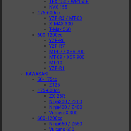
TFX 150 / WR155R
NVX 155
175-600cc
YZF-R3 / MT-03
X-MAX 300
T-Max 560
600-1200cc
YZF-R6
YZF-R7
MT-07 / XSR 700
MT-09 / XSR 900
MT-10
YZF-R1
KAWASAKI
50-175cc
Z125
175-600cc
ZX-25R
Ninja300 / Z300
Ninja400 / Z400
Versys-X 300
600-1200cc
Ninja650 / Z650
Vulcans 650