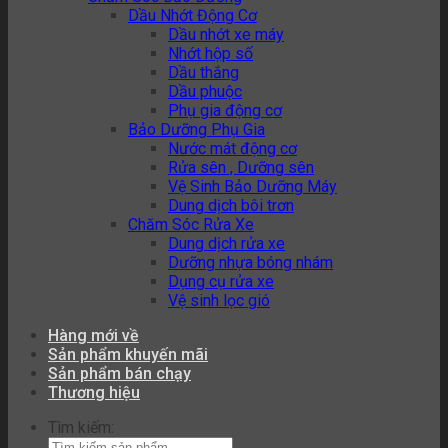
Dầu Nhớt Động Cơ
Dầu nhớt xe máy
Nhớt hộp số
Dầu thắng
Dầu phuộc
Phụ gia động cơ
Bảo Dưỡng Phụ Gia
Nước mát động cơ
Rửa sên , Dưỡng sên
Vệ Sinh Bảo Dưỡng Máy
Dung dịch bôi trơn
Chăm Sóc Rửa Xe
Dung dịch rửa xe
Dưỡng nhựa bóng nhám
Dụng cụ rửa xe
Vệ sinh lọc gió
Hàng mới về
Sản phẩm khuyến mãi
Sản phẩm bán chạy
Thương hiệu
Tìm kiếm: