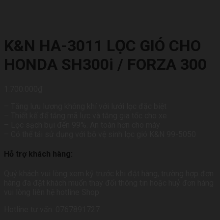
K&N HA-3011 LỌC GIÓ CHO
HONDA SH300i / FORZA 300
1.700.000
₫
– Tăng lưu lượng không khí với lưới lọc đặc biệt
– Thiết kế để tăng mã lực và tăng gia tốc cho xe
– Lọc sạch bụi đến 99%. An toàn hơn cho máy
– Có thể tái sử dụng với bộ vệ sinh lọc gió K&N 99-5050
Hỗ trợ khách hàng:
Quý khách vui lòng xem kỹ trước khi đặt hàng, trường hợp đơn
hàng đã đặt khách muốn thay đổi thông tin hoặc huỷ đơn hàng
vui lòng liên hệ hotline Shop
Hotline tư vấn: 0767891727