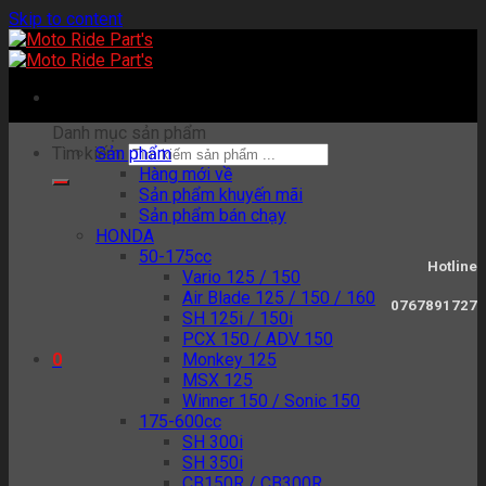
Skip to content
Danh mục sản phẩm
Tìm kiếm:
Sản phẩm
Hàng mới về
Sản phẩm khuyến mãi
Sản phẩm bán chạy
HONDA
50-175cc
Hotline
Vario 125 / 150
Air Blade 125 / 150 / 160
0767891727
SH 125i / 150i
PCX 150 / ADV 150
Monkey 125
0
MSX 125
Winner 150 / Sonic 150
175-600cc
SH 300i
SH 350i
CB150R / CB300R