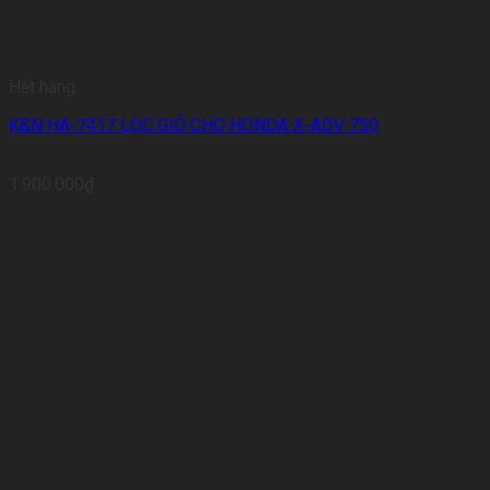
Hết hàng
K&N HA-7417 LỌC GIÓ CHO HONDA X-ADV 750
1.900.000
₫