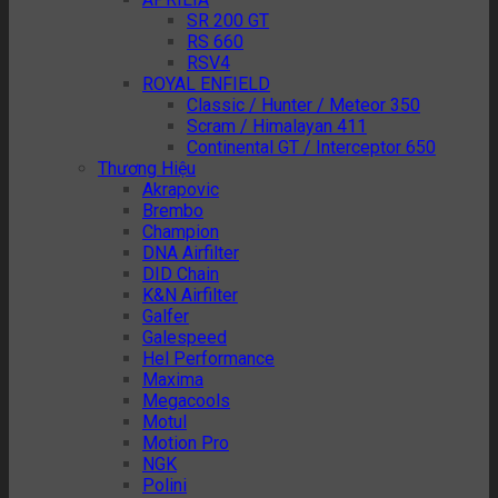
SR 200 GT
RS 660
RSV4
ROYAL ENFIELD
Classic / Hunter / Meteor 350
Scram / Himalayan 411
Continental GT / Interceptor 650
Thương Hiệu
Akrapovic
Brembo
Champion
DNA Airfilter
DID Chain
K&N Airfilter
Galfer
Galespeed
Hel Performance
Maxima
Megacools
Motul
Motion Pro
NGK
Polini