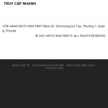
TRUY CẬP NHANH
CỬA HÀNG MOTO RIDE PART'SĐịa chỉ: 334 Dương bá Trạc, Phường 1, Quận
8, TP.HCM
© 2021 MOTO RIDE PART'S. ALL RIGHTS RESERVED
huấn luyện an toàn lao động
đào tạo an toàn lao động
huấn luyện an toàn vệ sinh lao động
quan trắc môi trường lao động
tài liệu huấn luyện an toàn lao
động
thẻ an toàn lao động
chứng chỉ an toàn lao động
thẻ an toàn lao động nhóm 3
HÀNG MỚI VỀ
SẢN PHẨM KHUYẾN MÃI
SẢN PHẨM BÁN CHẠY
THƯƠNG HIỆU