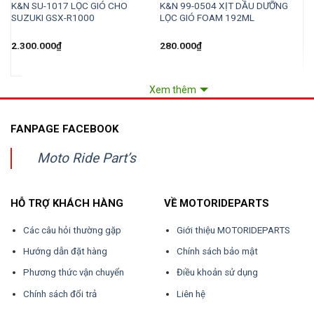
K&N SU-1017 LỌC GIÓ CHO
K&N 99-0504 XỊT DẦU DƯỠNG
K
SUZUKI GSX-R1000
LỌC GIÓ FOAM 192ML
H
2.300.000
₫
280.000
₫
1
Xem thêm
FANPAGE FACEBOOK
Moto Ride Part’s
HỖ TRỢ KHÁCH HÀNG
VỀ MOTORIDEPARTS
Các câu hỏi thường gặp
Giới thiệu MOTORIDEPARTS
Hướng dẫn đặt hàng
Chính sách bảo mật
Phương thức vận chuyển
Điều khoản sử dụng
Chính sách đổi trả
Liên hệ