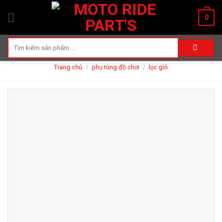
Skip
0
to
content
Tìm
kiếm:
Trang chủ
/
phụ tùng đồ chơi
/
lọc gió