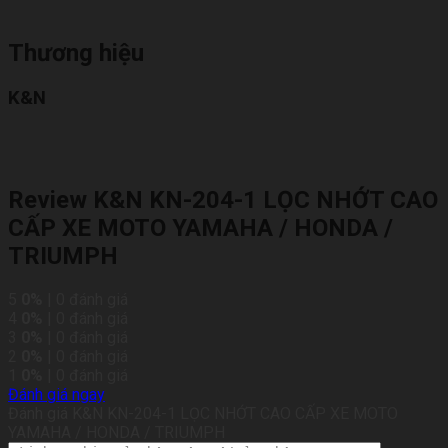
Thương hiệu
K&N
Review K&N KN-204-1 LỌC NHỚT CAO
CẤP XE MOTO YAMAHA / HONDA /
TRIUMPH
5
0%
| 0 đánh giá
4
0%
| 0 đánh giá
3
0%
| 0 đánh giá
2
0%
| 0 đánh giá
1
0%
| 0 đánh giá
Đánh giá ngay
Đánh giá K&N KN-204-1 LỌC NHỚT CAO CẤP XE MOTO
YAMAHA / HONDA / TRIUMPH