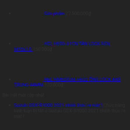
Sản phẩm
27.500.000
₫
HEL H650-31CN TÁN LOCK REN
M10x1.0
150.000
₫
HEL HMEDIUM-H602 ỐNG LOCK AN3
TRUNG 44MM
170.000
₫
Bài viết mới cập nhật
Suzuki GSX-S1000 2021 chính thức ra mắt !
Chức năng
bình luận bị tắt
ở Suzuki GSX-S1000 2021 chính thức ra
mắt !