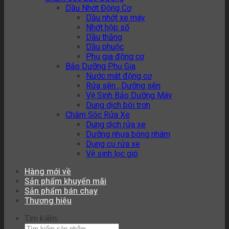
Dầu Nhớt Động Cơ
Dầu nhớt xe máy
Nhớt hộp số
Dầu thắng
Dầu phuộc
Phụ gia động cơ
Bảo Dưỡng Phụ Gia
Nước mát động cơ
Rửa sên , Dưỡng sên
Vệ Sinh Bảo Dưỡng Máy
Dung dịch bôi trơn
Chăm Sóc Rửa Xe
Dung dịch rửa xe
Dưỡng nhựa bóng nhám
Dụng cụ rửa xe
Vệ sinh lọc gió
Hàng mới về
Sản phẩm khuyến mãi
Sản phẩm bán chạy
Thương hiệu
Tìm kiếm: