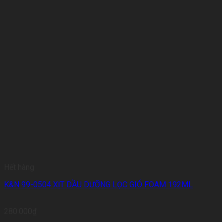
Hết hàng
K&N 99-0504 XỊT DẦU DƯỠNG LỌC GIÓ FOAM 192ML
280.000
₫