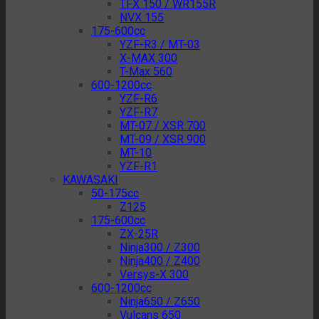
TFX 150 / WR155R
NVX 155
175-600cc
YZF-R3 / MT-03
X-MAX 300
T-Max 560
600-1200cc
YZF-R6
YZF-R7
MT-07 / XSR 700
MT-09 / XSR 900
MT-10
YZF-R1
KAWASAKI
50-175cc
Z125
175-600cc
ZX-25R
Ninja300 / Z300
Ninja400 / Z400
Versys-X 300
600-1200cc
Ninja650 / Z650
Vulcans 650