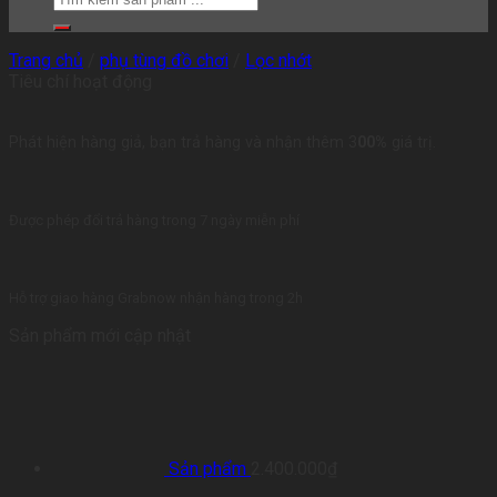
Trang chủ
/
phụ tùng đồ chơi
/
Lọc nhớt
Tiêu chí hoạt động
Phát hiện hàng giả, bạn trả hàng và nhận thêm 3
00%
giá trị.
Được phép đổi trả hàng trong 7 ngày miễn phí
Hỗ trợ giao hàng Grabnow nhận hàng trong 2h
Sản phẩm mới cập nhật
Sản phẩm
2.400.000
₫