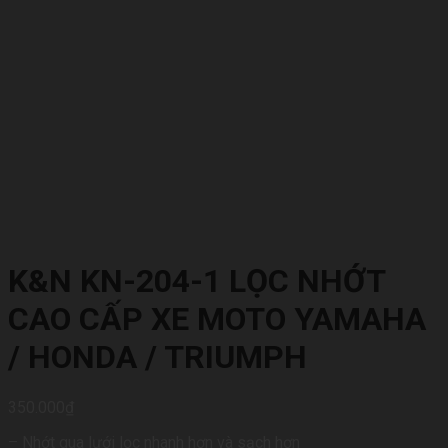
K&N KN-204-1 LỌC NHỚT
CAO CẤP XE MOTO YAMAHA
/ HONDA / TRIUMPH
350.000
₫
– Nhớt qua lưới lọc nhanh hơn và sạch hơn