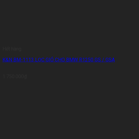
Hết hàng
K&N BM-1113 LỌC GIÓ CHO BMW R1250 GS / GSA
1.750.000
₫