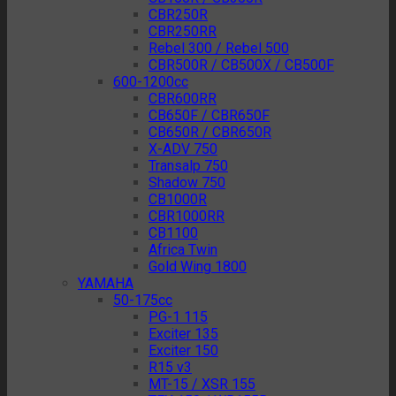
CBR250R
CBR250RR
Rebel 300 / Rebel 500
CBR500R / CB500X / CB500F
600-1200cc
CBR600RR
CB650F / CBR650F
CB650R / CBR650R
X-ADV 750
Transalp 750
Shadow 750
CB1000R
CBR1000RR
CB1100
Africa Twin
Gold Wing 1800
YAMAHA
50-175cc
PG-1 115
Exciter 135
Exciter 150
R15 v3
MT-15 / XSR 155