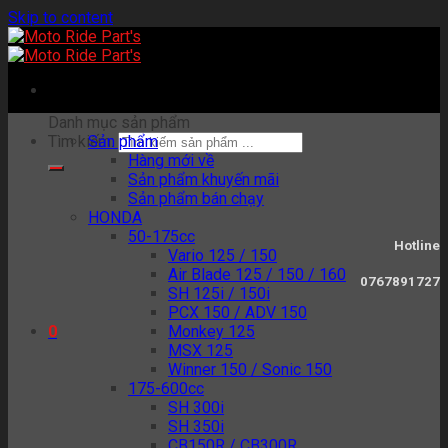
Skip to content
Danh mục sản phẩm
Tìm kiếm:
Sản phẩm
Hàng mới về
Sản phẩm khuyến mãi
Sản phẩm bán chạy
HONDA
50-175cc
Hotline
Vario 125 / 150
Air Blade 125 / 150 / 160
0767891727
SH 125i / 150i
PCX 150 / ADV 150
Monkey 125
0
MSX 125
Winner 150 / Sonic 150
175-600cc
SH 300i
SH 350i
CB150R / CB300R