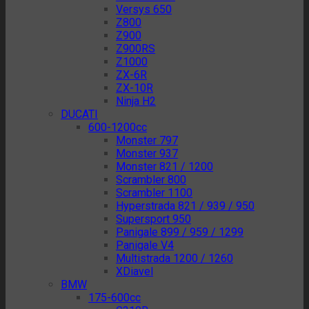
Versys 650
Z800
Z900
Z900RS
Z1000
ZX-6R
ZX-10R
Ninja H2
DUCATI
600-1200cc
Monster 797
Monster 937
Monster 821 / 1200
Scrambler 800
Scrambler 1100
Hyperstrada 821 / 939 / 950
Supersport 950
Panigale 899 / 959 / 1299
Panigale V4
Multistrada 1200 / 1260
XDiavel
BMW
175-600cc