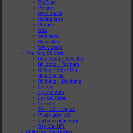
ProFilter
Progrip
RPM Shock
Racing Bros
Restive
SBS
Senfineco
Sumo Auto
SW Motech
Phụ Tùng Đồ Chơi
Cùm thắng – Bình dầu
Ghi đông – Tay nắm
Nhông – Sên – Đĩa
Bugi tăng áp
Bố thắng – Đĩa thắng
Lọc gió
Lọc gió Auto
Lọc Gió Cabin
Lọc nhớt
Pô – Cổ – Ống xả
Phuộc giảm sốc
Túi balo chống nước
Dây Dầu HEL
Chăm Sóc Bảo Dưỡng