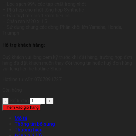
– Lọc sạch 99% các tạp chất trong nhớt
– Phù hợp cho nhớt tổng hợp Synthetic
– Đầu tuýt mở lọc 17mm tiện lợi
– Chân ren M20 x 1.5
– Sử dụng chung các dòng Phân khối lớn Yamaha, Honda,
Triumph
Hỗ trợ khách hàng:
Quý khách vui lòng xem kỹ trước khi đặt hàng, trường hợp đơn
hàng đã đặt khách muốn thay đổi thông tin hoặc huỷ đơn hàng
vui lòng liên hệ hotline Shop
Hotline tư vấn: 0767891727
Còn hàng
Số lượng
Thêm vào giỏ hàng
Mô tả
Thông tin bổ sung
Thương hiệu
Đánh giá (0)