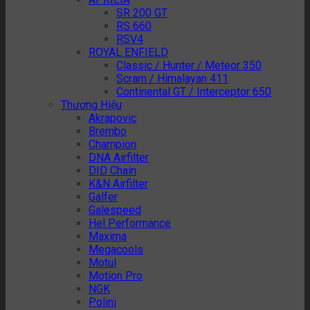
SR 200 GT
RS 660
RSV4
ROYAL ENFIELD
Classic / Hunter / Meteor 350
Scram / Himalayan 411
Continental GT / Interceptor 650
Thương Hiệu
Akrapovic
Brembo
Champion
DNA Airfilter
DID Chain
K&N Airfilter
Galfer
Galespeed
Hel Performance
Maxima
Megacools
Motul
Motion Pro
NGK
Polini