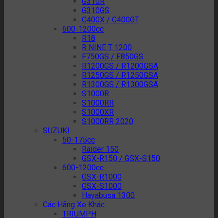
G310R
G310GS
C400X / C400GT
600-1200cc
R18
R NINE T 1200
F750GS / F850GS
R1200GS / R1200GSA
R1250GS / R1250GSA
R1300GS / R1300GSA
S1000R
S1000RR
S1000XR
S1000RR 2020
SUZUKI
50-175cc
Raider 150
GSX-R150 / GSX-S150
600-1200cc
GSX-R1000
GSX-S1000
Hayabusa 1300
Các Hãng Xe Khác
TRIUMPH