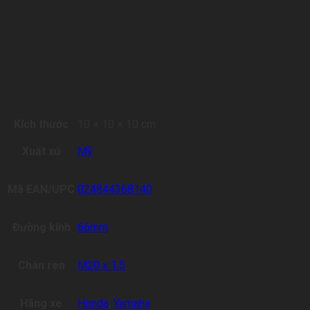
Kích thước
10 × 10 × 10 cm
Xuất xứ
Mỹ
Mã EAN/UPC
024844368140
Đường kính
66mm
Chân ren
M20 x 1.5
Hãng xe
Honda
,
Yamaha