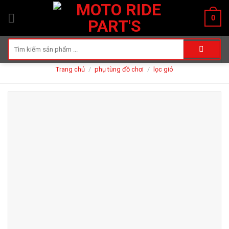
Skip
0
to
content
Tìm
kiếm:
Trang chủ
/
phụ tùng đồ chơi
/
lọc gió