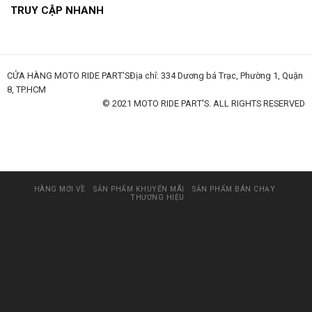
TRUY CẬP NHANH
CỬA HÀNG MOTO RIDE PART'SĐịa chỉ: 334 Dương bá Trạc, Phường 1, Quận
8, TP.HCM
© 2021 MOTO RIDE PART'S. ALL RIGHTS RESERVED
huấn luyện an toàn lao động
đào tạo an toàn lao động
huấn luyện an toàn vệ sinh lao động
quan trắc môi trường lao động
tài liệu huấn luyện an toàn lao
động
thẻ an toàn lao động
chứng chỉ an toàn lao động
thẻ an toàn lao động nhóm 3
HÀNG MỚI VỀ
SẢN PHẨM KHUYẾN MÃI
SẢN PHẨM BÁN CHẠY
THƯƠNG HIỆU