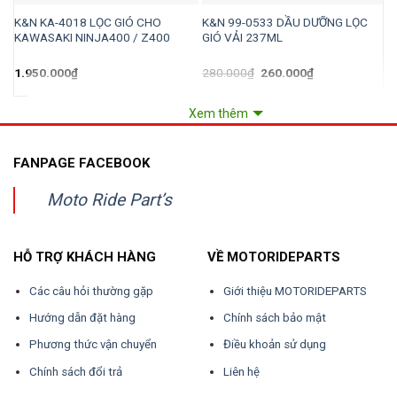
K&N KA-4018 LỌC GIÓ CHO
K&N 99-0533 DẦU DƯỠNG LỌC
K
KAWASAKI NINJA400 / Z400
GIÓ VẢI 237ML
K
Giá
Giá
1.950.000
₫
280.000
₫
260.000
₫
1
gốc
hiện
là:
tại
280.000₫.
là:
Xem thêm
260.000₫.
FANPAGE FACEBOOK
Moto Ride Part’s
HỖ TRỢ KHÁCH HÀNG
VỀ MOTORIDEPARTS
Các câu hỏi thường gặp
Giới thiệu MOTORIDEPARTS
Hướng dẫn đặt hàng
Chính sách bảo mật
Phương thức vận chuyển
Điều khoản sử dụng
Chính sách đổi trả
Liên hệ