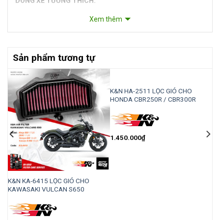
DÒNG XE TƯƠNG THÍCH:
– Jaguar
Xem thêm
– Toyota
– Land Rover
MÃ THAM CHIẾU:
Sản phẩm tương tự
– Jaguar C2S52338 / T2H8151 / T4K12851
– Land Rover LR036369 / LR055993
– Toyota 8713902090 / 8713906080 / 8713907010 /
HẾT HÀNG
8713907020 / 8713930040 / 8713950100 / 87139YZZ10 /
K&N HA-2511 LỌC GIÓ CHO
HONDA CBR250R / CBR300R
87139YZZ20
1.450.000
₫
GIÓ
K&N KA-6415 LỌC GIÓ CHO
KAWASAKI VULCAN S650