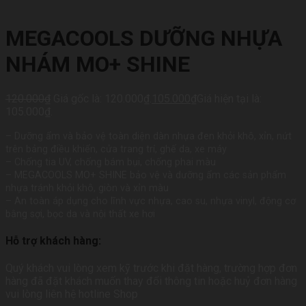
MEGACOOLS DƯỠNG NHỰA
NHÁM MO+ SHINE
120.000
₫
Giá gốc là: 120.000₫.
105.000
₫
Giá hiện tại là:
105.000₫.
– Dưỡng ẩm và bảo vệ toàn diện dàn nhựa đen khỏi khô, xỉn, nứt
trên bảng điều khiển, cửa trang trí, ghế da, xe máy
– Chống tia UV, chống bám bụi, chống phai màu
– MEGACOOLS MO+ SHINE bảo vệ và dưỡng ẩm các sản phẩm
nhựa tránh khỏi khô, giòn và xỉn màu
– An toàn áp dụng cho lĩnh vực nhựa, cao su, nhựa vinyl, động cơ
bằng sợi, bọc da và nội thất xe hơi
Hỗ trợ khách hàng:
Quý khách vui lòng xem kỹ trước khi đặt hàng, trường hợp đơn
hàng đã đặt khách muốn thay đổi thông tin hoặc huỷ đơn hàng
vui lòng liên hệ hotline Shop