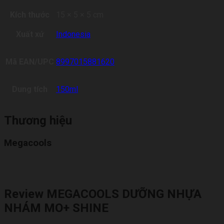
Kích thước
15 × 5 × 5 cm
Xuất xứ
Indonesia
Mã EAN/UPC
8997015881620
Dung tích
150ml
Thương hiệu
Megacools
Review MEGACOOLS DƯỠNG NHỰA
NHÁM MO+ SHINE