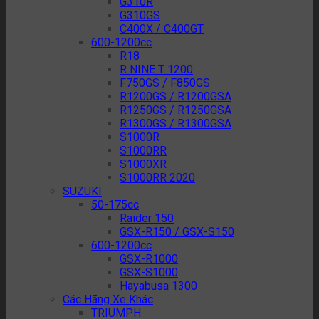
G310R
G310GS
C400X / C400GT
600-1200cc
R18
R NINE T 1200
F750GS / F850GS
R1200GS / R1200GSA
R1250GS / R1250GSA
R1300GS / R1300GSA
S1000R
S1000RR
S1000XR
S1000RR 2020
SUZUKI
50-175cc
Raider 150
GSX-R150 / GSX-S150
600-1200cc
GSX-R1000
GSX-S1000
Hayabusa 1300
Các Hãng Xe Khác
TRIUMPH