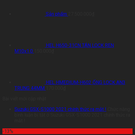
Sản phẩm
27.500.000
₫
HEL H650-31CN TÁN LOCK REN
M10x1.0
150.000
₫
HEL HMEDIUM-H602 ỐNG LOCK AN3
TRUNG 44MM
170.000
₫
Bài viết mới cập nhật
Suzuki GSX-S1000 2021 chính thức ra mắt !
Chức năng
bình luận bị tắt
ở Suzuki GSX-S1000 2021 chính thức ra
mắt !
-13%