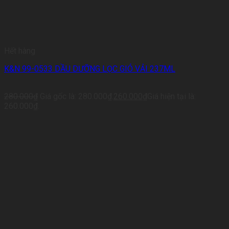
Hết hàng
K&N 99-0533 DẦU DƯỠNG LỌC GIÓ VẢI 237ML
280.000
₫
Giá gốc là: 280.000₫.
260.000
₫
Giá hiện tại là:
260.000₫.