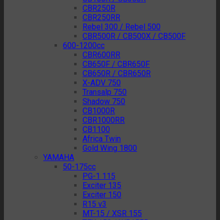
CBR250R
CBR250RR
Rebel 300 / Rebel 500
CBR500R / CB500X / CB500F
600-1200cc
CBR600RR
CB650F / CBR650F
CB650R / CBR650R
X-ADV 750
Transalp 750
Shadow 750
CB1000R
CBR1000RR
CB1100
Africa Twin
Gold Wing 1800
YAMAHA
50-175cc
PG-1 115
Exciter 135
Exciter 150
R15 v3
MT-15 / XSR 155