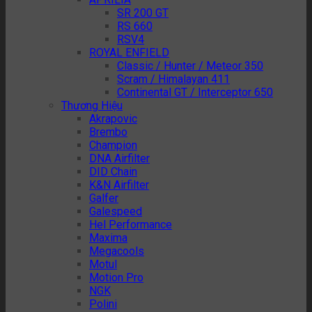
SR 200 GT
RS 660
RSV4
ROYAL ENFIELD
Classic / Hunter / Meteor 350
Scram / Himalayan 411
Continental GT / Interceptor 650
Thương Hiệu
Akrapovic
Brembo
Champion
DNA Airfilter
DID Chain
K&N Airfilter
Galfer
Galespeed
Hel Performance
Maxima
Megacools
Motul
Motion Pro
NGK
Polini