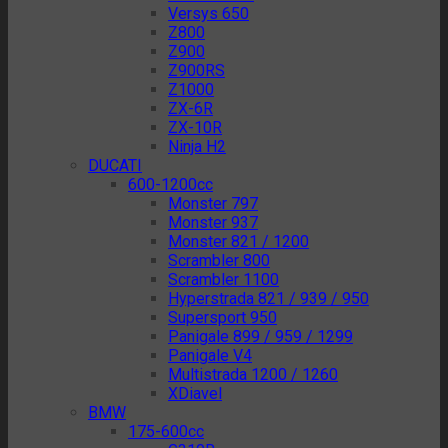
Versys 650
Z800
Z900
Z900RS
Z1000
ZX-6R
ZX-10R
Ninja H2
DUCATI
600-1200cc
Monster 797
Monster 937
Monster 821 / 1200
Scrambler 800
Scrambler 1100
Hyperstrada 821 / 939 / 950
Supersport 950
Panigale 899 / 959 / 1299
Panigale V4
Multistrada 1200 / 1260
XDiavel
BMW
175-600cc