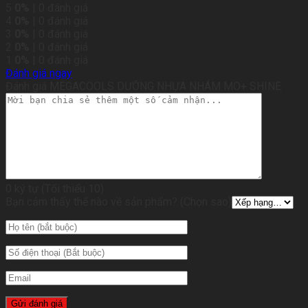
5
0%
| 0 đánh giá
4
0%
| 0 đánh giá
3
0%
| 0 đánh giá
2
0%
| 0 đánh giá
1
0%
| 0 đánh giá
Đánh giá ngay
Đánh giá MEGACOOLS DƯỠNG NHỰA NHÁM MO+ SHINE
0 ký tự (Tối thiểu 10)
Bạn cảm thấy thế nào về sản phẩm? (Chọn sao)