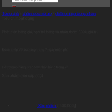
Trang chủ
/
chăm sóc rửa xe
/
dưỡng nhựa bóng nhám
Tiêu chí hoạt động
Phát hiện hàng giả, bạn trả hàng và nhận thêm 3
00%
giá trị.
Được phép đổi trả hàng trong 7 ngày miễn phí
Hỗ trợ giao hàng Grabnow nhận hàng trong 2h
Sản phẩm mới cập nhật
Sản phẩm
2.400.000
₫