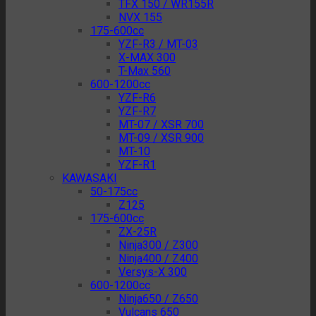
TFX 150 / WR155R
NVX 155
175-600cc
YZF-R3 / MT-03
X-MAX 300
T-Max 560
600-1200cc
YZF-R6
YZF-R7
MT-07 / XSR 700
MT-09 / XSR 900
MT-10
YZF-R1
KAWASAKI
50-175cc
Z125
175-600cc
ZX-25R
Ninja300 / Z300
Ninja400 / Z400
Versys-X 300
600-1200cc
Ninja650 / Z650
Vulcans 650