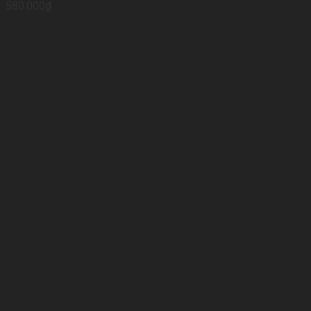
580.000
₫