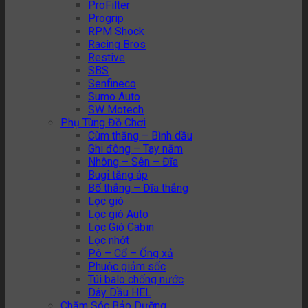
ProFilter
Progrip
RPM Shock
Racing Bros
Restive
SBS
Senfineco
Sumo Auto
SW Motech
Phụ Tùng Đồ Chơi
Cùm thắng – Bình dầu
Ghi đông – Tay nắm
Nhông – Sên – Đĩa
Bugi tăng áp
Bố thắng – Đĩa thắng
Lọc gió
Lọc gió Auto
Lọc Gió Cabin
Lọc nhớt
Pô – Cổ – Ống xả
Phuộc giảm sốc
Túi balo chống nước
Dây Dầu HEL
Chăm Sóc Bảo Dưỡng