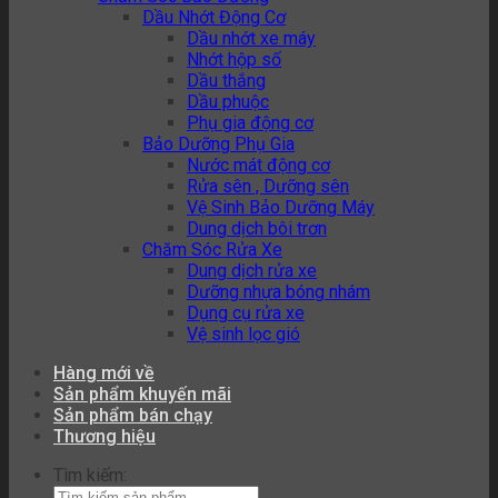
Dầu Nhớt Động Cơ
Dầu nhớt xe máy
Nhớt hộp số
Dầu thắng
Dầu phuộc
Phụ gia động cơ
Bảo Dưỡng Phụ Gia
Nước mát động cơ
Rửa sên , Dưỡng sên
Vệ Sinh Bảo Dưỡng Máy
Dung dịch bôi trơn
Chăm Sóc Rửa Xe
Dung dịch rửa xe
Dưỡng nhựa bóng nhám
Dụng cụ rửa xe
Vệ sinh lọc gió
Hàng mới về
Sản phẩm khuyến mãi
Sản phẩm bán chạy
Thương hiệu
Tìm kiếm: