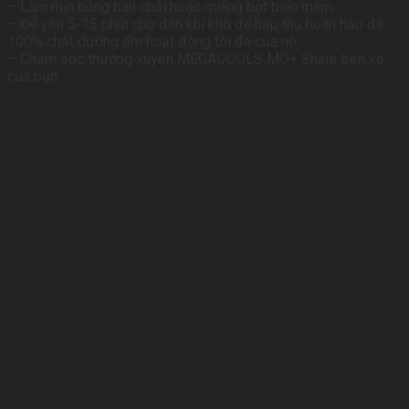
– Làm mịn bằng bàn chải hoặc miếng bọt biển mềm.
– Để yên 5-15 phút cho đến khi khô để hấp thụ hoàn hảo để
100% chất dưỡng ẩm hoạt động tối đa của nó.
– Chăm sóc thường xuyên MEGACOOLS MO+ Shine trên xe
của bạn.