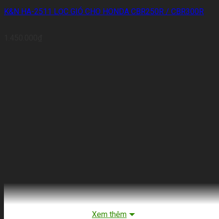
K&N HA-2511 LỌC GIÓ CHO HONDA CBR250R / CBR300R
1.450.000
₫
Xem thêm