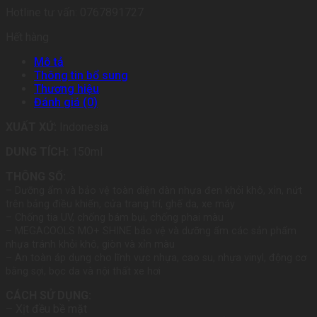
Hotline tư vấn: 0767891727
Hết hàng
Mô tả
Thông tin bổ sung
Thương hiệu
Đánh giá (0)
XUẤT XỨ:
Indonesia
DUNG TÍCH:
150ml
THÔNG SỐ:
– Dưỡng ẩm và bảo vệ toàn diện dàn nhựa đen khỏi khô, xỉn, nứt
trên bảng điều khiển, cửa trang trí, ghế da, xe máy
– Chống tia UV, chống bám bụi, chống phai màu
– MEGACOOLS MO+ SHINE bảo vệ và dưỡng ẩm các sản phẩm
nhựa tránh khỏi khô, giòn và xỉn màu
– An toàn áp dụng cho lĩnh vực nhựa, cao su, nhựa vinyl, động cơ
bằng sợi, bọc da và nội thất xe hơi
CÁCH SỬ DỤNG:
– Xịt đều bề mặt