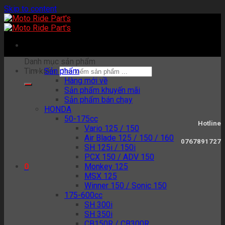
Skip to content
Danh mục sản phẩm
Tìm kiếm:
Sản phẩm
Hàng mới về
Sản phẩm khuyến mãi
Sản phẩm bán chạy
HONDA
50-175cc
Hotline
Vario 125 / 150
Air Blade 125 / 150 / 160
0767891727
SH 125i / 150i
PCX 150 / ADV 150
Monkey 125
0
MSX 125
Winner 150 / Sonic 150
175-600cc
SH 300i
SH 350i
CB150R / CB300R