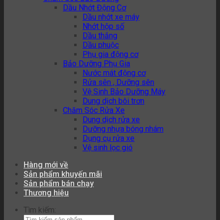
Dầu Nhớt Động Cơ
Dầu nhớt xe máy
Nhớt hộp số
Dầu thắng
Dầu phuộc
Phụ gia động cơ
Bảo Dưỡng Phụ Gia
Nước mát động cơ
Rửa sên , Dưỡng sên
Vệ Sinh Bảo Dưỡng Máy
Dung dịch bôi trơn
Chăm Sóc Rửa Xe
Dung dịch rửa xe
Dưỡng nhựa bóng nhám
Dụng cụ rửa xe
Vệ sinh lọc gió
Hàng mới về
Sản phẩm khuyến mãi
Sản phẩm bán chạy
Thương hiệu
Tìm kiếm: