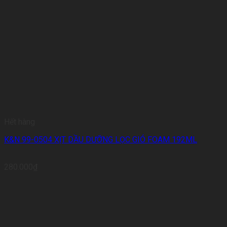
Hết hàng
K&N 99-0504 XỊT DẦU DƯỠNG LỌC GIÓ FOAM 192ML
280.000
₫