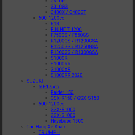
G310R
G310GS
C400X / C400GT
600-1200cc
R18
R NINE T 1200
F750GS / F850GS
R1200GS / R1200GSA
R1250GS / R1250GSA
R1300GS / R1300GSA
S1000R
S1000RR
S1000XR
S1000RR 2020
SUZUKI
50-175cc
Raider 150
GSX-R150 / GSX-S150
600-1200cc
GSX-R1000
GSX-S1000
Hayabusa 1300
Các Hãng Xe Khác
TRIUMPH