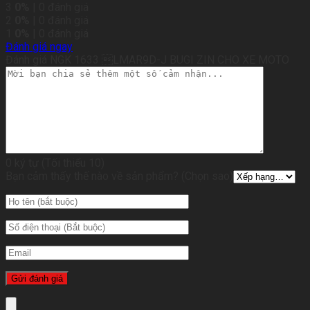
3
0%
| 0 đánh giá
2
0%
| 0 đánh giá
1
0%
| 0 đánh giá
Đánh giá ngay
Đánh giá NGK 1633 LMAR9D-J BUGI ZIN CHO XE MOTO
0 ký tự (Tối thiểu 10)
Bạn cảm thấy thế nào về sản phẩm? (Chọn sao)