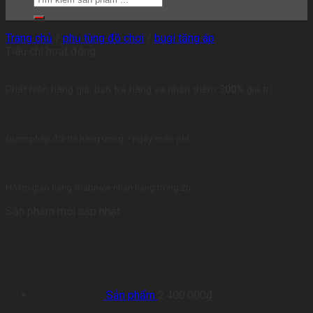
Trang chủ
/
phụ tùng đồ chơi
/
bugi tăng áp
Tiêu chí hoạt động
Phát hiện hàng giả, bạn trả hàng và nhận thêm 3
00%
giá trị.
Được phép đổi trả hàng trong 7 ngày miễn phí
Hỗ trợ giao hàng Grabnow nhận hàng trong 2h
Sản phẩm mới cập nhật
Sản phẩm
2.400.000
₫