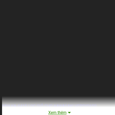
K&N KA-6415 LỌC GIÓ CHO KAWASAKI VERSYS650
Xem thêm