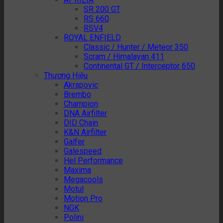
SR 200 GT
RS 660
RSV4
ROYAL ENFIELD
Classic / Hunter / Meteor 350
Scram / Himalayan 411
Continental GT / Interceptor 650
Thương Hiệu
Akrapovic
Brembo
Champion
DNA Airfilter
DID Chain
K&N Airfilter
Galfer
Galespeed
Hel Performance
Maxima
Megacools
Motul
Motion Pro
NGK
Polini