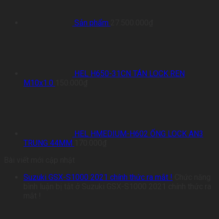
Sản phẩm
27.500.000
₫
HEL H650-31CN TÁN LOCK REN
M10x1.0
150.000
₫
HEL HMEDIUM-H602 ỐNG LOCK AN3
TRUNG 44MM
170.000
₫
Bài viết mới cập nhật
Suzuki GSX-S1000 2021 chính thức ra mắt !
Chức năng
bình luận bị tắt
ở Suzuki GSX-S1000 2021 chính thức ra
mắt !