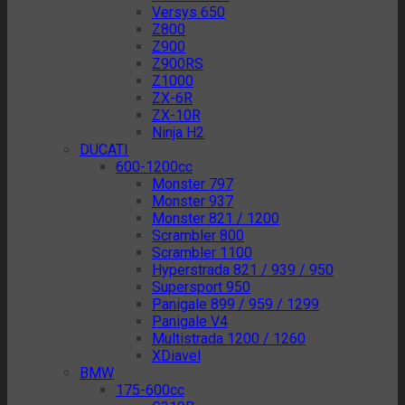
Versys 650
Z800
Z900
Z900RS
Z1000
ZX-6R
ZX-10R
Ninja H2
DUCATI
600-1200cc
Monster 797
Monster 937
Monster 821 / 1200
Scrambler 800
Scrambler 1100
Hyperstrada 821 / 939 / 950
Supersport 950
Panigale 899 / 959 / 1299
Panigale V4
Multistrada 1200 / 1260
XDiavel
BMW
175-600cc