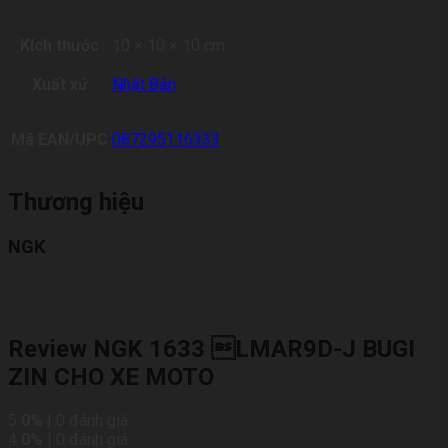
Kích thước
10 × 10 × 10 cm
Xuất xứ
Nhật Bản
Mã EAN/UPC
087295116333
Thương hiệu
NGK
Review NGK 1633 LMAR9D-J BUGI
ZIN CHO XE MOTO
5
0%
| 0 đánh giá
4
0%
| 0 đánh giá