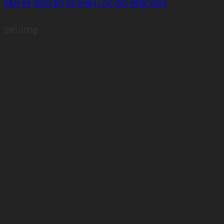
K&N 99-5050 BỘ VỆ SINH LỌC GIÓ NEW 2020
580.000
₫