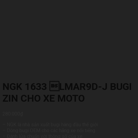
NGK 1633 LMAR9D-J BUGI
ZIN CHO XE MOTO
280.000
₫
– NGK là nhà sản xuất bugi hàng đầu thế giới
– Dòng bugi OEM cho các hãng xe nổi tiếng
– Đánh lửa chuẩn với thông số của xe