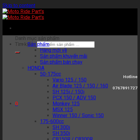
Skip to content
Danh mục sản phẩm
Tìm kiếm:
Sản phẩm
Hàng mới về
Sản phẩm khuyến mãi
Sản phẩm bán chạy
HONDA
50-175cc
Hotline
Vario 125 / 150
Air Blade 125 / 150 / 160
0767891727
SH 125i / 150i
PCX 150 / ADV 150
Monkey 125
0
MSX 125
Winner 150 / Sonic 150
175-600cc
SH 300i
SH 350i
CB150R / CB300R