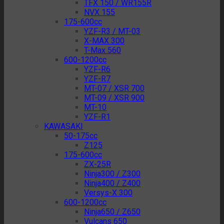
TFX 150 / WR155R
NVX 155
175-600cc
YZF-R3 / MT-03
X-MAX 300
T-Max 560
600-1200cc
YZF-R6
YZF-R7
MT-07 / XSR 700
MT-09 / XSR 900
MT-10
YZF-R1
KAWASAKI
50-175cc
Z125
175-600cc
ZX-25R
Ninja300 / Z300
Ninja400 / Z400
Versys-X 300
600-1200cc
Ninja650 / Z650
Vulcans 650