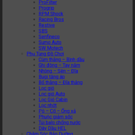
ProFilter
Progrip
RPM Shock
Racing Bros
Restive
SBS
Senfineco
Sumo Auto
SW Motech
Phụ Tùng Đồ Chơi
Cùm thắng – Bình dầu
Ghi đông – Tay nắm
Nhông – Sên – Đĩa
Bugi tăng áp
Bố thắng – Đĩa thắng
Lọc gió
Lọc gió Auto
Lọc Gió Cabin
Lọc nhớt
Pô – Cổ – Ống xả
Phuộc giảm sốc
Túi balo chống nước
Dây Dầu HEL
Chăm Sóc Bảo Dưỡng