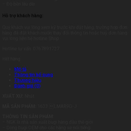
– Độ bền lâu dài
Hỗ trợ khách hàng:
Quý khách vui lòng xem kỹ trước khi đặt hàng, trường hợp đơn
hàng đã đặt khách muốn thay đổi thông tin hoặc huỷ đơn hàng
vui lòng liên hệ hotline Shop
Hotline tư vấn: 0767891727
Hết hàng
Mô tả
Thông tin bổ sung
Thương hiệu
Đánh giá (0)
XUẤT XỨ:
Nhật
MÃ SẢN PHẨM:
1633 LMAR9D-J
THÔNG TIN SẢN PHẨM:
– NGK là nhà sản xuất bugi hàng đầu thế giới
– Dòng bugi OEM cho các hãng xe nổi tiếng