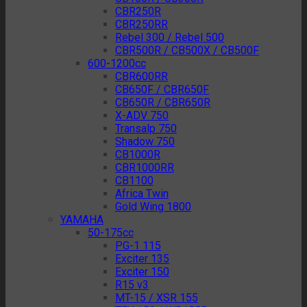
CBR250R
CBR250RR
Rebel 300 / Rebel 500
CBR500R / CB500X / CB500F
600-1200cc
CBR600RR
CB650F / CBR650F
CB650R / CBR650R
X-ADV 750
Transalp 750
Shadow 750
CB1000R
CBR1000RR
CB1100
Africa Twin
Gold Wing 1800
YAMAHA
50-175cc
PG-1 115
Exciter 135
Exciter 150
R15 v3
MT-15 / XSR 155