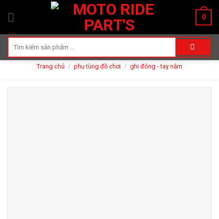
Skip
0
to
content
Tìm
kiếm:
Trang chủ
/
phụ tùng đồ chơi
/
ghi đông - tay nắm