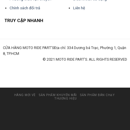
Chính sách đổi trả
Liên hệ
TRUY CẬP NHANH
CỬA HÀNG MOTO RIDE PART'SĐịa chỉ: 334 Dương bá Trạc, Phường 1, Quận
8, TP.HCM
© 2021 MOTO RIDE PART'S. ALL RIGHTS RESERVED
huấn luyện an toàn lao động
đào tạo an toàn lao động
huấn luyện an toàn vệ sinh lao động
quan trắc môi trường lao động
tài liệu huấn luyện an toàn lao
động
thẻ an toàn lao động
chứng chỉ an toàn lao động
thẻ an toàn lao động nhóm 3
HÀNG MỚI VỀ
SẢN PHẨM KHUYẾN MÃI
SẢN PHẨM BÁN CHẠY
THƯƠNG HIỆU