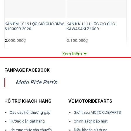
K&N BM-1019 LỌC GIÓ CHO BMW
K&N KA-1111 LỌC GIÓ CHO
K
S1000RR 2020
KAWASAKI Z1000
G
2.000.000
₫
2.100.000
₫
2
Xem thêm
FANPAGE FACEBOOK
Moto Ride Part’s
HỖ TRỢ KHÁCH HÀNG
VỀ MOTORIDEPARTS
Các câu hỏi thường gặp
Giới thiệu MOTORIDEPARTS
Hướng dẫn đặt hàng
Chính sách bảo mật
Phương thức vận chuyển
Điều khoản sử dụng