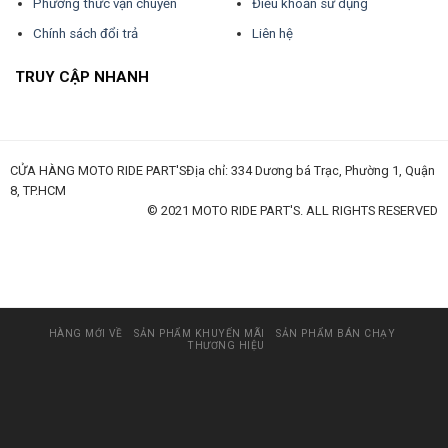
Phương thức vận chuyển
Điều khoản sử dụng
Chính sách đổi trả
Liên hệ
TRUY CẬP NHANH
CỬA HÀNG MOTO RIDE PART'SĐịa chỉ: 334 Dương bá Trạc, Phường 1, Quận
8, TP.HCM
© 2021 MOTO RIDE PART'S. ALL RIGHTS RESERVED
huấn luyện an toàn lao động
đào tạo an toàn lao động
huấn luyện an toàn vệ sinh lao động
quan trắc môi trường lao động
tài liệu huấn luyện an toàn lao
động
thẻ an toàn lao động
chứng chỉ an toàn lao động
thẻ an toàn lao động nhóm 3
HÀNG MỚI VỀ
SẢN PHẨM KHUYẾN MÃI
SẢN PHẨM BÁN CHẠY
THƯƠNG HIỆU