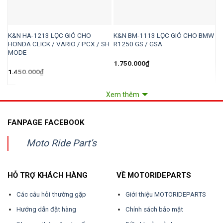
K&N HA-1213 LỌC GIÓ CHO
K&N BM-1113 LỌC GIÓ CHO BMW
K
HONDA CLICK / VARIO / PCX / SH
R1250 GS / GSA
K
MODE
1.750.000
₫
2
1.450.000
₫
Xem thêm
FANPAGE FACEBOOK
Moto Ride Part’s
HỖ TRỢ KHÁCH HÀNG
VỀ MOTORIDEPARTS
Các câu hỏi thường gặp
Giới thiệu MOTORIDEPARTS
Hướng dẫn đặt hàng
Chính sách bảo mật