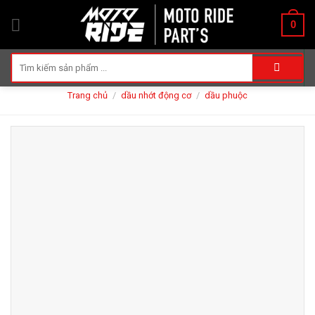
Skip
0
to
content
Tìm
kiếm:
Trang chủ
/
dầu nhớt động cơ
/
dầu phuộc