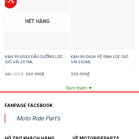
-7%
HẾT HÀNG
K&N 99-0533 DẦU DƯỠNG LỌC
K&N 99-0606 VỆ SINH LỌC GIÓ
K
GIÓ VẢI 237ML
VẢI 355ML
Giá
Giá
280.000
₫
260.000
₫
320.000
₫
1
gốc
hiện
là:
tại
280.000₫.
là:
Xem thêm
260.000₫.
FANPAGE FACEBOOK
Moto Ride Part’s
HỖ TRỢ KHÁCH HÀNG
VỀ MOTORIDEPARTS