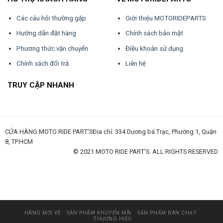
Các câu hỏi thường gặp
Giới thiệu MOTORIDEPARTS
Hướng dẫn đặt hàng
Chính sách bảo mật
Phương thức vận chuyển
Điều khoản sử dụng
Chính sách đổi trả
Liên hệ
TRUY CẬP NHANH
CỬA HÀNG MOTO RIDE PART'SĐịa chỉ: 334 Dương bá Trạc, Phường 1, Quận
8, TP.HCM
© 2021 MOTO RIDE PART'S. ALL RIGHTS RESERVED
huấn luyện an toàn lao động
đào tạo an toàn lao động
huấn luyện an toàn vệ sinh lao động
quan trắc môi trường lao động
tài liệu huấn luyện an toàn lao
động
thẻ an toàn lao động
chứng chỉ an toàn lao động
thẻ an toàn lao động nhóm 3
HÀNG MỚI VỀ
SẢN PHẨM KHUYẾN MÃI
SẢN PHẨM BÁN CHẠY
THƯƠNG HIỆU