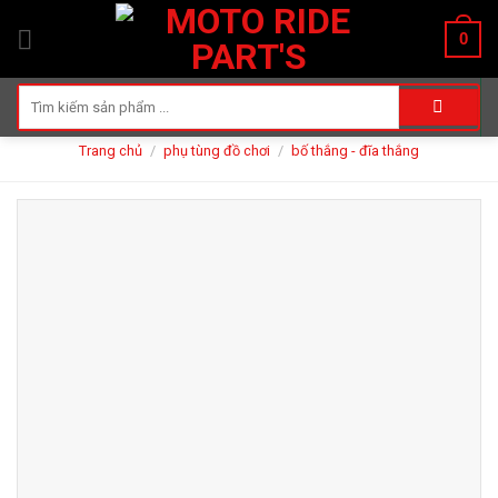
Skip
0
to
content
Tìm
kiếm:
Trang chủ
/
phụ tùng đồ chơi
/
bố thắng - đĩa thắng