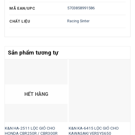
5703858991586
MÃ EAN/UPC
Racing Sinter
CHẤT LIỆU
Sản phẩm tương tự
HẾT HÀNG
K&N HA-2511 LỌC GIÓ CHO
K&N KA-6415 LỌC GIÓ CHO
K
HONDA CBR250R / CBR300R
KAWASAKI VERSYS650
H