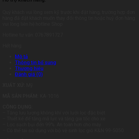
Quý khách vui lòng xem kỹ trước khi đặt hàng, trường hợp đơn
hàng đã đặt khách muốn thay đổi thông tin hoặc huỷ đơn hàng
vui lòng liên hệ hotline Shop
Hotline tư vấn: 0767891727
Hết hàng
Mô tả
Thông tin bổ sung
Thương hiệu
Đánh giá (0)
XUẤT XỨ:
Mỹ
MÃ SẢN PHẨM:
KA-1016
CÔNG DỤNG:
– Tăng lưu lượng không khí với lưới lọc đặc biệt
– Thiết kế để tăng mã lực và tăng gia tốc cho xe
– Lọc sạch bụi đến 99%. An toàn hơn cho máy
– Có thể tái sử dụng với bộ vệ sinh lọc gió K&N 99-5050