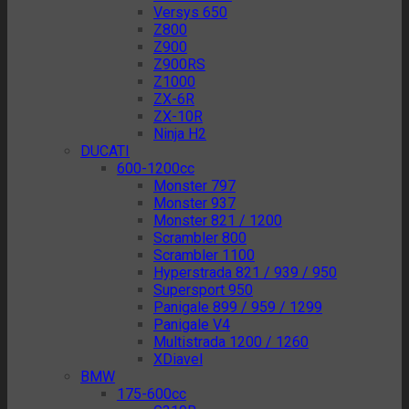
Versys 650
Z800
Z900
Z900RS
Z1000
ZX-6R
ZX-10R
Ninja H2
DUCATI
600-1200cc
Monster 797
Monster 937
Monster 821 / 1200
Scrambler 800
Scrambler 1100
Hyperstrada 821 / 939 / 950
Supersport 950
Panigale 899 / 959 / 1299
Panigale V4
Multistrada 1200 / 1260
XDiavel
BMW
175-600cc