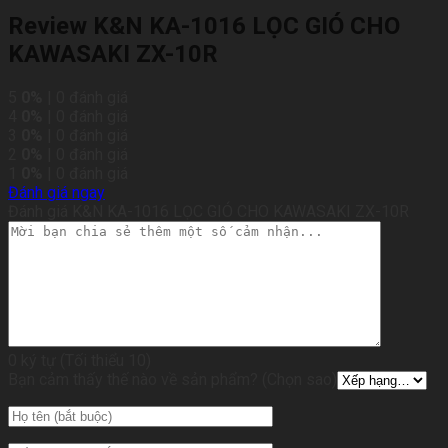
Review K&N KA-1016 LỌC GIÓ CHO
KAWASAKI ZX-10R
5
0%
| 0 đánh giá
4
0%
| 0 đánh giá
3
0%
| 0 đánh giá
2
0%
| 0 đánh giá
1
0%
| 0 đánh giá
Đánh giá ngay
Đánh giá K&N KA-1016 LỌC GIÓ CHO KAWASAKI ZX-10R
0 ký tự (Tối thiểu 10)
Bạn cảm thấy thế nào về sản phẩm? (Chọn sao)