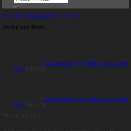
Trang chủ
/
phụ tùng đồ chơi
/
lọc gió
Có thể bạn thích…
K&N 99-5050 BỘ VỆ SINH LỌC GIÓ NEW
2020
580.000
₫
K&N 99-5050 BỘ VỆ SINH LỌC GIÓ NEW
2023
580.000
₫
Tiêu chí hoạt động