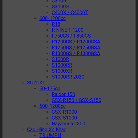
G310R
G310GS
C400X / C400GT
600-1200cc
R18
R NINE T 1200
F750GS / F850GS
R1200GS / R1200GSA
R1250GS / R1250GSA
R1300GS / R1300GSA
S1000R
S1000RR
S1000XR
S1000RR 2020
SUZUKI
50-175cc
Raider 150
GSX-R150 / GSX-S150
600-1200cc
GSX-R1000
GSX-S1000
Hayabusa 1300
Các Hãng Xe Khác
TRIUMPH