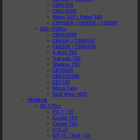
CBR250R
CBR250RR
Rebel 300 / Rebel 500
CBR500R / CB500X / CB500F
600-1200cc
CBR600RR
CB650F / CBR650F
CB650R / CBR650R
X-ADV 750
Transalp 750
Shadow 750
CB1000R
CBR1000RR
CB1100
Africa Twin
Gold Wing 1800
YAMAHA
50-175cc
PG-1 115
Exciter 135
Exciter 150
R15 v3
MT-15 / XSR 155