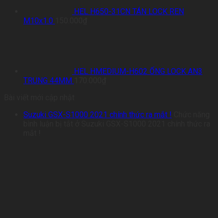
HEL H650-31CN TÁN LOCK REN
M10x1.0
150.000
₫
HEL HMEDIUM-H602 ỐNG LOCK AN3
TRUNG 44MM
170.000
₫
Bài viết mới cập nhật
Suzuki GSX-S1000 2021 chính thức ra mắt !
Chức năng
bình luận bị tắt
ở Suzuki GSX-S1000 2021 chính thức ra
mắt !