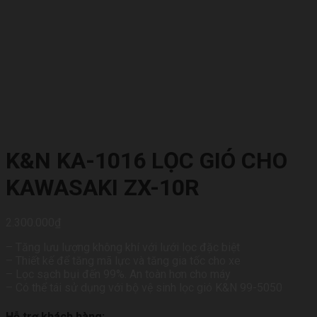
K&N KA-1016 LỌC GIÓ CHO
KAWASAKI ZX-10R
2.300.000
₫
– Tăng lưu lượng không khí với lưới lọc đặc biệt
– Thiết kế để tăng mã lực và tăng gia tốc cho xe
– Lọc sạch bụi đến 99%. An toàn hơn cho máy
– Có thể tái sử dụng với bộ vệ sinh lọc gió K&N 99-5050
Hỗ trợ khách hàng: