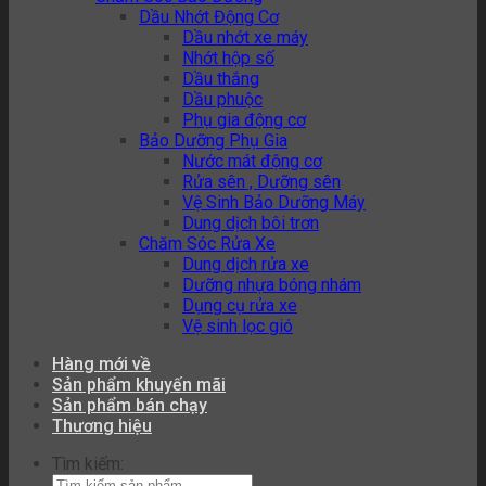
Dầu Nhớt Động Cơ
Dầu nhớt xe máy
Nhớt hộp số
Dầu thắng
Dầu phuộc
Phụ gia động cơ
Bảo Dưỡng Phụ Gia
Nước mát động cơ
Rửa sên , Dưỡng sên
Vệ Sinh Bảo Dưỡng Máy
Dung dịch bôi trơn
Chăm Sóc Rửa Xe
Dung dịch rửa xe
Dưỡng nhựa bóng nhám
Dụng cụ rửa xe
Vệ sinh lọc gió
Hàng mới về
Sản phẩm khuyến mãi
Sản phẩm bán chạy
Thương hiệu
Tìm kiếm: