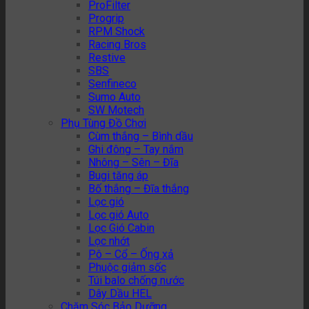
ProFilter
Progrip
RPM Shock
Racing Bros
Restive
SBS
Senfineco
Sumo Auto
SW Motech
Phụ Tùng Đồ Chơi
Cùm thắng – Bình dầu
Ghi đông – Tay nắm
Nhông – Sên – Đĩa
Bugi tăng áp
Bố thắng – Đĩa thắng
Lọc gió
Lọc gió Auto
Lọc Gió Cabin
Lọc nhớt
Pô – Cổ – Ống xả
Phuộc giảm sốc
Túi balo chống nước
Dây Dầu HEL
Chăm Sóc Bảo Dưỡng