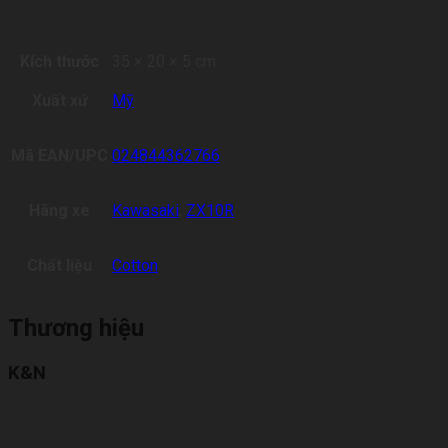
Kích thước
35 × 20 × 5 cm
Xuất xứ
Mỹ
Mã EAN/UPC
024844362766
Hãng xe
Kawasaki
,
ZX10R
Chất liệu
Cotton
Thương hiệu
K&N