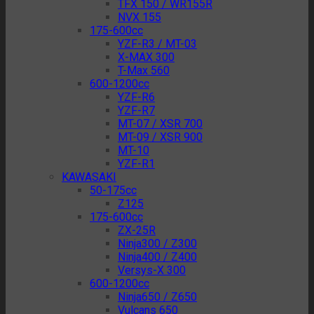
TFX 150 / WR155R
NVX 155
175-600cc
YZF-R3 / MT-03
X-MAX 300
T-Max 560
600-1200cc
YZF-R6
YZF-R7
MT-07 / XSR 700
MT-09 / XSR 900
MT-10
YZF-R1
KAWASAKI
50-175cc
Z125
175-600cc
ZX-25R
Ninja300 / Z300
Ninja400 / Z400
Versys-X 300
600-1200cc
Ninja650 / Z650
Vulcans 650