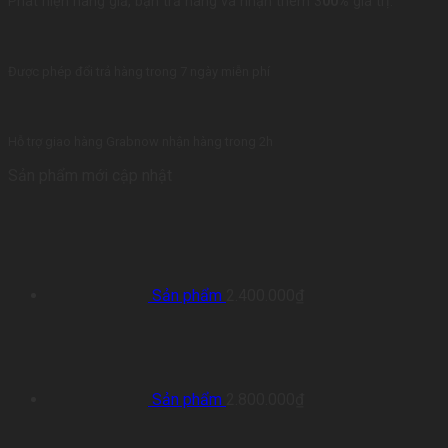
Phát hiện hàng giả, bạn trả hàng và nhận thêm 3
00%
giá trị.
Được phép đổi trả hàng trong 7 ngày miễn phí
Hỗ trợ giao hàng Grabnow nhận hàng trong 2h
Sản phẩm mới cập nhật
Sản phẩm
2.400.000
₫
Sản phẩm
2.800.000
₫