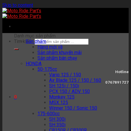
Skip to content
Danh mục sản phẩm
Tìm kiếm:
Sản phẩm
Hàng mới về
Sản phẩm khuyến mãi
Sản phẩm bán chạy
HONDA
50-175cc
Hotline
Vario 125 / 150
Air Blade 125 / 150 / 160
0767891727
SH 125i / 150i
PCX 150 / ADV 150
Monkey 125
0
MSX 125
Winner 150 / Sonic 150
175-600cc
SH 300i
SH 350i
CB150R / CB300R