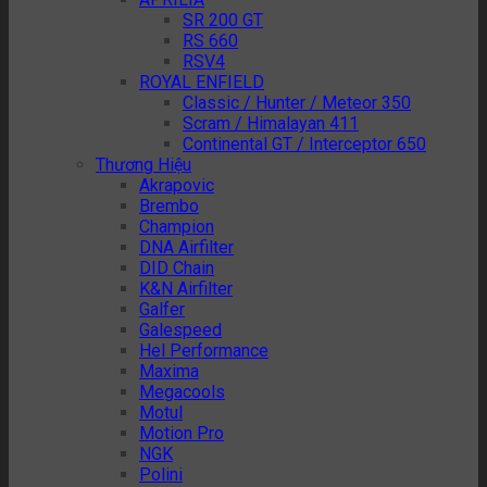
SR 200 GT
RS 660
RSV4
ROYAL ENFIELD
Classic / Hunter / Meteor 350
Scram / Himalayan 411
Continental GT / Interceptor 650
Thương Hiệu
Akrapovic
Brembo
Champion
DNA Airfilter
DID Chain
K&N Airfilter
Galfer
Galespeed
Hel Performance
Maxima
Megacools
Motul
Motion Pro
NGK
Polini